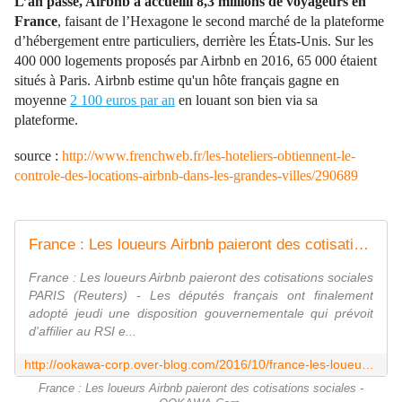
L’an passé, Airbnb a accueilli 8,3 millions de voyageurs en
France
, faisant de l’Hexagone le second marché de la plateforme
d’hébergement entre particuliers, derrière les États-Unis. Sur les
400 000 logements proposés par Airbnb en 2016, 65 000 étaient
situés à Paris. Airbnb estime qu'un hôte français gagne en
moyenne
2 100 euros par an
en louant son bien via sa
plateforme.
source :
http://www.frenchweb.fr/les-hoteliers-obtiennent-le-
controle-des-locations-airbnb-dans-les-grandes-villes/290689
France : Les loueurs Airbnb paieront des cotisations sociales - OOKAWA Corp.
France : Les loueurs Airbnb paieront des cotisations sociales
PARIS (Reuters) - Les députés français ont finalement
adopté jeudi une disposition gouvernementale qui prévoit
d'affilier au RSI e...
http://ookawa-corp.over-blog.com/2016/10/france-les-loueurs-airbnb-paieront-des-cotisations-sociales.html
France : Les loueurs Airbnb paieront des cotisations sociales -