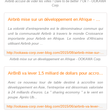
Airbnb accusé de vider les villes ! Dare to be better ? Ok ! - OOKAWA
Corp.
Airbnb mise sur un développement en Afrique - OOKAWA Corp.
La volonté d'entreprendre est le dénominateur commun qui
unit la communauté Airbnb à travers le monde Croissance
importante pour Airbnb en Afrique. Le nombre d'Africains
utilisant Airbnb pour ...
http://ookawa-corp.over-blog.com/2015/08/airbnb-mise-sur-un-developpement-en-afrique.html
Airbnb mise sur un développement en Afrique - OOKAWA Corp.
AirBnB va lever 1,5 milliard de dollars pour accroitre son developpement en Asie - OOKAWA Corp.
Avec ce nouveau tour de table destiné à accroître son
développement en Asie, l'entreprise est désormais valorisée
à 24 milliards d'euros. La " sharing economy " a le vent en
poupe. Après Ub...
http://ookawa-corp.over-blog.com/2015/06/airbnb-va-lever-1-5-milliard-de-dollars-pour-accroitre-son-developpement-en-asie.html