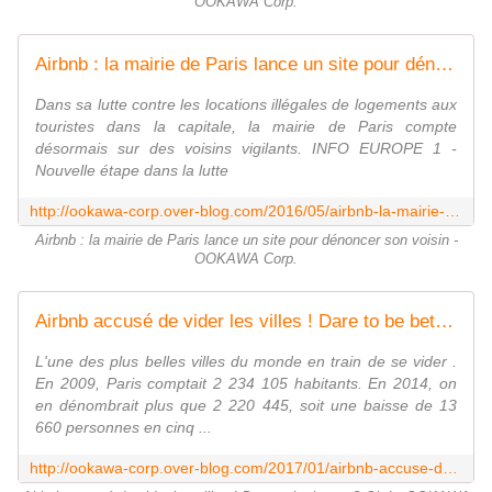
OOKAWA Corp.
Airbnb : la mairie de Paris lance un site pour dénoncer son voisin - OOKAWA Corp.
Dans sa lutte contre les locations illégales de logements aux
touristes dans la capitale, la mairie de Paris compte
désormais sur des voisins vigilants. INFO EUROPE 1 -
Nouvelle étape dans la lutte
http://ookawa-corp.over-blog.com/2016/05/airbnb-la-mairie-de-paris-lance-un-site-pour-denoncer-son-voisin.html
Airbnb : la mairie de Paris lance un site pour dénoncer son voisin -
OOKAWA Corp.
Airbnb accusé de vider les villes ! Dare to be better ? Ok ! - OOKAWA Corp.
L'une des plus belles villes du monde en train de se vider .
En 2009, Paris comptait 2 234 105 habitants. En 2014, on
en dénombrait plus que 2 220 445, soit une baisse de 13
660 personnes en cinq ...
http://ookawa-corp.over-blog.com/2017/01/airbnb-accuse-de-vider-les-villes-dare-to-be-better-ok.html