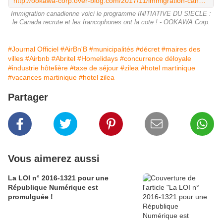
http://ookawa-corp.over-blog.com/2017/11/immigration-canadienne-voici-le-programme-initiative-du-siecle-le-canada-recrute-et-les-francophones-ont-la-cote.html
Immigration canadienne voici le programme INITIATIVE DU SIECLE :
le Canada recrute et les francophones ont la cote ! - OOKAWA Corp.
#Journal Officiel
#AirBn'B
#municipalités
#décret
#maires des
villes
#Airbnb
#Abritel
#Homelidays
#concurrence déloyale
#industrie hôtelière
#taxe de séjour
#zilea
#hotel martinique
#vacances martinique
#hotel zilea
Partager
Vous aimerez aussi
La LOI n° 2016-1321 pour une
République Numérique est
promulguée !