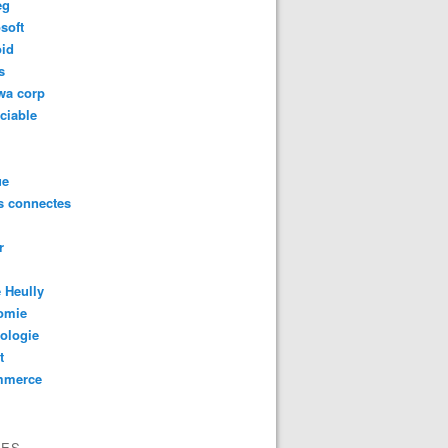
eg
soft
oid
s
wa corp
ciable
ue
s connectes
r
 Heully
omie
ologie
t
mmerce
VES