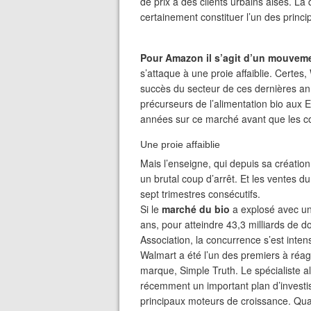
de prix à des clients urbains aisés. La
certainement constituer l’un des princ
Pour Amazon il s’agit d’un mouvemen
s’attaque à une proie affaiblie. Certe
succès du secteur de ces dernières ann
précurseurs de l’alimentation bio aux E
années sur ce marché avant que les con
Une proie affaiblie
Mais l’enseigne, qui depuis sa création
un brutal coup d’arrêt. Et les ventes
sept trimestres consécutifs.
Si le
marché du bio
a explosé avec un
ans, pour atteindre 43,3 milliards de do
Association, la concurrence s’est intens
Walmart a été l’un des premiers à réagi
marque, Simple Truth. Le spécialiste 
récemment un important plan d’investis
principaux moteurs de croissance. Quan