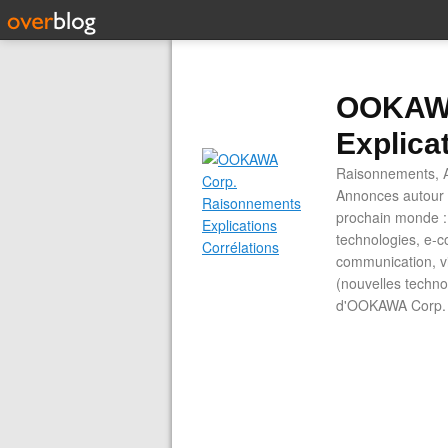
OOKAWA
Explica
Raisonnements, A
Annonces autour d
prochain monde : 
technologies, e-co
communication, vi
(nouvelles technol
d'OOKAWA Corp.