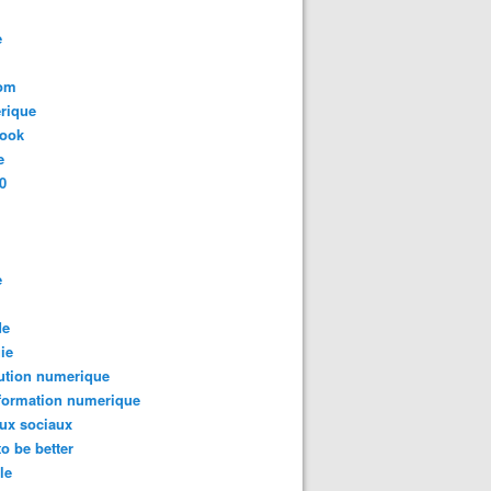
e
com
rique
book
e
0
e
de
ie
ution numerique
formation numerique
ux sociaux
to be better
le