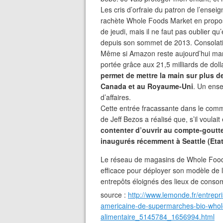
Les cris d’orfraie du patron de l’ensei
rachète Whole Foods Market en propos
de jeudi, mais il ne faut pas oublier qu
depuis son sommet de 2013. Consolation
Même si Amazon reste aujourd’hui marg
portée grâce aux 21,5 milliards de dolla
permet de mettre la main sur plus d
Canada et au Royaume-Uni
. Un ense
d’affaires.
Cette entrée fracassante dans le comm
de Jeff Bezos a réalisé que, s’il voulait
contenter d’ouvrir au compte-goutt
inaugurés récemment à Seattle (Eta
Le réseau de magasins de Whole Foods
efficace pour déployer son modèle de 
entrepôts éloignés des lieux de conso
source :
http://www.lemonde.fr/entrepr
americaine-de-supermarches-bio-whole
alimentaire_5145784_1656994.html