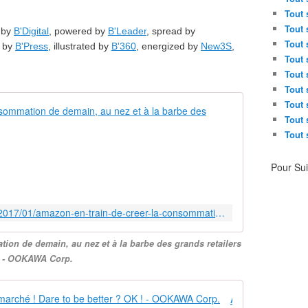
Tout 
Tout 
 by
B'Digital
, powered by
B'Leader
, spread by
Tout 
d by
B'Press
, illustrated by
B'360
, energized by
New3S
,
Tout 
Tout 
Tout 
Tout 
AMAZON en tr
Tout 
Tout 
N
o
u
Pour Su
s
a
l
http://ookawa-corp.over-blog.com/2017/01/amazon-en-train-de-creer-la-consommation-de-demain-au-nez-et-a-la-barbe-des-grands-retailers.html
l
o
on de demain, au nez et à la barbe des grands retailers
n
- OOKAWA Corp.
s
d
é
Amazon Dash, pour tuer le supermarché ! Dare to be better ? OK ! - OOKAWA Corp.
t