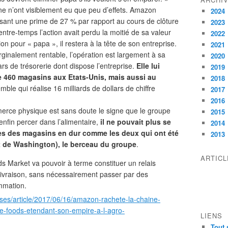
gne n’ont visiblement eu que peu d’effets. Amazon
2024
ant une prime de 27 % par rapport au cours de clôture
2023
’entre-temps l’action avait perdu la moitié de sa valeur
2022
 pour « papa », il restera à la tête de son entreprise.
2021
inalement rentable, l’opération est largement à sa
2020
rs de trésorerie dont dispose l’entreprise.
Elle lui
2019
e 460 magasins aux Etats-Unis, mais aussi au
2018
mble qui réalise 16 milliards de dollars de chiffre
2017
2016
erce physique est sans doute le signe que le groupe
2015
 enfin percer dans l’alimentaire,
il ne pouvait plus se
2014
es des magasins en dur comme les deux qui ont été
2013
t de Washington), le berceau du groupe
.
ARTIC
 Market va pouvoir à terme constituer un relais
livraison, sans nécessairement passer par des
mmation.
ises/article/2017/06/16/amazon-rachete-la-chaine-
-foods-etendant-son-empire-a-l-agro-
LIENS
Tout 