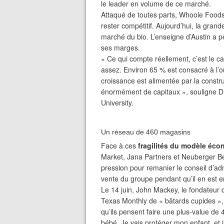
le leader en volume de ce marché.
Attaqué de toutes parts, Whoole Foods
rester compétitif. Aujourd’hui, la grand
marché du bio. L’enseigne d’Austin a pe
ses marges.
« Ce qui compte réellement, c’est le c
assez. Environ 65 % est consacré à l’o
croissance est alimentée par la const
énormément de capitaux », souligne Dre
University.
Un réseau de 460 magasins
Face à ces
fragilités du modèle éc
Market, Jana Partners et Neuberger Ber
pression pour remanier le conseil d’adm
vente du groupe pendant qu’il en est 
Le 14 juin, John Mackey, le fondateur 
Texas Monthly de « bâtards cupides »,
qu’ils pensent faire une plus-value de
bébé. Je vais protéger mon enfant, et i