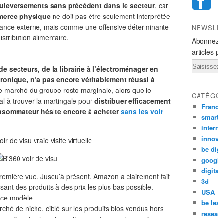
ouleversements sans précédent dans le secteur
, car
erce physique
ne doit pas être seulement interprétée
ance externe, mais comme une offensive déterminante
NEWSL
istribution alimentaire.
Abonnez
articles 
Email
e secteurs, de la librairie à l’électroménager en
tronique, n’a pas encore véritablement réussi à
e marché du groupe reste marginale, alors que le
CATÉG
l à trouver la martingale pour
distribuer efficacement
Fran
onsommateur hésite encore à acheter
sans les voir
smar
inter
innov
be di
goog
digita
remière vue. Jusqu’à présent, Amazon a clairement fait
3d
nt des produits à des prix les plus bas possible.
USA
 ce modèle.
be le
rché de niche, ciblé sur les produits bios vendus hors
resea