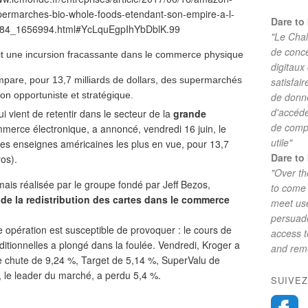
Dare to 
"Le Chal
de conc
t une incursion fracassante dans le commerce physique
digitaux
empare, pour 13,7 milliards de dollars, des supermarchés
satisfai
on opportuniste et stratégique.
de donne
d'accéde
i vient de retentir dans le secteur de la
grande
de comp
merce électronique, a annoncé, vendredi 16 juin, le
utile"
es enseignes américaines les plus en vue, pour 13,7
Dare to 
ros).
"Over th
amais réalisée par le groupe fondé par Jeff Bezos,
to come 
de la redistribution des cartes dans le commerce
meet use
persuade
 opération est susceptible de provoquer : le cours de
access 
ditionnelles a plongé dans la foulée. Vendredi, Kroger a
and reme
ne chute de 9,24 %, Target de 5,14 %, SuperValu de
 le leader du marché, a perdu 5,4 %.
SUIVEZ