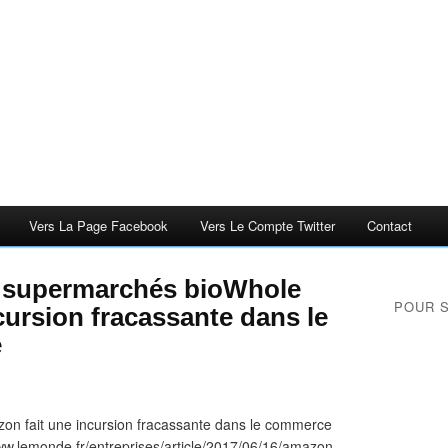
Vers La Page Facebook
Vers Le Compte Twitter
Contact
s supermarchés bioWhole
POUR 
cursion fracassante dans le
e