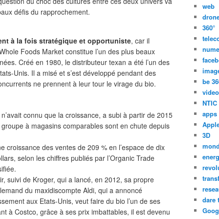
 question du choc des cultures entre ces deux univers va
web
ipaux défis du rapprochement.
dron
360°
tele
t à la fois stratégique et opportuniste
, car il
nume
s, Whole Foods Market constitue l’un des plus beaux
face
ées. Créé en 1980, le distributeur texan a été l’un des
imag
tats-Unis. Il a misé et s’est développé pendant des
be 36
currents ne prennent à leur tour le virage du bio.
video
NTIC
apps
 n’avait connu que la croissance, a subi à partir de 2015
Appl
 du groupe à magasins comparables sont en chute depuis
3D
mon
e croissance des ventes de 209 % en l’espace de dix
energ
llars, selon les chiffres publiés par l’Organic Trade
revol
ifiée.
trans
r, suivi de Kroger, qui a lancé, en 2012, sa propre
resea
allemand du maxidiscompte Aldi, qui a annoncé
dare 
sement aux Etats-Unis, veut faire du bio l’un de ses
Goog
t à Costco, grâce à ses prix imbattables, il est devenu