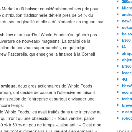
360d
Micro
 Market a dû baisser considérablement ses prix pour
andr
e distribution traditionnelle détient près de 54 % du
new3
rdu son originalité et elle a dû s’adapter en rognant sur
ooka
be so
ash flow et aujourd’hui Whole Foods n’en génère pas
b360
uverture de nouveaux magasins. La totalité de la
IA
ruction de nouveau supermarchés, ce qui exige
afriq
w Pascarella, qui enseigne la finance à la Cornell
objet
b'360
leade
4G
onomique
, deux gros actionnaires de Whole Foods
Hervé
man, ont décidé de passer à l’offensive en faisant
econ
inistration de l’entreprise et surtout envisager une
techn
encore temps.
breve
de Whole Foods, les avait traités dans une interview au
e-co
 qui n’ont qu’une obsession : « Nous vendre, parce
robot
 40 % à 50 % en peu de temps », ajoutant : « C’est mon
ls devront éliminer papa s’ils veulent s’en emparer. »
ARCHI