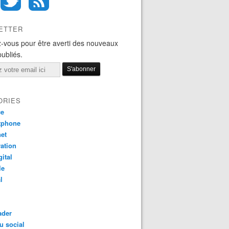
ETTER
-vous pour être averti des nouveaux
publiés.
ORIES
ce
tphone
net
ation
gital
le
l
ader
u social