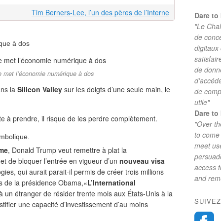
Tim Berners-Lee, l’un des pères de l’Interne
Dare to 
"Le Chal
de conc
ique à dos
digitaux
satisfai
de donne
se met l’économie numérique à dos
d'accéde
ans la
Silicon Valley
sur les doigts d’une seule main, le
de comp
utile"
Dare to 
ête à prendre, il risque de les perdre complètement.
"Over th
to come 
mbolique.
meet use
sme
, Donald Trump veut remettre à plat la
persuade
, et de bloquer l’entrée en vigueur d’un
nouveau visa
access 
s, qui aurait parait-il permis de créer trois millions
and reme
rs de la présidence Obama,«
L’International
à un étranger de résider trente mois aux États-Unis à la
SUIVEZ
stifier une capacité d’investissement d’au moins