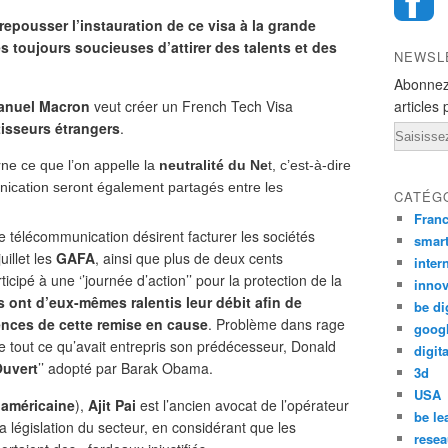
repousser l’instauration de ce visa à la grande
s toujours soucieuses d’attirer des talents et des
NEWSL
Abonnez
articles 
nuel Macron
veut créer un French Tech Visa
tisseurs étrangers
.
Email
ne ce que l’on appelle la
neutralité du Ne
t, c’est-à-dire
nication seront également partagés entre les
CATÉG
Fran
 télécommunication désirent facturer les sociétés
smar
uillet les
GAFA
, ainsi que plus de deux cents
inter
ticipé à une ‘’journée d’action’’ pour la protection de la
innov
s ont d’eux-mêmes ralentis leur débit afin de
be di
nces de cette remise en cause
. Problème dans rage
goog
 tout ce qu’avait entrepris son prédécesseur, Donald
digita
Ouvert
’’ adopté par Barak Obama.
3d
USA
 américaine
),
Ajit Pai
est l’ancien avocat de l’opérateur
be le
la législation du secteur, en considérant que les
resea