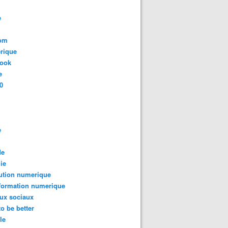
e
com
rique
book
e
0
e
de
rds d'heures de vidéo sont consommées chaque mois sur Net
ie
ution numerique
formation numerique
ux sociaux
to be better
le