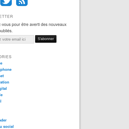
ETTER
-vous pour être averti des nouveaux
publiés.
ORIES
ce
tphone
net
ation
gital
le
l
ader
u social