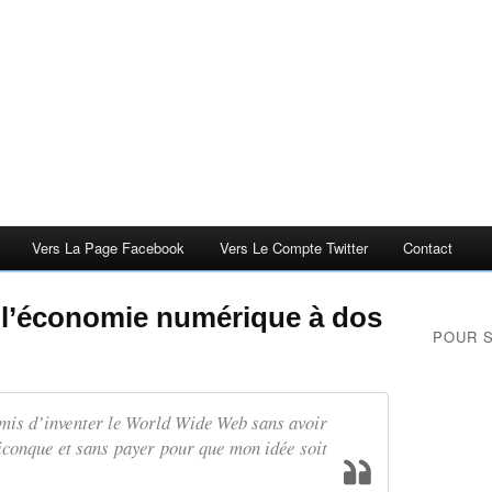
Vers La Page Facebook
Vers Le Compte Twitter
Contact
 l’économie numérique à dos
POUR 
rmis d’inventer le World Wide Web sans avoir
conque et sans payer pour que mon idée soit