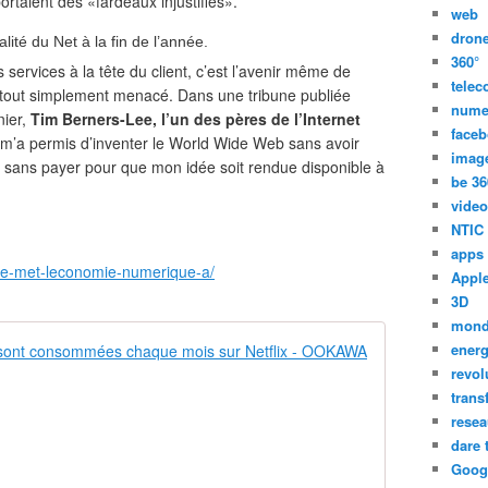
rtaient des «fardeaux injustifiés».
web
dron
lité du Net à la fin de l’année.
360°
 services à la tête du client, c’est l’avenir même de
tele
oit tout simplement menacé. Dans une tribune publiée
nume
nier,
Tim Berners-Lee, l’un des pères de l’Internet
face
et m’a permis d’inventer le World Wide Web sans avoir
imag
 sans payer pour que mon idée soit rendue disponible à
be 36
video
NTIC
apps
-se-met-leconomie-numerique-a/
Appl
3D
mon
Deux millia
energ
revol
N
trans
e
resea
t
dare 
f
Goog
l