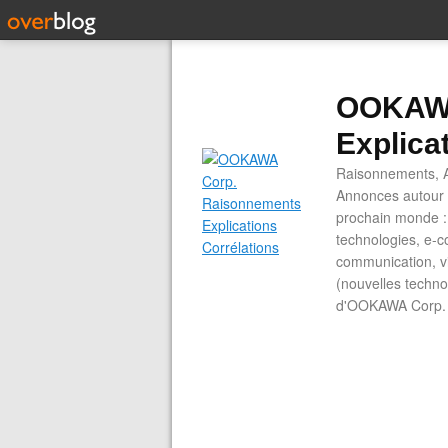
OOKAWA
Explica
Raisonnements, A
Annonces autour d
prochain monde : 
technologies, e-co
communication, vi
(nouvelles technol
d'OOKAWA Corp.