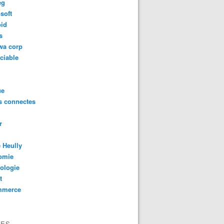
eg
soft
oid
s
wa corp
ciable
ue
s connectes
r
 Heully
omie
ologie
t
MySpace avait pu payer pour limiter le développement de 
mmerce
VES