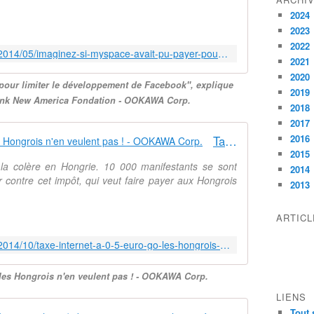
t
h
2024
u
i
r
2023
g
e
h
2022
http://ookawa-corp.over-blog.com/2014/05/imaginez-si-myspace-avait-pu-payer-pour-limiter-le-developpement-de-facebook-explique-marvin-ammori-du-think-tank-new-america-fondat
o
-
2021
f
t
2020
pour limiter le développement de Facebook", explique
T
e
2019
e
ank New America Fondation - OOKAWA Corp.
c
2018
l
h
2017
e
a
2016
Taxe Internet à 0,5 euro / Go : les Hongrois n'en veulent pas ! - OOKAWA Corp.
v
m
2015
i
é
 la colère en Hongrie. 10 000 manifestants se sont
2014
s
r
r contre cet impôt, qui veut faire payer aux Hongrois
i
2013
i
o
c
n
a
ARTIC
i
i
s
n
http://ookawa-corp.over-blog.com/2014/10/taxe-internet-a-0-5-euro-go-les-hongrois-n-en-veulent-pas.html
H
e
e
u
: les Hongrois n'en veulent pas ! - OOKAWA Corp.
r
n
e
LIENS
i
D
e
Tout 