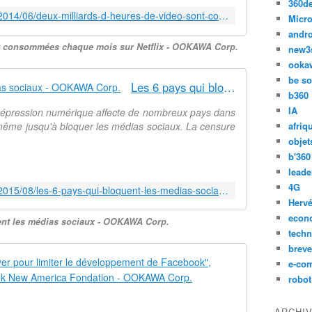
360d
i
http://ookawa-corp.over-blog.com/2014/06/deux-milliards-d-heures-de-video-sont-consommees-chaque-mois-sur-netflix.html
Micro
x
andr
o
nt consommées chaque mois sur Netflix - OOKAWA Corp.
r
new3
i
ooka
g
be so
Les 6 pays qui bloquent les médias sociaux - OOKAWA Corp.
i
b360
n
IA
a répression numérique affecte de nombreux pays dans
a
afriq
 même jusqu'à bloquer les médias sociaux. La censure
l
objet
s
b'360
e
leade
r
4G
i
http://ookawa-corp.over-blog.com/2015/08/les-6-pays-qui-bloquent-les-medias-sociaux.html
e
Hervé
s
econ
ent les médias sociaux - OOKAWA Corp.
-
techn
T
breve
h
Imaginez si 
e-co
e
robot
F
L
u
a
ARCHI