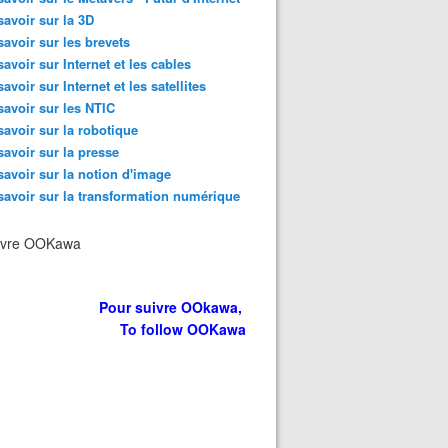
re à l'heure du bilan (catastrophique) du gouvernement su
savoir sur la 3D
savoir sur les brevets
savoir sur Internet et les cables
savoir sur Internet et les satellites
savoir sur les NTIC
savoir sur la robotique
savoir sur la presse
savoir sur la notion d'image
savoir sur la transformation numérique
ivre OOKawa
ale accélération du numérique n'épargne plus aucun métie
Pour suivre OOkawa,
To follow OOKawa