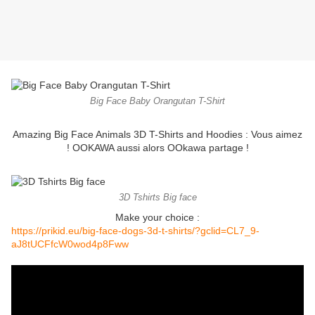
Big Face Baby Orangutan T-Shirt
Amazing Big Face Animals 3D T-Shirts and Hoodies : Vous aimez
! OOKAWA aussi alors OOkawa partage !
3D Tshirts Big face
Make your choice :
https://prikid.eu/big-face-dogs-3d-t-shirts/?gclid=CL7_9-
aJ8tUCFfcW0wod4p8Fww