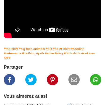
#tee-shirt
#big face animals
#3D
#3d
#t-shirt
#hoodies
#vetements
#clothing
#pub
#advertising
#3d t-shirts
#ookawa
corp
Partager
Vous aimerez aussi