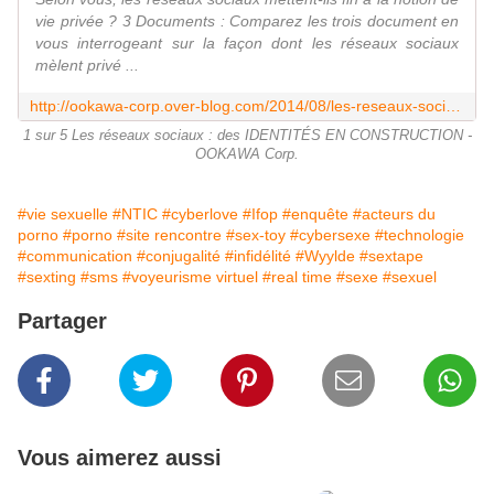
vie privée ? 3 Documents : Comparez les trois document en
vous interrogeant sur la façon dont les réseaux sociaux
mèlent privé ...
http://ookawa-corp.over-blog.com/2014/08/les-reseaux-sociaux-des-identites-en-construction.html
1 sur 5 Les réseaux sociaux : des IDENTITÉS EN CONSTRUCTION -
OOKAWA Corp.
#vie sexuelle
#NTIC
#cyberlove
#Ifop
#enquête
#acteurs du
porno
#porno
#site rencontre
#sex-toy
#cybersexe
#technologie
#communication
#conjugalité
#infidélité
#Wyylde
#sextape
#sexting
#sms
#voyeurisme virtuel
#real time
#sexe
#sexuel
Partager
Vous aimerez aussi