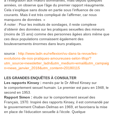
à l’intégration aux mœurs dominantes, mais depuis quelques
années, on observe que l’âge du premier rapport réaugmente.
Cela s’explique sans doute en partie sous l’influence de ces
courants. Mais il est très compliqué de l’affirmer, car nous
manquons de données. »
À noter : Pour les instituts de sondages, il reste complexe
d’obtenir des données sur les pratiques sexuelles des mineurs
(moins de 15 ans) comme des personnes âgées alors même que
ces deux populations connaissent également des
bouleversements énormes dans leurs pratiques.
source :
http://www.ladn.eu/reflexion/vu-dans-la-revue/les-
evolutions-de-nos-pratiques-amoureuses-selon-lifop/?
utm_source=newsletter_ladn&utm_medium=email&utm_campaig
n=news_janvier_2018&utm_content=20180115
LES GRANDES ENQUÊTES À CONSULTER
Les rapports Kinsey :
menés par le Dr Alfred Kinsey sur
le comportement sexuel humain. Le premier est paru en 1948, le
second en 1953.
Rapport Simon :
étude sur le comportement sexuel des
Français, 1970. Inspiré des rapports Kinsey, il est commandé par
le gouvernement Chaban-Delmas en 1969, et favorisera la mise
en place de l’éducation sexuelle à l’école. Quelque