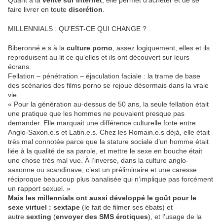
Quant à la
vente sur Internet
, elle permet d’acheter et de se
faire livrer en toute
discrétion
.
MILLENNIALS : QU’EST-CE QUI CHANGE ?
Biberonné.e.s à la
culture porno
, assez logiquement, elles et ils
reproduisent au lit ce qu’elles et ils ont découvert sur leurs
écrans.
Fellation – pénétration – éjaculation faciale : la trame de base
des scénarios des films porno se rejoue désormais dans la vraie
vie.
« Pour la génération au-dessus de 50 ans, la seule fellation était
une pratique que les hommes ne pouvaient presque pas
demander. Elle marquait une différence culturelle forte entre
Anglo-Saxon.e.s et Latin.e.s. Chez les Romain.e.s déjà, elle était
très mal connotée parce que la stature sociale d’un homme était
liée à la qualité de sa parole, et mettre le sexe en bouche était
une chose très mal vue. À l’inverse, dans la culture anglo-
saxonne ou scandinave, c’est un préliminaire et une caresse
réciproque beaucoup plus banalisée qui n’implique pas forcément
un rapport sexuel. »
Mais les millennials ont aussi développé le goût pour le
sexe virtuel : sextape
(le fait de filmer ses ébats) et
autre
sexting
(
envoyer des SMS érotiques
), et l’usage de la