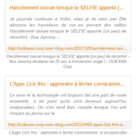
Harcèlement sexuel lorsque le SELFIE apporte (un peu) de réconfort - Noa Jansma étudiante de 20 ans à Amsterdam réagit ! - OOKAWA Corp.
Je pourrais continuer à l'infini, mais je ne veux pas Elle
dénonce les harceleurs de rue en prenant des selfies
Harcèlement sexuel lorsque le SELFIE apporte (un peu) de
réconfort - Noa Jansma ...
http://ookawa-corp.over-blog.com/2017/10/harcelement-sexuel-lorsque-le-selfie-apporte-un-peu-de-reconfort-noa-jansma-etudiante-de-20-ans-a-amsterdam-reagit.html
Harcèlement sexuel lorsque le SELFIE apporte (un peu) de réconfort -
Noa Jansma étudiante de 20 ans à Amsterdam réagit ! - OOKAWA
Corp.
L'Apps Lick this : apprendre à lécher correctement, et en particulier lécher les parties intimes de votre partenaire - OOKAWA Corp.
Le sexe et la technologie ont toujours fait une part de route
ensemble, à tel point qu'ils sont devenus aujourd'hui
inséparables. On s'en rend bien compte lorsque l'on voit
l'impact du porno sur le
http://ookawa-corp.over-blog.com/2014/06/l-apps-lick-this-apprendre-a-lecher-correctement-et-en-particulier-lecher-les-parties-intimes-de-votre-partenaire.html
L'Apps Lick this : apprendre à lécher correctement, et en particulier