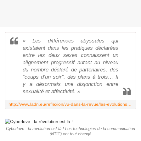
« Les différences abyssales qui
existaient dans les pratiques déclarées
entre les deux sexes connaissent un
alignement progressif autant au niveau
du nombre déclaré de partenaires, des
“coups d’un soir”, des plans à trois… Il
y a désormais une disjonction entre
sexualité et affectivité. »
http://www.ladn.eu/reflexion/vu-dans-la-revue/les-evolutions-de-nos-pratiques-amoureuses-selon-lifop/?utm_source=newsletter_ladn&utm_medium=email&utm_campaign=news_janvier_2018&utm_content=20180115
Cyberlove : la révolution est là ! Les technologies de la communication
(NTIC) ont tout changé