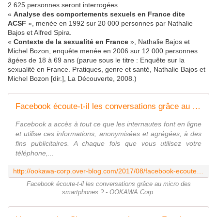
2 625 personnes seront interrogées.
«
Analyse des comportements sexuels en France dite
ACSF
», menée en 1992 sur 20 000 personnes par Nathalie
Bajos et Alfred Spira.
«
Contexte de la sexualité en France
», Nathalie Bajos et
Michel Bozon, enquête menée en 2006 sur 12 000 personnes
âgées de 18 à 69 ans (parue sous le titre : Enquête sur la
sexualité en France. Pratiques, genre et santé, Nathalie Bajos et
Michel Bozon [dir.], La Découverte, 2008.)
Facebook écoute-t-il les conversations grâce au micro des smartphones ? - OOKAWA Corp.
Facebook a accès à tout ce que les internautes font en ligne
et utilise ces informations, anonymisées et agrégées, à des
fins publicitaires. A chaque fois que vous utilisez votre
téléphone,...
http://ookawa-corp.over-blog.com/2017/08/facebook-ecoute-t-il-les-conversations-grace-au-micro-des-smartphones.html
Facebook écoute-t-il les conversations grâce au micro des
smartphones ? - OOKAWA Corp.