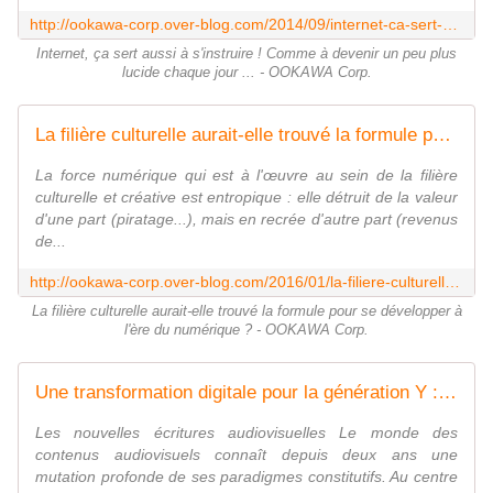
http://ookawa-corp.over-blog.com/2014/09/internet-ca-sert-aussi-a-s-instruire-comme-a-devenir-un-peu-plus-lucide-chaque-jour.html
Internet, ça sert aussi à s'instruire ! Comme à devenir un peu plus
lucide chaque jour ... - OOKAWA Corp.
La filière culturelle aurait-elle trouvé la formule pour se développer à l'ère du numérique ? - OOKAWA Corp.
La force numérique qui est à l'œuvre au sein de la filière
culturelle et créative est entropique : elle détruit de la valeur
d'une part (piratage...), mais en recrée d'autre part (revenus
de...
http://ookawa-corp.over-blog.com/2016/01/la-filiere-culturelle-aurait-elle-trouve-la-formule-pour-se-developper-a-l-ere-du-numerique.html
La filière culturelle aurait-elle trouvé la formule pour se développer à
l'ère du numérique ? - OOKAWA Corp.
Une transformation digitale pour la génération Y : Voici l'HOLLYWOODISATION de l'entertainment digital ou les NOUVELLES ECRITURES DIGITALES - OOKAWA Corp.
Les nouvelles écritures audiovisuelles Le monde des
contenus audiovisuels connaît depuis deux ans une
mutation ​profonde de ses paradigmes constitutifs. Au centre