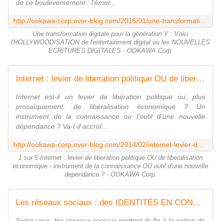
de ce bouleversement : l'émer...
http://ookawa-corp.over-blog.com/2016/01/une-transformation-digitale-pour-la-generation-y-voici-l-hollywoodisation-de-l-entertainment-digital-ou-les-nouvelles-ecritures-digi
Une transformation digitale pour la génération Y : Voici
l'HOLLYWOODISATION de l'entertainment digital ou les NOUVELLES
ECRITURES DIGITALES - OOKAWA Corp.
Internet : levier de liberation politique OU de liberalisation economique - instrument de la connaissance OU outil d'une nouvelle dependance ? - OOKAWA Corp.
Internet est-il un levier de libération politique ou, plus
prosaïquement, de libéralisation économique ? Un
instrument de la connaissance ou l'outil d'une nouvelle
dépendance ? Va-t-il accroî...
http://ookawa-corp.over-blog.com/2014/02/internet-levier-de-liberation-politique-ou-de-liberalisation-economique-instrument-de-la-connaissance-ou-outil-d-une-nouvelle-depend
1 sur 5 Internet : levier de liberation politique OU de liberalisation
economique - instrument de la connaissance OU outil d'une nouvelle
dependance ? - OOKAWA Corp.
Les réseaux sociaux : des IDENTITÉS EN CONSTRUCTION - OOKAWA Corp.
Selon vous, les réseaux sociaux mettent-ils fin à la notion de