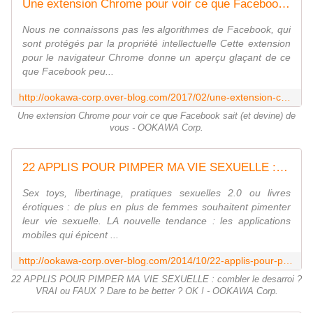
Une extension Chrome pour voir ce que Facebook sait (et devine) de vous - OOKAWA Corp.
Nous ne connaissons pas les algorithmes de Facebook, qui
sont protégés par la propriété intellectuelle Cette extension
pour le navigateur Chrome donne un aperçu glaçant de ce
que Facebook peu...
http://ookawa-corp.over-blog.com/2017/02/une-extension-chrome-pour-voir-ce-que-facebook-sait-et-devine-de-vous.html
Une extension Chrome pour voir ce que Facebook sait (et devine) de
vous - OOKAWA Corp.
22 APPLIS POUR PIMPER MA VIE SEXUELLE : combler le desarroi ? VRAI ou FAUX ? Dare to be better ? OK ! - OOKAWA Corp.
Sex toys, libertinage, pratiques sexuelles 2.0 ou livres
érotiques : de plus en plus de femmes souhaitent pimenter
leur vie sexuelle. LA nouvelle tendance : les applications
mobiles qui épicent ...
http://ookawa-corp.over-blog.com/2014/10/22-applis-pour-pimper-ma-vie-sexuelle-combler-le-desarroi-vrai-ou-faux-dare-to-be-better-ok.html
22 APPLIS POUR PIMPER MA VIE SEXUELLE : combler le desarroi ?
VRAI ou FAUX ? Dare to be better ? OK ! - OOKAWA Corp.