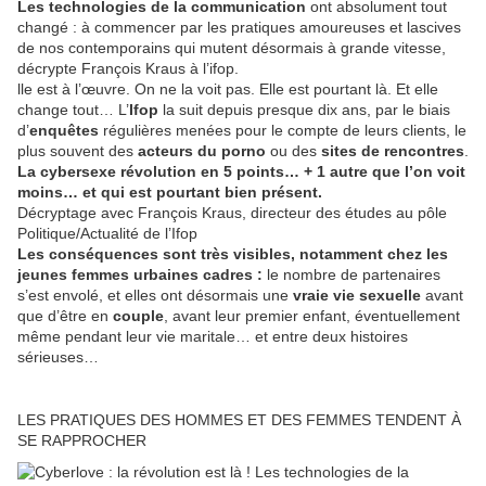
Les technologies de la communication
ont absolument tout
changé : à commencer par les pratiques amoureuses et lascives
de nos contemporains qui mutent désormais à grande vitesse,
décrypte François Kraus à l’ifop.
lle est à l’œuvre. On ne la voit pas. Elle est pourtant là. Et elle
change tout… L’
Ifop
la suit depuis presque dix ans, par le biais
d’
enquêtes
régulières menées pour le compte de leurs clients, le
plus souvent des
acteurs du porno
ou des
sites de rencontres
.
La cybersexe révolution en 5 points… + 1 autre que l’on voit
moins… et qui est pourtant bien présent.
Décryptage avec François Kraus, directeur des études au pôle
Politique/Actualité de l’Ifop
Les conséquences sont très visibles, notamment chez les
jeunes femmes urbaines cadres :
le nombre de partenaires
s’est envolé, et elles ont désormais une
vraie vie sexuelle
avant
que d’être en
couple
, avant leur premier enfant, éventuellement
même pendant leur vie maritale… et entre deux histoires
sérieuses…
LES PRATIQUES DES HOMMES ET DES FEMMES TENDENT À
SE RAPPROCHER