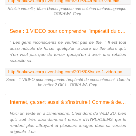
http://ookawa-corp.over-blog.com/2016/04/realite-virtuelle-marc-dorcel-propose-une-solution-fantasmagorique.html
Réalité virtuelle, Marc Dorcel propose une solution fantasmagorique -
OOKAWA Corp.
Sexe : 1 VIDEO pour comprendre l'impératif du consentement. Dare to be better ? OK ! - OOKAWA Corp.
" Les gens inconscients ne veulent pas de thé. " Il est tout
aussi ridicule de forcer quelqu'un à boire du thé alors qu'il
n'en veut pas que de forcer quelqu'un à avoir une relation
sexuelle sa...
http://ookawa-corp.over-blog.com/2016/03/sexe-1-video-pour-comprendre-l-imperatif-du-consentement-dare-to-be-better-ok.html
Sexe : 1 VIDEO pour comprendre l'impératif du consentement. Dare to
be better ? OK ! - OOKAWA Corp.
Internet, ça sert aussi à s'instruire ! Comme à devenir un peu plus lucide chaque jour ... - OOKAWA Corp.
Voici un texte en 2 Dimensions. C'est donc du WEB 2D, bien
qu'il soit très abondamment enrichi d'HYPERLIENS qui le
rendent plus attrayant et plusieurs images dans sa version
originale. Les ...