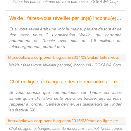
lécher les parties intimes de votre partenaire - OOKAWA Corp.
Wakie : faites-vous réveiller par un(e) inconnu(e) - OOKAWA Corp.
Et si votre réveil était une voix humaine, parlant de tout et de
rien avec vous ? L'application Wakie, qui cartonne
notamment en Russie avec plus de 1,5 millions de
téléchargements, permet de s...
http://ookawa-corp.over-blog.com/2014/09/wakie-faites-vous-reveiller-par-un-e-inconnu-e.html
Wakie : faites-vous réveiller par un(e) inconnu(e) - OOKAWA Corp.
Chat en ligne, échanges, sites de rencontres : Le bot Tinder censé prendre la parole à la place d'annonceurs a énormement évolué au point de simuler une conversation avec un humain - OOKAWA Corp.
Si vous pensez que communiquer sur Tinder est aussi
simple qu'un clic, alors cette opération bâclée, devrait vous
rappeler à l'ordre... Samedi dernier, les utilisateurs de Tinder
au festival SX...
http://ookawa-corp.over-blog.com/2015/03/chat-en-ligne-echanges-sites-de-rencontres-le-bot-tinder-cense-prendre-la-parole-a-la-place-d-annonceurs-a-enormement-evolue-au-poin
Chat en ligne, échanges, sites de rencontres : Le bot Tinder censé