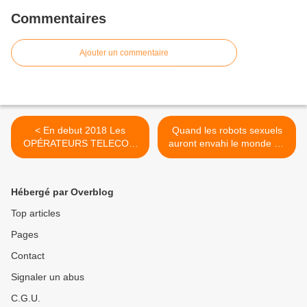
Commentaires
Ajouter un commentaire
< En debut 2018 Les
Quand les robots sexuels
OPÉRATEURS TELECOM
auront envahi le monde ou
s'engagent contre LES
lorsque le business de la
«ZONES BLANCHES»
sex tech envahit notre
société >
Hébergé par Overblog
Top articles
Pages
Contact
Signaler un abus
C.G.U.