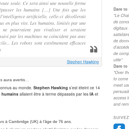
 toute seule. Ce sera ainsi une nouvelle forme
Dare to 
dépasser les humains […] Une fois que les
"Le Chal
ntelligence artificielle, celle-ci décollerait
de conc
plus en plus vite. Les humains, limités par une
digitaux
, ne pourraient pas rivaliser et seraient
satisfai
uivi par les machines ne coïncident pas avec
de donne
icile... Les robots sont extrêmement efficaces
d'accéde
ts
de comp
utile"
Stephen Hawking
Dare to 
"Over th
to come 
us aura avertis…
meet use
 connus au monde.
Stephen Hawking
s’est éteint ce 14
persuade
s
humains
allaient être à terme dépassés par les
IA
et
access 
and reme
SUIVEZ
s à Cambridge (UK) à l’âge de 76 ans.