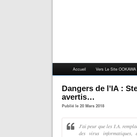
Accueil
Vers Le Site OOKAWA
Dangers de l’IA : S
avertis…
Publié le 20 Mars 2018
J'ai peur que les I.A. rempla
des virus informatiques,