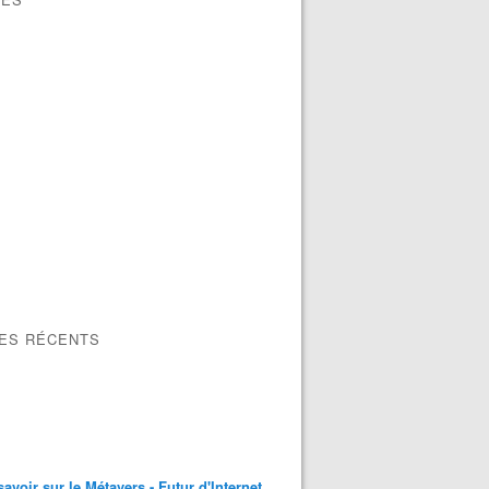
vestit 10 millions de dollars pour éviter l'anéantissement d
LES RÉCENTS
savoir sur le Métavers - Futur d'Internet