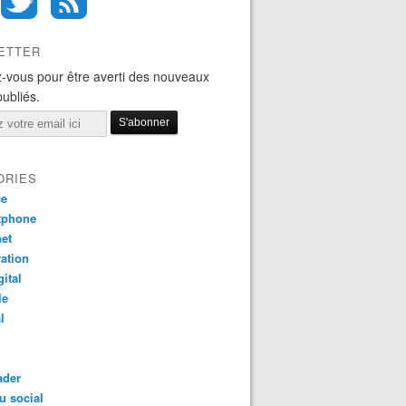
ETTER
-vous pour être averti des nouveaux
publiés.
ORIES
ce
tphone
net
ation
gital
le
l
ader
u social