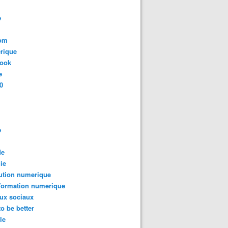
rsuivre vers .... L'intelligence artificielle pourrait signer l
e
com
rique
book
e
0
e
réation de l'Univers: Le moment où l'univers passe d 'un éta
de
ie
ution numerique
formation numerique
ux sociaux
to be better
le