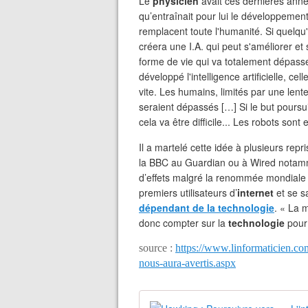
Le
physicien
avait ces dernières anné
qu’entraînait pour lui le développement
remplacent toute l'humanité. Si quelqu'
créera une I.A. qui peut s'améliorer et 
forme de vie qui va totalement dépass
développé l'intelligence artificielle, cel
vite. Les humains, limités par une lente
seraient dépassés […] Si le but poursu
cela va être difficile... Les robots son
Il a martelé cette idée à plusieurs rep
la BBC au Guardian ou à Wired nota
d’effets malgré la renommée mondial
premiers utilisateurs d’
internet
et se sa
dépendant de la technologie
. « La 
donc compter sur la
technologie
pou
source :
https://www.linformaticien.co
nous-aura-avertis.aspx