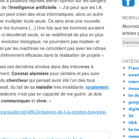
es à plusieurs reprises alerté l’opinion sur les dangers
 de l’
Intelligence artificielle
. « J'ai peur que les I.A.
un peut créer des virus informatiques, alors un autre
NEWSL
se multiplier toute seule. Ce sera ainsi une nouvelle
Abonnez
er les humains […] Une fois que les hommes auraient
articles 
le-ci décollerait seule, et se redéfinirait de plus en plus
Email
 évolution biologique, ne pourraient pas rivaliser et
ivi par les machines ne coïncident pas avec les nôtres,
t extrêmement efficaces dans la réalisation de projets »
CATÉG
rises ces dernières années dans des interviews à
Fran
mment.
Constat alarmiste
pour certains et peu suivi
smar
e du
chercheur
qui pensait avoir été l’un des tous
inter
vait, du fait de sa
maladie
très invalidante,
totalement
innov
médecine n’est pas en capacité de me guérir. Je dois
be di
r
communiquer
et
vivre
. »
goog
digita
m/actualites/id/48624/dangers-de-l-ia-stephen-hawking-
3d
USA
be le
resea