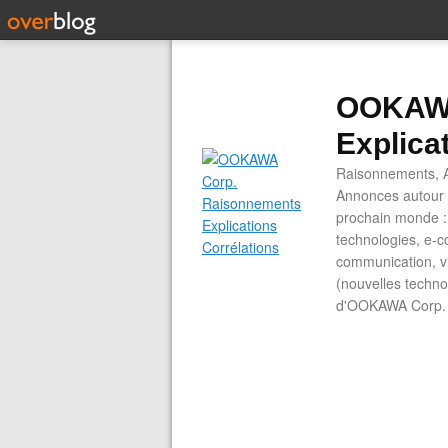
OOKAWA
Explica
Raisonnements, A
Annonces autour d
prochain monde : 
technologies, e-co
communication, vi
(nouvelles technol
d'OOKAWA Corp.