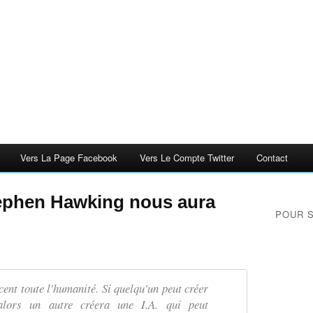
Vers La Page Facebook
Vers Le Compte Twitter
Contact
tephen Hawking nous aura
POUR 
cent toute l'humanité. Si quelqu'un peut créer
 alors un autre créera une I.A. qui peut