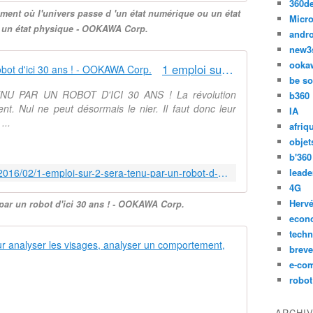
u
360d
C
oment où l'univers passe d 'un état numérique ou un état
n
Micro
,
à un état physique - OOKAWA Corp.
e
l
andr
r
'
new3
e
a
ooka
1 emploi sur 2 sera tenu par un robot d'ici 30 ans ! - OOKAWA Corp.
m
s
be so
a
t
 PAR UN ROBOT D'ICI 30 ANS ! La révolution
b360
t
r
t. Nul ne peut désormais le nier. Il faut donc leur
IA
é
o
...
afriq
r
p
i
objet
h
a
b'360
y
l
http://ookawa-corp.over-blog.com/2016/02/1-emploi-sur-2-sera-tenu-par-un-robot-d-ici-30-ans.html
leade
s
i
i
4G
s
c
Hervé
 par un robot d'ici 30 ans ! - OOKAWA Corp.
a
i
econ
t
e
techn
i
De l'IA (inte
n
breve
o
S
e-co
n
G
t
robot
?
r
e
L
â
p
'
c
ARCHI