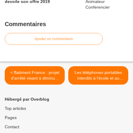
devoile son offre 2019
Commentaires
Ajouter un commentaire
< Batiment France : projet
Les téléphones portables
d'arrêté visant à diminuer
interdits à l'école et au
l'exigence de la RT2012
collège en France dès la
rentrée 2018 >
Hébergé par Overblog
Top articles
Pages
Contact