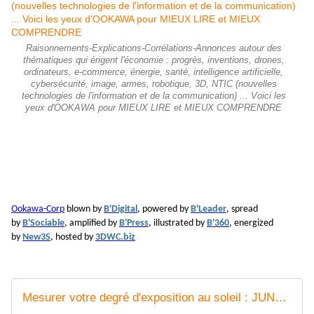
Raisonnements-Explications-Corrélations-Annonces autour des
thématiques qui érigent l'économie : progrès, inventions, drones,
ordinateurs, e-commerce, énergie, santé, intelligence artificielle,
cybersécurité, image, armes, robotique, 3D, NTIC (nouvelles
technologies de l'information et de la communication) ... Voici les
yeux d'OOKAWA pour MIEUX LIRE et MIEUX COMPRENDRE
Ookawa-Corp
blown by
B'Digital
, powered by
B'Leader
, spread
by
B'Sociable
, amplified by
B'Press
, illustrated by
B'360
, energized
by
New3S
, hosted by
3DWC.biz
Mesurer votre degré d'exposition au soleil : JUNE by Netatmo - OOKAWA Corp.