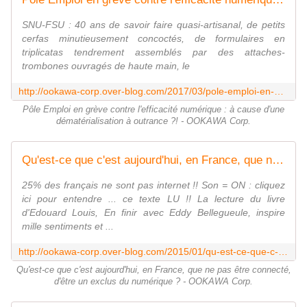
SNU-FSU : 40 ans de savoir faire quasi-artisanal, de petits
cerfas minutieusement concoctés, de formulaires en
triplicatas tendrement assemblés par des attaches-
trombones ouvragés de haute main, le
http://ookawa-corp.over-blog.com/2017/03/pole-emploi-en-greve-contre-l-efficacite-numerique-a-cause-d-une-dematerialisation-a-outrance.html
Pôle Emploi en grève contre l'efficacité numérique : à cause d'une
dématérialisation à outrance ?! - OOKAWA Corp.
Qu'est-ce que c'est aujourd'hui, en France, que ne pas être connecté, d'être un exclus du numérique ? - OOKAWA Corp.
25% des français ne sont pas internet !! Son = ON : cliquez
ici pour entendre ... ce texte LU !! La lecture du livre
d'Edouard Louis, En finir avec Eddy Bellegueule, inspire
mille sentiments et ...
http://ookawa-corp.over-blog.com/2015/01/qu-est-ce-que-c-est-aujourd-hui-en-france-que-ne-pas-etre-connecte-d-etre-un-exclus-du-numerique.html
Qu'est-ce que c'est aujourd'hui, en France, que ne pas être connecté,
d'être un exclus du numérique ? - OOKAWA Corp.