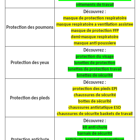
vêtements de travail
Découvrez :
masque de protection respiratoire
masque respiratoire a ventilation assistee
Protection des poumons
masque de protection FFP
demi-masque respiratoire
masque anti-poussiere
Découvrez :
protection du visage
Protection des yeux
lunettes de protection
lunettes de protection travail
lunettes de sécurité
Découvrez :
protection des pieds EPI
chaussures de sécurité
Protection des pieds
bottes de sécurité
chaussures antistatique ESD
chaussures de sécurite baskets de travail
Découvrez :
kit anti-chute
harnais de sécurité
Protection antichute
antichute à rappel automatique