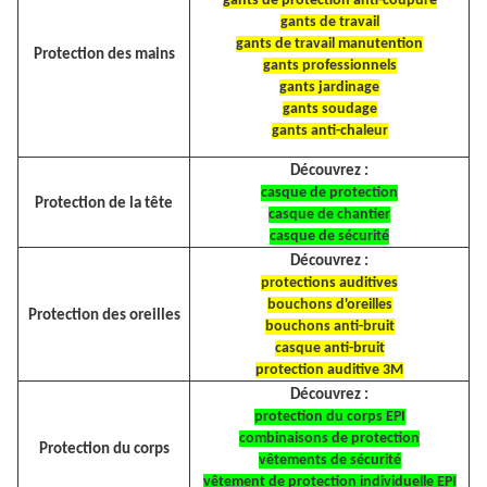
gants de protection anti-coupure
gants de travail
gants de travail manutention
Protection des mains
gants professionnels
gants jardinage
gants soudage
gants anti-chaleur
Découvrez :
casque de protection
Protection de la tête
casque de chantier
casque de sécurité
Découvrez :
protections auditives
bouchons d'oreilles
Protection des oreilles
bouchons anti-bruit
casque anti-bruit
protection auditive 3M
Découvrez :
protection du corps EPI
combinaisons de protection
Protection du corps
vêtements de sécurité
vêtement de protection individuelle EPI