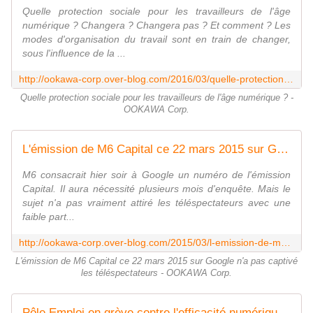
Quelle protection sociale pour les travailleurs de l'âge
numérique ? Changera ? Changera pas ? Et comment ? Les
modes d'organisation du travail sont en train de changer,
sous l'influence de la ...
http://ookawa-corp.over-blog.com/2016/03/quelle-protection-sociale-pour-les-travailleurs-de-l-age-numerique.html
Quelle protection sociale pour les travailleurs de l'âge numérique ? -
OOKAWA Corp.
L'émission de M6 Capital ce 22 mars 2015 sur Google n'a pas captivé les téléspectateurs - OOKAWA Corp.
M6 consacrait hier soir à Google un numéro de l'émission
Capital. Il aura nécessité plusieurs mois d'enquête. Mais le
sujet n'a pas vraiment attiré les téléspectateurs avec une
faible part...
http://ookawa-corp.over-blog.com/2015/03/l-emission-de-m6-capital-ce-22-mars-2015-sur-google-n-a-pas-captive-les-telespectateurs.html
L'émission de M6 Capital ce 22 mars 2015 sur Google n'a pas captivé
les téléspectateurs - OOKAWA Corp.
Pôle Emploi en grève contre l'efficacité numérique : à cause d'une dématérialisation à outrance ?! - OOKAWA Corp.