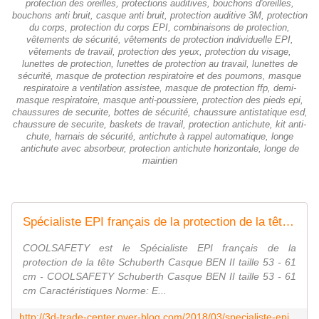
protection des oreilles, protections auditives, bouchons d'oreilles,
bouchons anti bruit, casque anti bruit, protection auditive 3M, protection
du corps, protection du corps EPI, combinaisons de protection,
vêtements de sécurité, vêtements de protection individuelle EPI,
vêtements de travail, protection des yeux, protection du visage,
lunettes de protection, lunettes de protection au travail, lunettes de
sécurité, masque de protection respiratoire et des poumons, masque
respiratoire a ventilation assistee, masque de protection ffp, demi-
masque respiratoire, masque anti-poussiere, protection des pieds epi,
chaussures de securite, bottes de sécurité, chaussure antistatique esd,
chaussure de securite, baskets de travail, protection antichute, kit anti-
chute, harnais de sécurité, antichute à rappel automatique, longe
antichute avec absorbeur, protection antichute horizontale, longe de
maintien
Spécialiste EPI français de la protection de la tête: COOLSAFETY casque Schuberth Casque BEN II - 3D Trade Center
COOLSAFETY est le Spécialiste EPI français de la
protection de la tête Schuberth Casque BEN II taille 53 - 61
cm - COOLSAFETY Schuberth Casque BEN II taille 53 - 61
cm Caractéristiques Norme: E...
http://3d-trade-center.over-blog.com/2018/03/specialiste-epi-francais-de-la-protection-de-la-tete-coolsafety-casque-schuberth-casque-ben-ii.html