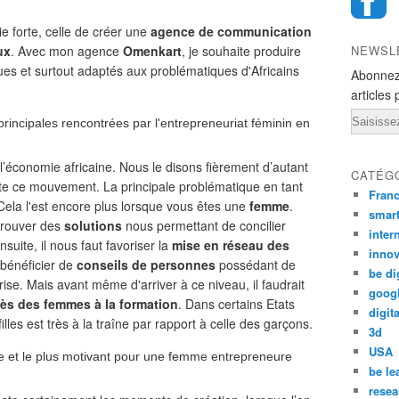
ie forte, celle de créer une
agence de communication
ux
. Avec mon agence
Omenkart
, je souhaite produire
NEWSL
iques et surtout adaptés aux problématiques d'Africains
Abonnez
articles 
Email
 principales rencontrées par l'entrepreneuriat féminin en
 l’économie africaine. Nous le disons fièrement d’autant
CATÉG
rte ce mouvement. La principale problématique en tant
Fran
 Cela l'est encore plus lorsque vous êtes une
femme
.
smar
trouver des
solutions
nous permettant de concilier
inter
nsuite, il nous faut favoriser la
mise en réseau des
innov
bénéficier de
conseils de personnes
possédant de
be di
ise. Mais avant même d'arriver à ce niveau, il faudrait
goog
ès des femmes à la formation
. Dans certains Etats
digita
illes est très à la traîne par rapport à celle des garçons.
3d
USA
cile et le plus motivant pour une femme entrepreneure
be le
resea