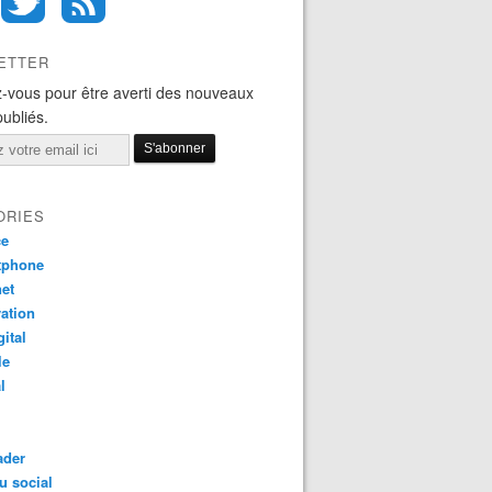
ETTER
-vous pour être averti des nouveaux
publiés.
ORIES
ce
tphone
net
ation
gital
le
l
ader
u social