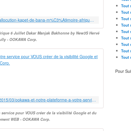
s
Tout 
c
Tout 
e
Tout 
http://ookawa-corp.over-blog.com/allocution-kapet-de-bana-m%C3%A9moire-afrique-6-juillet-dakar-manjak-bakhonne-by-new3s-herv%C3%A9-heully
t
Tout 
t
Tout 
rique 6 Juillet Dakar Manjak Bakhonne by New3S Hervé
e
Tout 
ully - OOKAWA Corp.
P
Tout 
l
Tout 
a
OOKAWA et no
y
Tout 
l
E
i
Pour Su
n
s
m
t
a
,
t
N
i
e
http://ookawa-corp.over-blog.com/2015/03/ookawa-et-notre-plateforme-a-votre-service-pour-vous-creer-de-la-visibilite-google-et-du-positionnement-web.html
è
w
r
3
service pour VOUS créer de la visibilité Google et du
e
S
nement WEB - OOKAWA Corp.
d
q
e
u