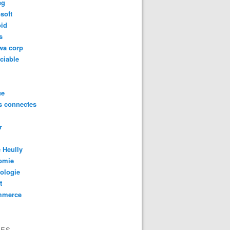
eg
soft
oid
s
wa corp
ciable
ue
s connectes
r
 Heully
omie
ologie
t
mmerce
VES