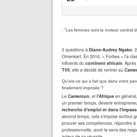
: "Les femmes sont le moteur central d
3 questions à
Diane-Audrey Ngako
, 
Omenkart. En 2016, « Forbes » l'a cla
influents du
continent africain
. Après
TV5
, elle a décidé de rentrer au
Came
Qu'est-ce qui a fait que dans votre par
finalement imposée ?
Le
Cameroun
, et
l'Afrique
en général
un premier temps, devenir entreprene
recherche d'emploi et dans l'impas
second temps, cela s'impose surtout gr
prouver ses compétences, répondre à u
professionnelle, avoir le sens des resp
acteur de sa réussite.