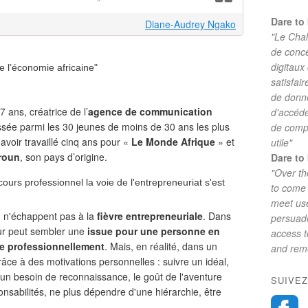
Dare to 
Diane-Audrey Ngako
"Le Chal
de conc
digitaux
e l’économie africaine"
satisfai
de donne
27 ans, créatrice de l’
agence de communication
d'accéde
ssée parmi les 30 jeunes de moins de 30 ans les plus
de comp
 avoir travaillé cinq ans pour «
Le Monde Afrique
» et
utile"
roun
, son pays d’origine.
Dare to 
"Over th
cours professionnel la voie de l'entrepreneuriat s'est
to come 
meet use
, n'échappent pas à la
fièvre entrepreneuriale
. Dans
persuade
ur peut sembler une
issue pour une personne en
access 
se professionnellement
. Mais, en réalité, dans un
and reme
âce à des motivations personnelles : suivre un idéal,
n besoin de reconnaissance, le goût de l'aventure
SUIVEZ
onsabilités, ne plus dépendre d'une hiérarchie, être