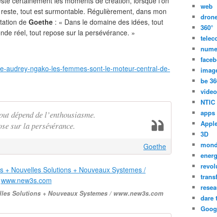
este certainement les moments de création, lorsque l’on
web
le reste, tout est surmontable. Régulièrement, dans mon
dron
itation de
Goethe
: « Dans le domaine des idées, tout
360°
de réel, tout repose sur la persévérance. »
tele
nume
face
ne-audrey-ngako-les-femmes-sont-le-moteur-central-de-
imag
be 36
video
NTIC
apps
tout dépend de l’enthousiasme.
Appl
ose sur la persévérance.
3D
mon
Goethe
energ
revol
trans
resea
lles Solutions + Nouveaux Systemes / www.new3s.com
dare 
Goog