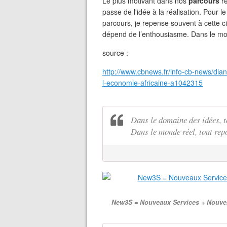
Le plus motivant dans nos
parcours
r
passe de l'idée à la réalisation. Pour 
parcours, je repense souvent à cette c
dépend de l’enthousiasme. Dans le mon
source :
http://www.cbnews.fr/info-cb-news/dia
l-economie-africaine-a1042315
Dans le domaine des idées, 
Dans le monde réel, tout rep
New3S = Nouveaux Services + Nouve