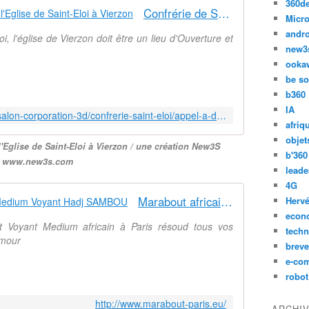
360d
Confrérie de Saint-Eloi - Sauvons l'Eglise de Saint-Eloi à Vierzon
Micro
andr
i, l'église de Vierzon doit être un lieu d'Ouverture et
new3
ooka
be so
b360
IA
http://www.3d-religion-center.com/salon-corporation-3d/confrerie-saint-eloi/appel-a-don-vierzon-eglise-musulman-chretien-defiscalisation-papaute-diocese-presse.html
afriq
objet
l'Eglise de Saint-Eloi à Vierzon / une création New3S
b'360
www.new3s.com
leade
4G
Marabout africain Paris - Grand Medium Voyant Hadj SAMBOU
Hervé
econ
 Voyant Medium africain à Paris résoud tous vos
techn
Amour
breve
e-co
robot
http://www.marabout-paris.eu/
ARCHI