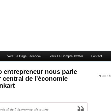
Vers La Page Facebook
Vers Le Compte Twitter
Contact
 entrepreneur nous parle
POUR 
 central de l’économie
nkart
ntral de l’économie africaine