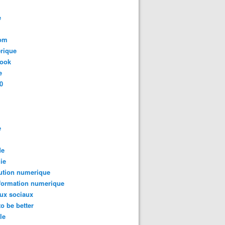
e
com
rique
book
e
0
e
de
ie
ution numerique
formation numerique
ux sociaux
to be better
le