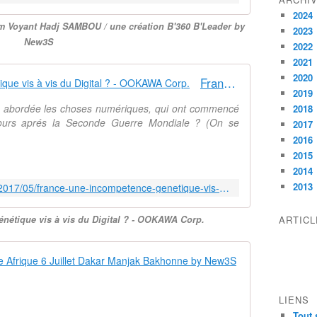
2024
um Voyant Hadj SAMBOU / une création B'360 B'Leader by
2023
New3S
2022
2021
2020
France : une incompétence génétique vis à vis du Digital ? - OOKAWA Corp.
2019
le abordée les choses numériques, qui ont commencé
2018
 jours aprés la Seconde Guerre Mondiale ? (On se
2017
2016
2015
2014
2013
http://ookawa-corp.over-blog.com/2017/05/france-une-incompetence-genetique-vis-a-vis-du-digital.html
nétique vis à vis du Digital ? - OOKAWA Corp.
ARTIC
Allocution 
D
a
LIENS
n
Tout 