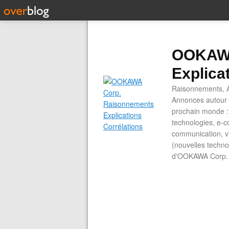
OOKAWA
Explica
Raisonnements, A
Annonces autour d
prochain monde : 
technologies, e-co
communication, vi
(nouvelles technol
d'OOKAWA Corp.