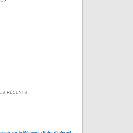
LES RÉCENTS
Kapet de Bana mémoire Afrique 6 Juillet Dakar Manjak Bak
savoir sur le Métavers - Futur d'Internet