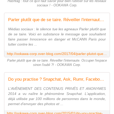
Hashtag : tout ce qu'il faut savoir pour bien l'utiliser sur les réseaux
sociaux ! - OOKAWA Corp.
Parler plutôt que de se taire. Réveiller l'internaute. Occuper l'espace sinon l'oubli ?! - OOKAWA Corp.
Médias sociaux : le silence tue les agneaux Parler plutôt que
de se taire. Voici en substance le message que souhaitent
faire passer Innocence en danger et McCANN Paris pour
lutter contre les ...
http://ookawa-corp.over-blog.com/2017/04/parler-plutot-que-de-se-taire.reveiller-l-internaute.occuper-l-espace-sinon-l-oubli.html
Parler plutôt que de se taire. Réveiller l'internaute. Occuper l'espace
sinon l'oubli ?! - OOKAWA Corp.
Do you practise ? Snapchat, Ask, Rumr, Facebook, Whatsapp, Ello, Instagram, Twitter, Yotube social networks ? - OOKAWA Corp.
L'AVÈNEMENT DES CONTENUS PRIVÉS ET ANONYMES
2014 a vu naître le phénomène Snapchat. L'application,
déjà utilisée par 100 millions de personnes dans le monde,
permet d'envoyer des photos et ...
http://ookawa-corp.over-blog.com/2015/01/do-you-practise-snapchat-ask-rumr-facebook-whatsapp-ello-instagram-twitter-yotube-social-networks.html