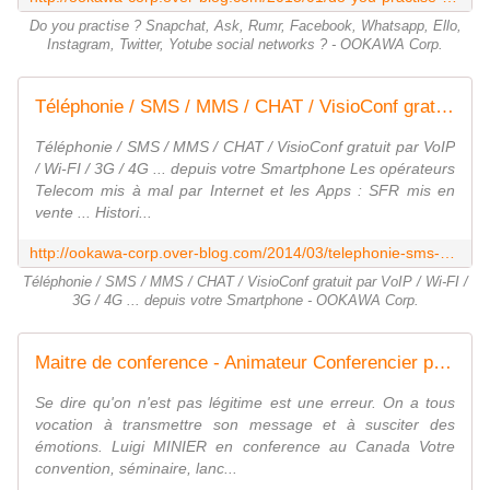
Do you practise ? Snapchat, Ask, Rumr, Facebook, Whatsapp, Ello,
Instagram, Twitter, Yotube social networks ? - OOKAWA Corp.
Téléphonie / SMS / MMS / CHAT / VisioConf gratuit par VoIP / Wi-FI / 3G / 4G ... depuis votre Smartphone - OOKAWA Corp.
Téléphonie / SMS / MMS / CHAT / VisioConf gratuit par VoIP
/ Wi-FI / 3G / 4G ... depuis votre Smartphone Les opérateurs
Telecom mis à mal par Internet et les Apps : SFR mis en
vente ... Histori...
http://ookawa-corp.over-blog.com/2014/03/telephonie-sms-mms-chat-visioconf-gratuit-par-voip-wi-fi-3g-4g-depuis-votre-smartphone.html
Téléphonie / SMS / MMS / CHAT / VisioConf gratuit par VoIP / Wi-FI /
3G / 4G ... depuis votre Smartphone - OOKAWA Corp.
Maitre de conference - Animateur Conferencier professionnel et d'excellence - Speaker : LION MEDIAS devoile son offre 2019 - OOKAWA Corp.
Se dire qu'on n'est pas légitime est une erreur. On a tous
vocation à transmettre son message et à susciter des
émotions. Luigi MINIER en conference au Canada Votre
convention, séminaire, lanc...