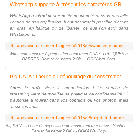
Whatsapp supporte à présent les caractères GRAS, ITALIQUES et BARRES. Dare to be better ? Ok ! - OOKAWA Corp.
WhatsApp a introduit une petite nouveauté dans la nouvelle
version de son application. Il est désormais possible d'écrire
en gras, en italique ou de "barrer" ce que l'on écrit dans
Whatsapp. Il...
http://ookawa-corp.over-blog.com/2016/05/whatsapp-supporte-a-present-les-caracteres-gras-italiques-et-barres-dare-to-be-better-ok.html
Whatsapp supporte à présent les caractères GRAS, ITALIQUES et
BARRES. Dare to be better ? Ok ! - OOKAWA Corp.
Big DATA : l'heure du dépouillage du consommateur arrive ! Spotify ... - Dare to be better ? OK ! - OOKAWA Corp.
Après le trafic vient la monétisation ! Le service de
streaming vient de modifier sa politique de confidentialité : il
s'autorise à fouiller dans vos contacts ou vos photos, mais
aussi vos amis...
http://ookawa-corp.over-blog.com/2015/08/big-data-l-heure-du-depouillage-du-consommateur-arrive-spotify-dare-to-be-better-ok.html
Big DATA : l'heure du dépouillage du consommateur arrive ! Spotify ... -
Dare to be better ? OK ! - OOKAWA Corp.