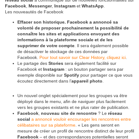
réseau social
a communiqué sur de nouvelles fonctionnalités sur
Facebook
,
Messenger
,
Instagram
et
WhatsApp
.
Les nouveautés de Facebook
Effacer son historique. Facebook a annoncé sa
volonté de proposer prochainement la possibilité de
connaître les sites et applications envoyant des
informations à la plateforme sociale et de les
supprimer de votre compte
. Il sera également possible
de désactiver le stockage de ces données par
Facebook.
Pour tout savoir sur Clear History, cliquez ici
.
Le partage des
Stories
sera également facilité sur
Facebook et
Instagram
: un bouton partager sera par
exemple disponible sur
Spotify
pour partager ce que vous
écoutez directement dans l’
appareil photo
.
Un nouvel onglet spécialement pour les groupes va être
déployé dans le menu, afin de naviguer plus facilement
vers les groupes existants et ne plus rater de publication.
Facebook
,
nouveau site de rencontre
? Le
réseau
social
a annoncé vouloir encourager les rencontres entre
célibataires sur sa plateforme
. « Les gens seront en
mesure de créer un profil de rencontre distinct de leur profil
Facebook
– et des correspondances potentielles seront