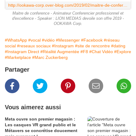
http://ookawa-corp.over-blog.com/2019/02/maitre-de-conference-animateur-et-conferencier-d-excellence-speaker-lion-medias-devoile-son-offre-2019.html
Maitre de conference - Animateur Conferencier professionnel et
d'excellence - Speaker : LION MEDIAS devoile son offre 2019 -
OOKAWA Corp.
#WhatsApp
#vocal
#vidéo
#Messenger
#Facebook
#réseau
social
#reseaux sociaux
#Instagram
#site de rencontre
#dating
#Instagram Direct
#Réalité Augmentée
#F8
#Chat Vidéo
#Explore
#Marketplace
#Marc Zuckerberg
Partager
Vous aimerez aussi
Meta ouvre son premier magasin :
Les casques VR grand public et le
Métavers se concrétise doucement