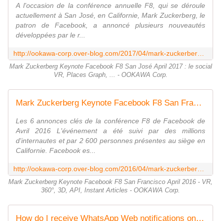
A l'occasion de la conférence annuelle F8, qui se déroule
actuellement à San José, en Californie, Mark Zuckerberg, le
patron de Facebook, a annoncé plusieurs nouveautés
développées par le r...
http://ookawa-corp.over-blog.com/2017/04/mark-zuckerberg-keynote-facebook-f8-san-jose-april-2017-le-social-vr-places-graph.html
Mark Zuckerberg Keynote Facebook F8 San José April 2017 : le social
VR, Places Graph, ... - OOKAWA Corp.
Mark Zuckerberg Keynote Facebook F8 San Francisco April 2016 - VR, 360°, 3D, API, Instant Articles - OOKAWA Corp.
Les 6 annonces clés de la conférence F8 de Facebook de
Avril 2016 L'événement a été suivi par des millions
d'internautes et par 2 600 personnes présentes au siège en
Californie. Facebook es...
http://ookawa-corp.over-blog.com/2016/04/mark-zuckerberg-keynote-facebook-f8-san-francisco-april-2016-vr-360-3d-api-instant-articles.html
Mark Zuckerberg Keynote Facebook F8 San Francisco April 2016 - VR,
360°, 3D, API, Instant Articles - OOKAWA Corp.
How do I receive WhatsApp Web notifications on Chrome? - OOKAWA Corp.