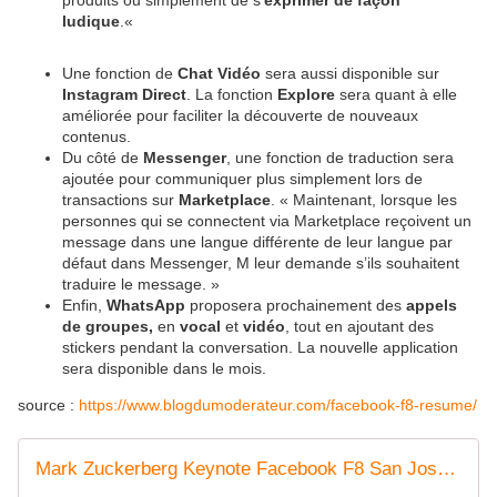
produits ou simplement de s’
exprimer de façon
ludique
.«
Une fonction de
Chat Vidéo
sera aussi disponible sur
Instagram Direct
. La fonction
Explore
sera quant à elle
améliorée pour faciliter la découverte de nouveaux
contenus.
Du côté de
Messenger
, une fonction de traduction sera
ajoutée pour communiquer plus simplement lors de
transactions sur
Marketplace
. « Maintenant, lorsque les
personnes qui se connectent via Marketplace reçoivent un
message dans une langue différente de leur langue par
défaut dans Messenger, M leur demande s’ils souhaitent
traduire le message. »
Enfin,
WhatsApp
proposera prochainement des
appels
de groupes,
en
vocal
et
vidéo
, tout en ajoutant des
stickers pendant la conversation. La nouvelle application
sera disponible dans le mois.
source :
https://www.blogdumoderateur.com/facebook-f8-resume/
Mark Zuckerberg Keynote Facebook F8 San José April 2017 : le social VR, Places Graph, ... - OOKAWA Corp.