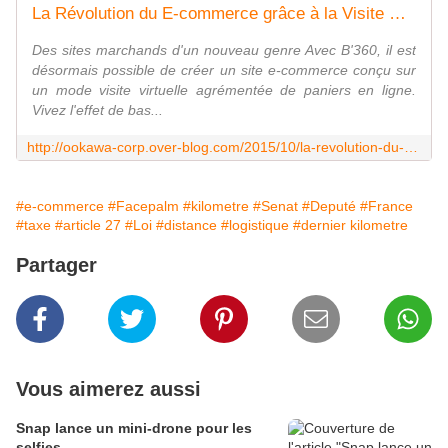
La Révolution du E-commerce grâce à la Visite Virtuelle et le Web-to-store par B'360 - OOKAWA Corp.
Des sites marchands d'un nouveau genre Avec B'360, il est
désormais possible de créer un site e-commerce conçu sur
un mode visite virtuelle agrémentée de paniers en ligne.
Vivez l'effet de bas...
http://ookawa-corp.over-blog.com/2015/10/la-revolution-du-e-commerce-grace-a-la-visite-virtuelle-et-le-web-to-store-par-b-360.html
#e-commerce
#Facepalm
#kilometre
#Senat
#Deputé
#France
#taxe
#article 27
#Loi
#distance
#logistique
#dernier kilometre
Partager
Vous aimerez aussi
Snap lance un mini-drone pour les
selfies