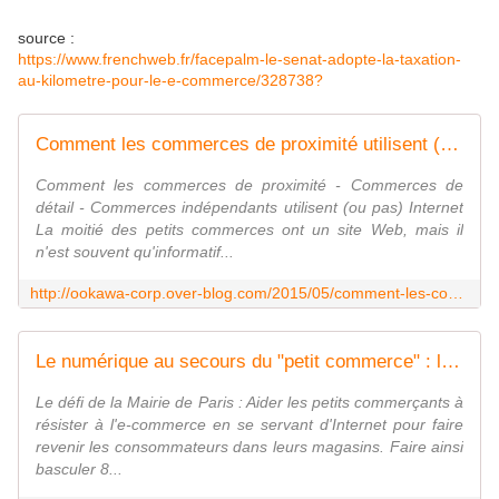
source :
https://www.frenchweb.fr/facepalm-le-senat-adopte-la-taxation-
au-kilometre-pour-le-e-commerce/328738?
Comment les commerces de proximité utilisent (ou pas) Internet ! La nécessaire transformation numérique du petit commerce ! - OOKAWA Corp.
Comment les commerces de proximité - Commerces de
détail - Commerces indépendants utilisent (ou pas) Internet
La moitié des petits commerces ont un site Web, mais il
n'est souvent qu'informatif...
http://ookawa-corp.over-blog.com/2015/05/comment-les-commerces-de-proximite-utilisent-ou-pas-internet-la-necessaire-transformation-numerique-du-petit-commerce.html
Le numérique au secours du "petit commerce" : la Mairie de Paris l'affirme ! - OOKAWA Corp.
Le défi de la Mairie de Paris : Aider les petits commerçants à
résister à l'e-commerce en se servant d'Internet pour faire
revenir les consommateurs dans leurs magasins. Faire ainsi
basculer 8...