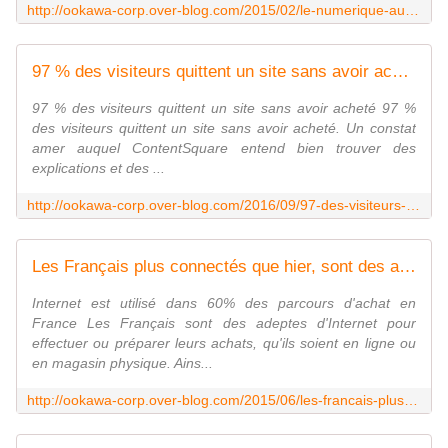
http://ookawa-corp.over-blog.com/2015/02/le-numerique-au-secours-du-petit-commerce-la-mairie-de-paris-l-affirme.html
97 % des visiteurs quittent un site sans avoir acheté - OOKAWA Corp.
97 % des visiteurs quittent un site sans avoir acheté 97 %
des visiteurs quittent un site sans avoir acheté. Un constat
amer auquel ContentSquare entend bien trouver des
explications et des ...
http://ookawa-corp.over-blog.com/2016/09/97-des-visiteurs-quittent-un-site-sans-avoir-achete.html
Les Français plus connectés que hier, sont des adeptes d'Internet pour effectuer ou préparer leurs achats, qu'ils soient en ligne ou en magasin physique - OOKAWA Corp.
Internet est utilisé dans 60% des parcours d'achat en
France Les Français sont des adeptes d'Internet pour
effectuer ou préparer leurs achats, qu'ils soient en ligne ou
en magasin physique. Ains...
http://ookawa-corp.over-blog.com/2015/06/les-francais-plus-connectes-que-hier-sont-des-adeptes-d-internet-pour-effectuer-ou-preparer-leurs-achats-qu-ils-soient-en-ligne-ou-e