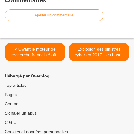
Commentaires
Ajouter un commentaire
< Qwant le moteur de
Explosion des sinistres
recherche français étoffe
cyber en 2017 : les bases
son offre avec Qwant Mail,
de données clients
Qwant Maps, Qwant Pay…
conséquentes une proie de
choix pour les
Hébergé par Overblog
cybercriminels >
Top articles
Pages
Contact
Signaler un abus
C.G.U.
Cookies et données personnelles