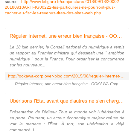
source :
http://www.lefigaro.fr/conjoncture/2018/09/18/20002-
20180918ARTFIG00222-les-particuliers-ne-pourront-plus-
cacher-au-fisc-les-revenus-tires-des-sites-web.php
Réguler Internet, une erreur bien française - OOKAWA Corp.
Le 18 juin dernier, le Conseil national du numérique a remis
un rapport au Premier ministre qui dessinait une " ambition
numérique " pour la France. Pour organiser la concurrence
sur les nouveaux...
http://ookawa-corp.over-blog.com/2015/08/reguler-internet-une-erreur-bien-francaise.html
Réguler Internet, une erreur bien française - OOKAWA Corp.
Ubérisons l'Etat avant que d'autres ne s'en chargent ! Par Clément Bertholet et Laura Létourneau - OOKAWA Corp.
Présentation de l'éditeur Tout le monde voit l'ubérisation à
sa porte. Pourtant, un acteur économique majeur refuse de
voir la menace : l'État. À tort, son ubérisation a déjà
commencé. L...