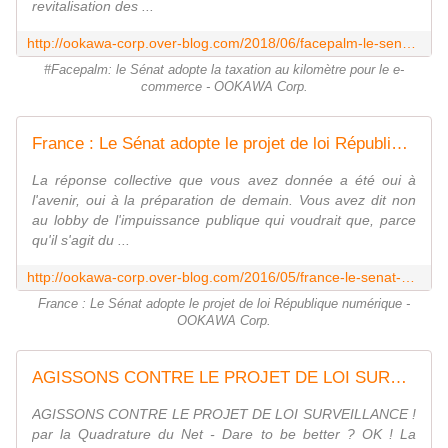
revitalisation des ...
http://ookawa-corp.over-blog.com/2018/06/facepalm-le-senat-adopte-la-taxation-au-kilometre-pour-le-e-commerce.html
#Facepalm: le Sénat adopte la taxation au kilomètre pour le e-
commerce - OOKAWA Corp.
France : Le Sénat adopte le projet de loi République numérique - OOKAWA Corp.
La réponse collective que vous avez donnée a été oui à
l'avenir, oui à la préparation de demain. Vous avez dit non
au lobby de l'impuissance publique qui voudrait que, parce
qu'il s'agit du ...
http://ookawa-corp.over-blog.com/2016/05/france-le-senat-adopte-le-projet-de-loi-republique-numerique.html
France : Le Sénat adopte le projet de loi République numérique -
OOKAWA Corp.
AGISSONS CONTRE LE PROJET DE LOI SURVEILLANCE ! par la Quadrature du Net - Dare to be better ? OK ! - OOKAWA Corp.
AGISSONS CONTRE LE PROJET DE LOI SURVEILLANCE !
par la Quadrature du Net - Dare to be better ? OK ! La