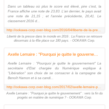
Dans un tableau où plus le score est élevé, pire c'est, la
France affiche une note de 23,83. L'an dernier, le pays avait
une note de 21,15 ; et l'année précédente, 20,41. Le
classement 2016 d...
http://ookawa-corp.over-blog.com/2016/04/liberte-de-la-presse-dans-le-monde-en-2016-la-france-se-retrouve-desormais-a-la-45e-place-sur-180-pays.html
Liberté de la presse dans le monde en 2016 : La France se retrouve
désormais à la 45e place sur 180 pays. - OOKAWA Corp.
Axelle Lemaire : "Pourquoi je quitte le gouvernement" : vers la fin du progrès en matière de numérique ? - OOKAWA Corp.
Axelle Lemaire : "Pourquoi je quitte le gouvernement" La
secrétaire d'Etat chargée du Numérique explique à
"Libération" son choix de se consacrer à la campagne de
Benoît Hamon et à sa candi...
http://ookawa-corp.over-blog.com/2017/02/axelle-lemaire-pourquoi-je-quitte-le-gouvernement-vers-la-fin-du-progres-en-matiere-de-numerique.html
Axelle Lemaire : "Pourquoi je quitte le gouvernement" : vers la fin du
progrès en matière de numérique ? - OOKAWA Corp.