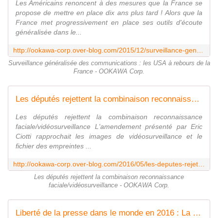
Les Américains renoncent à des mesures que la France se
propose de mettre en place dix ans plus tard ! Alors que la
France met progressivement en place ses outils d'écoute
généralisée dans le...
http://ookawa-corp.over-blog.com/2015/12/surveillance-generalisee-des-communications-les-usa-a-rebours-de-la-france.html
Surveillance généralisée des communications : les USA à rebours de la
France - OOKAWA Corp.
Les députés rejettent la combinaison reconnaissance faciale/vidéosurveillance - OOKAWA Corp.
Les députés rejettent la combinaison reconnaissance
faciale/vidéosurveillance L'amendement présenté par Eric
Ciotti rapprochait les images de vidéosurveillance et le
fichier des empreintes ...
http://ookawa-corp.over-blog.com/2016/05/les-deputes-rejettent-la-combinaison-reconnaissance-faciale-videosurveillance.html
Les députés rejettent la combinaison reconnaissance
faciale/vidéosurveillance - OOKAWA Corp.
Liberté de la presse dans le monde en 2016 : La France se retrouve désormais à la 45e place sur 180 pays. - OOKAWA Corp.