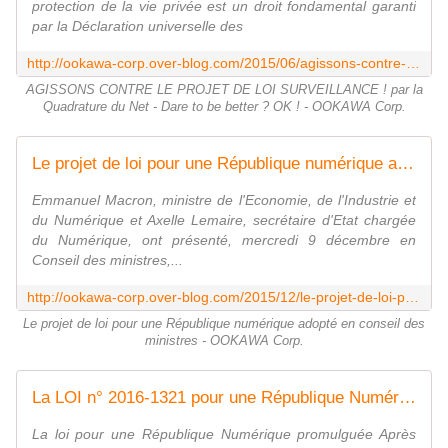
protection de la vie privée est un droit fondamental garanti
par la Déclaration universelle des
http://ookawa-corp.over-blog.com/2015/06/agissons-contre-le-projet-de-loi-surveillance-par-la-quadrature-du-net-dare-to-be-better-ok.html
AGISSONS CONTRE LE PROJET DE LOI SURVEILLANCE ! par la
Quadrature du Net - Dare to be better ? OK ! - OOKAWA Corp.
Le projet de loi pour une République numérique adopté en conseil des ministres - OOKAWA Corp.
Emmanuel Macron, ministre de l'Economie, de l'Industrie et
du Numérique et Axelle Lemaire, secrétaire d'Etat chargée
du Numérique, ont présenté, mercredi 9 décembre en
Conseil des ministres,...
http://ookawa-corp.over-blog.com/2015/12/le-projet-de-loi-pour-une-republique-numerique-adopte-en-conseil-des-ministres.html
Le projet de loi pour une République numérique adopté en conseil des
ministres - OOKAWA Corp.
La LOI n° 2016-1321 pour une République Numérique est promulguée ! - OOKAWA Corp.
La loi pour une République Numérique promulguée Après