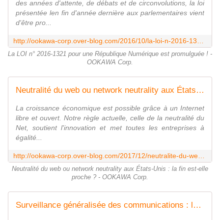
des années d'attente, de débats et de circonvolutions, la loi
présentée len fin d'année dernière aux parlementaires vient
d'être pro...
http://ookawa-corp.over-blog.com/2016/10/la-loi-n-2016-1321-pour-une-republique-numerique-est-promulguee.html
La LOI n° 2016-1321 pour une République Numérique est promulguée ! -
OOKAWA Corp.
Neutralité du web ou network neutrality aux États-Unis : la fin est-elle proche ? - OOKAWA Corp.
La croissance économique est possible grâce à un Internet
libre et ouvert. Notre règle actuelle, celle de la neutralité du
Net, soutient l'innovation et met toutes les entreprises à
égalité...
http://ookawa-corp.over-blog.com/2017/12/neutralite-du-web-ou-network-neutrality-aux-etats-unis-la-fin-est-elle-proche.html
Neutralité du web ou network neutrality aux États-Unis : la fin est-elle
proche ? - OOKAWA Corp.
Surveillance généralisée des communications : les USA à rebours de la France - OOKAWA Corp.