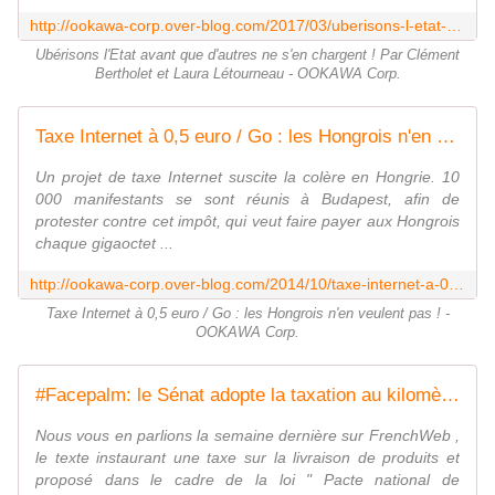
http://ookawa-corp.over-blog.com/2017/03/uberisons-l-etat-avant-que-d-autres-ne-s-en-chargent-par-clement-bertholet-et-laura-letourneau.html
Ubérisons l'Etat avant que d'autres ne s'en chargent ! Par Clément
Bertholet et Laura Létourneau - OOKAWA Corp.
Taxe Internet à 0,5 euro / Go : les Hongrois n'en veulent pas ! - OOKAWA Corp.
Un projet de taxe Internet suscite la colère en Hongrie. 10
000 manifestants se sont réunis à Budapest, afin de
protester contre cet impôt, qui veut faire payer aux Hongrois
chaque gigaoctet ...
http://ookawa-corp.over-blog.com/2014/10/taxe-internet-a-0-5-euro-go-les-hongrois-n-en-veulent-pas.html
Taxe Internet à 0,5 euro / Go : les Hongrois n'en veulent pas ! -
OOKAWA Corp.
#Facepalm: le Sénat adopte la taxation au kilomètre pour le e-commerce - OOKAWA Corp.
Nous vous en parlions la semaine dernière sur FrenchWeb ,
le texte instaurant une taxe sur la livraison de produits et
proposé dans le cadre de la loi " Pacte national de