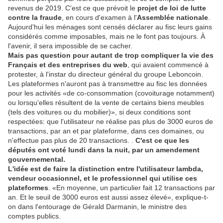
revenus de 2019. C'est ce que prévoit le
projet de loi de lutte
contre la fraude
, en cours d'examen à l'
Assemblée nationale
.
Aujourd'hui les ménages sont censés déclarer au fisc leurs gains
considérés comme imposables, mais ne le font pas toujours. À
l'avenir, il sera impossible de se cacher.
Mais pas question pour autant de trop compliquer la vie des
Français et des entreprises du web
, qui avaient commencé à
protester, à l'instar du directeur général du groupe Leboncoin.
Les plateformes n'auront pas à transmettre au fisc les données
pour les activités «de co-consommation (covoiturage notamment)
ou lorsqu'elles résultent de la vente de certains biens meubles
(tels des voitures ou du mobilier)», si deux conditions sont
respectées: que l'utilisateur ne réalise pas plus de 3000 euros de
transactions, par an et par plateforme, dans ces domaines, ou
n'effectue pas plus de 20 transactions. .
C'est ce que les
députés ont voté lundi dans la nuit, par un amendement
gouvernemental.
L'idée est de faire la distinction entre l'utilisateur lambda,
vendeur occasionnel, et le professionnel qui utilise ces
plateformes
. «En moyenne, un particulier fait 12 transactions par
an. Et le seuil de 3000 euros est aussi assez élevé», explique-t-
on dans l'entourage de Gérald Darmanin, le ministre des
comptes publics.