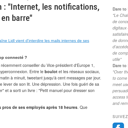
 "Internet, les notifications,
Dare to 
"Le Chal
 en barre"
de conc
digitaux
satisfai
de donne
îne Lidl vient d'interdire les mails internes de ses
d'accéde
de comp
rop connecté ?
utile"
u récemment conseiller du Vice-président d'Europe 1,
Dare to 
yperconnexion. Entre le
boulot
et les réseaux sociaux,
"Over th
u matin à minuit, tweetant jusqu'à cent messages par jour.
to come 
se lever de son lit. Une dépression. Une fois guéri de sa
meet use
r" et a sorti un livre : "Petit manuel pour dresser son
persuade
access 
and reme
ls pros de ses employés après 18 heures
. Que
SUIVEZ