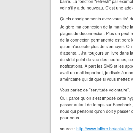
barre. La fonction "refresh" par exempl
voir s'il y a du nouveau. C'est une addic
Quels enseignements avez-vous tiré d
Je gère ma connexion de la manière l
plages de déconnexion. Plus on peut re
de la connexion permanente est bon: le 
qu'on n'accepte plus de s'ennuyer. On 
d'attente... J'ai toujours un livre dans 
du strict point de vue des neurones, ce
notifications. A part les SMS et les appe
avait un mail important, je disais à mo
américaine qui dit que si vous mettez v
Vous parlez de "servitude volontaire".
Oui, parce qu'on s'est imposé cette h
passer autant de temps sur Facebook, 
nous qui pensons qu'on doit y passer 
pour nous.
source :
http://www.lalibre.be/actu/in