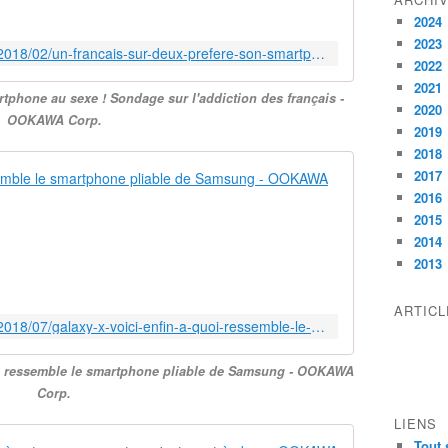
s
q
2024
u
2023
http://ookawa-corp.over-blog.com/2018/02/un-francais-sur-deux-prefere-son-smartphone-au-sexe-sondage-sur-l-addiction-des-francais.html
e
2022
f
2021
tphone au sexe ! Sondage sur l'addiction des français -
o
2020
OOKAWA Corp.
n
2019
t
2018
d
Galaxy X : v
2017
o
2016
n
L
2015
c
e
t
2014
G
o
2013
a
u
l
s
ARTIC
a
c
http://ookawa-corp.over-blog.com/2018/07/galaxy-x-voici-enfin-a-quoi-ressemble-le-smartphone-pliable-de-samsung.html
x
e
y
s
uoi ressemble le smartphone pliable de Samsung - OOKAWA
X
i
Corp.
,
n
l
t
LIENS
e
e
Tout 