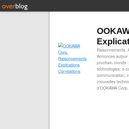
OOKAWA
Explica
Raisonnements, A
Annonces autour d
prochain monde : 
technologies, e-co
communication, vi
(nouvelles technol
d'OOKAWA Corp.