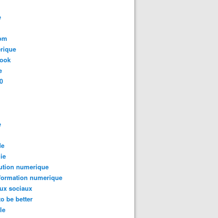
e
com
rique
book
e
0
e
de
ie
ution numerique
formation numerique
ux sociaux
to be better
le