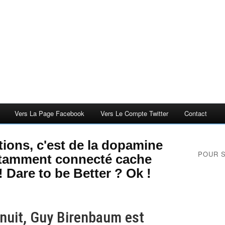
Vers La Page Facebook
Vers Le Compte Twitter
Contact
ations, c'est de la dopamine
POUR 
nstamment connecté cache
 Dare to be Better ? Ok !
nuit, Guy Birenbaum est