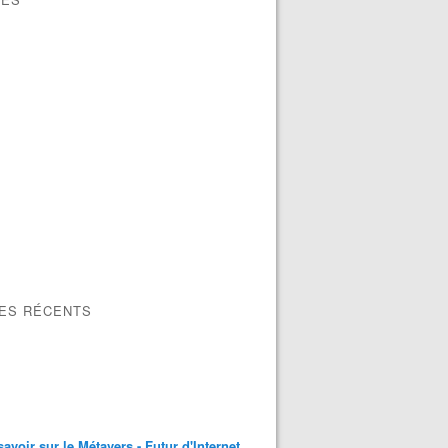
oici enfin à quoi ressemble le smartphone pliable de Sams
LES RÉCENTS
savoir sur le Métavers - Futur d'Internet