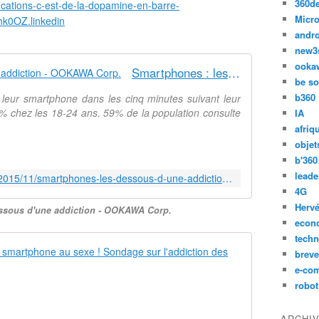
360d
ications-c-est-de-la-dopamine-en-barre-
Micro
k0OZ.linkedin
andr
new3
ooka
Smartphones : les dessous d'une addiction - OOKAWA Corp.
be so
b360
 leur smartphone dans les cinq minutes suivant leur
35% chez les 18-24 ans. 59% de la population consulte
IA
afriq
objet
b'360
leade
http://ookawa-corp.over-blog.com/2015/11/smartphones-les-dessous-d-une-addiction.html
4G
Hervé
essous d'une addiction - OOKAWA Corp.
econ
techn
Un Français 
breve
e-co
M
robot
a
i
ARCHI