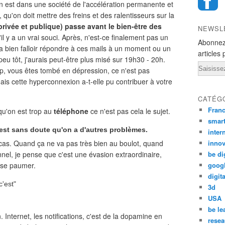
n est dans une société de l'accélération permanente et
, qu'on doit mettre des freins et des ralentisseurs sur la
(privée et publique) passe avant le bien-être des
NEWSL
il y a un vrai souci. Après, n'est-ce finalement pas un
Abonnez
a bien falloir répondre à ces mails à un moment ou un
articles 
peu tôt, j'aurais peut-être plus misé sur 19h30 - 20h.
Email
up, vous êtes tombé en dépression, ce n'est pas
is cette hyperconnexion a-t-elle pu contribuer à votre
CATÉG
Fran
qu'on est trop au
téléphone
ce n'est pas cela le sujet.
smar
est sans doute qu'on a d'autres problèmes.
inter
 cas. Quand ça ne va pas très bien au boulot, quand
innov
el, je pense que c'est une évasion extraordinaire,
be di
r se paumer.
goog
digita
c'est"
3d
USA
be le
n. Internet, les notifications, c'est de la dopamine en
resea