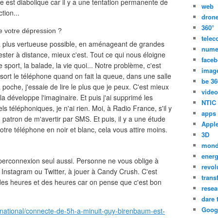
e est diabolique car il y a une tentation permanente de
web
tion...
dron
360°
e votre dépression ?
tele
a plus vertueuse possible, en aménageant de grandes
nume
ster à distance, mieux c'est. Tout ce qui nous éloigne
face
sport, la balade, la vie quoi... Notre problème, c'est
imag
sort le téléphone quand on fait la queue, dans une salle
be 36
la poche, j'essaie de lire le plus que je peux. C'est mieux
video
la développe l'imaginaire. Et puis j'ai supprimé les
NTIC
ls téléphoniques, je n'ai rien. Moi, à Radio France, s'il y
apps
n patron de m'avertir par SMS. Et puis, il y a une étude
Appl
otre téléphone en noir et blanc, cela vous attire moins.
3D
mon
energ
yperconnexion seul aussi. Personne ne vous oblige à
revol
Instagram ou Twitter, à jouer à Candy Crush. C'est
trans
des heures et des heures car on pense que c'est bon
resea
dare 
Goog
ternational/connecte-de-5h-a-minuit-guy-birenbaum-est-