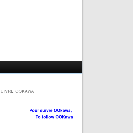
SUIVRE OOKAWA
Pour suivre OOkawa,
To follow OOKawa