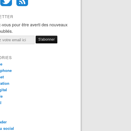
ETTER
-vous pour être averti des nouveaux
publiés.
ORIES
ce
tphone
net
ation
gital
le
l
ader
u social