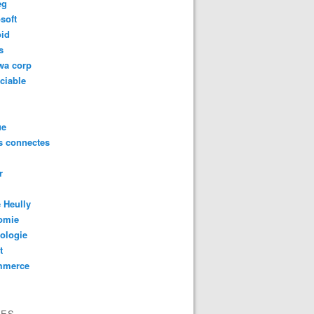
eg
soft
oid
s
wa corp
ciable
ue
s connectes
r
 Heully
omie
ologie
sur deux préfère son smartphone au sexe ! Sondage sur l'ad
t
mmerce
VES