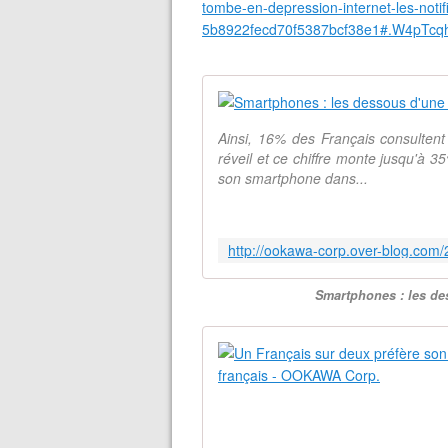
tombe-en-depression-internet-les-notif
5b8922fecd70f5387bcf38e1#.W4pTcqh
Ainsi, 16% des Français consultent
réveil et ce chiffre monte jusqu'à 
son smartphone dans...
Smartphones : les d