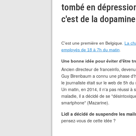
tombé en dépression :
c'est de la dopamine
C'est une première en Belgique.
L
a cha
employés de 18 à 7h du matin
.
Une bonne idée pour éviter d'être t
Ancien directeur de franceinfo, deven
Guy Birenbaum a connu une phase d'h
le journaliste était sur le web de 5h d
Un matin, en 2014, il n'a pas réussi à 
maladie, il a décidé de se "désintoxique
smartphone" (Mazarine).
Lidl a décidé de suspendre les mai
pensez-vous de cette idée ?