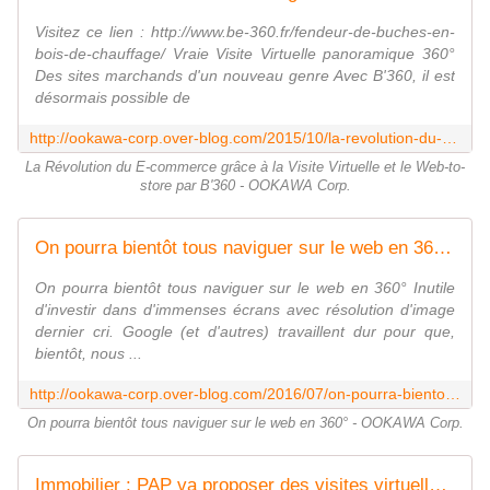
Visitez ce lien : http://www.be-360.fr/fendeur-de-buches-en-
bois-de-chauffage/ Vraie Visite Virtuelle panoramique 360°
Des sites marchands d'un nouveau genre Avec B'360, il est
désormais possible de
http://ookawa-corp.over-blog.com/2015/10/la-revolution-du-e-commerce-grace-a-la-visite-virtuelle-et-le-web-to-store-par-b-360.html
La Révolution du E-commerce grâce à la Visite Virtuelle et le Web-to-
store par B'360 - OOKAWA Corp.
On pourra bientôt tous naviguer sur le web en 360° - OOKAWA Corp.
On pourra bientôt tous naviguer sur le web en 360° Inutile
d'investir dans d'immenses écrans avec résolution d'image
dernier cri. Google (et d'autres) travaillent dur pour que,
bientôt, nous ...
http://ookawa-corp.over-blog.com/2016/07/on-pourra-bientot-tous-naviguer-sur-le-web-en-360.html
On pourra bientôt tous naviguer sur le web en 360° - OOKAWA Corp.
Immobilier : PAP va proposer des visites virtuelles "d'ici à la fin de l'année 2018" - OOKAWA Corp.