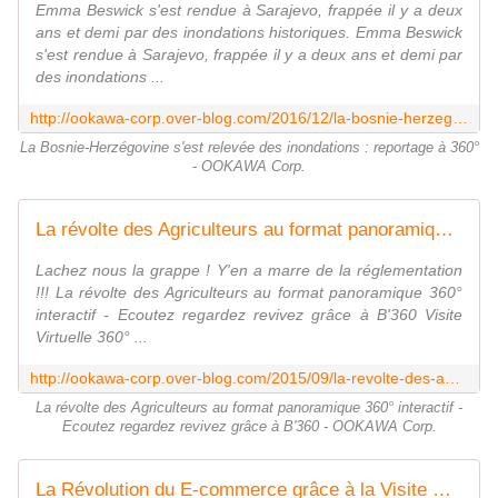
Emma Beswick s'est rendue à Sarajevo, frappée il y a deux
ans et demi par des inondations historiques. Emma Beswick
s'est rendue à Sarajevo, frappée il y a deux ans et demi par
des inondations ...
http://ookawa-corp.over-blog.com/2016/12/la-bosnie-herzegovine-s-est-relevee-des-inondations-reportage-a-360.html
La Bosnie-Herzégovine s'est relevée des inondations : reportage à 360°
- OOKAWA Corp.
La révolte des Agriculteurs au format panoramique 360° interactif - Ecoutez regardez revivez grâce à B'360 - OOKAWA Corp.
Lachez nous la grappe ! Y'en a marre de la réglementation
!!! La révolte des Agriculteurs au format panoramique 360°
interactif - Ecoutez regardez revivez grâce à B'360 Visite
Virtuelle 360° ...
http://ookawa-corp.over-blog.com/2015/09/la-revolte-des-agriculteurs-au-format-panoramique-360-interactif-ecoutez-regardez-revivez-grace-a-b-360.html
La révolte des Agriculteurs au format panoramique 360° interactif -
Ecoutez regardez revivez grâce à B'360 - OOKAWA Corp.
La Révolution du E-commerce grâce à la Visite Virtuelle et le Web-to-store par B'360 - OOKAWA Corp.