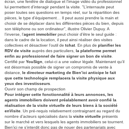
écran, une fenêtre de dialogue et l’image vidéo du professionnel
lui permettent d’interagir pendant la visite. "L’internaute peut
poser toutes ses questions en temps réel, sur la répartition des
pièces, le type d’équipement… Il peut aussi prendre la main et
choisir de se déplacer dans les différentes pièces du bien, depuis
son téléphone ou son ordinateur", illustre Olivier Dupuy. A
l’inverse, l’
agent immobilier
peut choisir d’être le seul guide :
dans le cadre de la location, il peut ainsi réaliser des visites
collectives et désactiver l’outil de
tchat
. En plus de
planifier les
RDV de visite
auprès des particuliers,
la plateforme permet
enfin au professionnel de faire signer un bon de visite
.
Certifié par
YouSign
, celui-ci a une valeur légale. Maintenant qu’il
est désormais possible de signer un compromis de vente à
distance,
le directeur marketing de Bien’ici anticipe le fait
que cette technologie remplacera la visite physique aux
yeux des investisseurs
.
Ouvrir son champ de prospection
Pour intégrer cette fonctionnalité à leurs annonces, les
agents immobiliers doivent préalablement avoir confié la
réalisation de la visite virtuelle de leurs biens à la société
enVisite
. Un pré-requis relativement contraignant au regard du
nombre d’acteurs spécialisés dans la
visite virtuelle
présents
sur le marché et vers lesquels les agents immobiliers se tournent.
Bien’ici ne s’interdit donc pas de nouer des partenariats avec