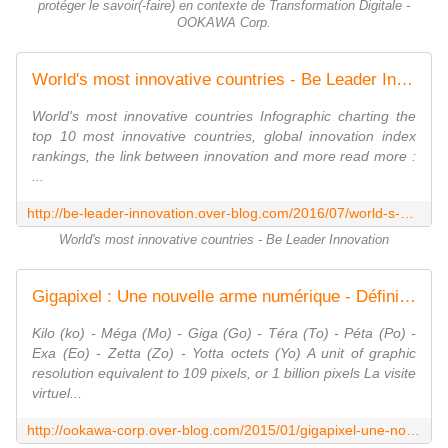
protéger le savoir(-faire) en contexte de Transformation Digitale -
OOKAWA Corp.
World's most innovative countries - Be Leader Innovation
World's most innovative countries Infographic charting the
top 10 most innovative countries, global innovation index
rankings, the link between innovation and more read more :
...
http://be-leader-innovation.over-blog.com/2016/07/world-s-most-innovative-countries.html
World's most innovative countries - Be Leader Innovation
Gigapixel : Une nouvelle arme numérique - Définition - OOKAWA Corp.
Kilo (ko) - Méga (Mo) - Giga (Go) - Téra (To) - Péta (Po) -
Exa (Eo) - Zetta (Zo) - Yotta octets (Yo) A unit of graphic
resolution equivalent to 109 pixels, or 1 billion pixels La visite
virtuel...
http://ookawa-corp.over-blog.com/2015/01/gigapixel-une-nouvelle-arme-numerique-definition.html