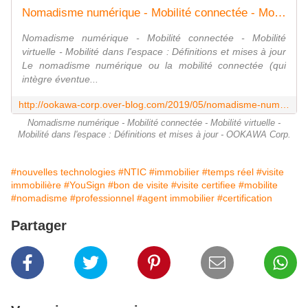
Nomadisme numérique - Mobilité connectée - Mobilité virtuelle - Mobilité dans l'espace : Définitions et mises à jour - OOKAWA Corp.
Nomadisme numérique - Mobilité connectée - Mobilité
virtuelle - Mobilité dans l'espace : Définitions et mises à jour
Le nomadisme numérique ou la mobilité connectée (qui
intègre éventue...
http://ookawa-corp.over-blog.com/2019/05/nomadisme-numerique-mobilite-connectee-mobilite-virtuelle-mobilite-dans-l-espace-definitions-et-mises-a-jour.html
Nomadisme numérique - Mobilité connectée - Mobilité virtuelle -
Mobilité dans l'espace : Définitions et mises à jour - OOKAWA Corp.
#nouvelles technologies
#NTIC
#immobilier
#temps réel
#visite
immobilière
#YouSign
#bon de visite
#visite certifiee
#mobilite
#nomadisme
#professionnel
#agent immobilier
#certification
Partager