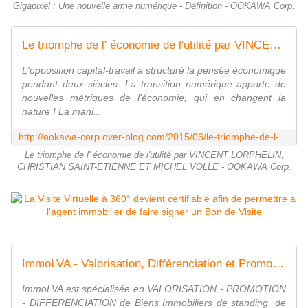
Gigapixel : Une nouvelle arme numérique - Définition - OOKAWA Corp.
Le triomphe de l' économie de l'utilité par VINCENT LORPHELIN, CHRISTIAN SAINT-ETIENNE ET MICHEL VOLLE - OOKAWA Corp.
L'opposition capital-travail a structuré la pensée économique
pendant deux siècles. La transition numérique apporte de
nouvelles métriques de l'économie, qui en changent la
nature ! La mani...
http://ookawa-corp.over-blog.com/2015/06/le-triomphe-de-l-economie-de-l-utilite-par-vincent-lorphelin-christian-saint-etienne-et-michel-volle.html
Le triomphe de l' économie de l'utilité par VINCENT LORPHELIN,
CHRISTIAN SAINT-ETIENNE ET MICHEL VOLLE - OOKAWA Corp.
ImmoLVA - Valorisation, Différenciation et Promotion de Bien Immobilier by New3S
ImmoLVA est spécialisée en VALORISATION - PROMOTION
- DIFFERENCIATION de Biens Immobiliers de standing, de