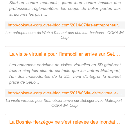
Start-up contre monopole, jeune loup contre bastion des
professions réglementées, les coups de bélier portés aux
structures les plus ...
http://ookawa-corp.over-blog.com/2014/07/les-entrepreneurs-du-web-a-l-assaut-des-derniers-bastions.html
Les entrepreneurs du Web à l'assaut des derniers bastions - OOKAWA
Corp.
La visite virtuelle pour l'immobilier arrive sur SeLoger avec Matterport - OOKAWA Corp.
Les annonces enrichies de visites virtuelles en 3D génèrent
trois à cinq fois plus de contacts que les autres Matterport,
l'un des mastodontes de la 3D, vient d'intégrer la market
place de SeLo...
http://ookawa-corp.over-blog.com/2018/06/la-visite-virtuelle-pour-l-immobilier-arrive-sur-seloger-avec-matterport.html
La visite virtuelle pour l'immobilier arrive sur SeLoger avec Matterport -
OOKAWA Corp.
La Bosnie-Herzégovine s'est relevée des inondations : reportage à 360° - OOKAWA Corp.