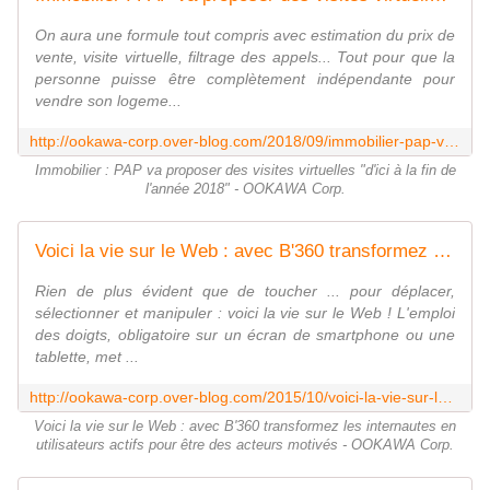
On aura une formule tout compris avec estimation du prix de
vente, visite virtuelle, filtrage des appels... Tout pour que la
personne puisse être complètement indépendante pour
vendre son logeme...
http://ookawa-corp.over-blog.com/2018/09/immobilier-pap-va-proposer-des-visites-virtuelles-d-ici-a-la-fin-de-l-annee-2018.html
Immobilier : PAP va proposer des visites virtuelles "d'ici à la fin de
l'année 2018" - OOKAWA Corp.
Voici la vie sur le Web : avec B'360 transformez les internautes en utilisateurs actifs pour être des acteurs motivés - OOKAWA Corp.
Rien de plus évident que de toucher ... pour déplacer,
sélectionner et manipuler : voici la vie sur le Web ! L'emploi
des doigts, obligatoire sur un écran de smartphone ou une
tablette, met ...
http://ookawa-corp.over-blog.com/2015/10/voici-la-vie-sur-le-web-avec-b-360-transformez-les-internautes-en-utilisateurs-actifs-pour-etre-des-acteurs-motives.html
Voici la vie sur le Web : avec B'360 transformez les internautes en
utilisateurs actifs pour être des acteurs motivés - OOKAWA Corp.