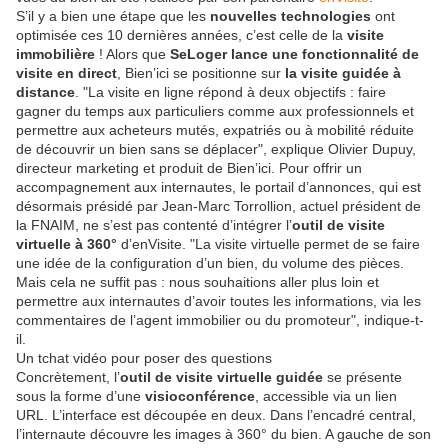
S’il y a bien une étape que les
nouvelles technologies
ont
optimisée ces 10 dernières années, c’est celle de la
visite
immobilière
! Alors que
SeLoger lance une fonctionnalité de
visite en direct
, Bien’ici se positionne sur
la visite guidée à
distance
. "La visite en ligne répond à deux objectifs : faire
gagner du temps aux particuliers comme aux professionnels et
permettre aux acheteurs mutés, expatriés ou à mobilité réduite
de découvrir un bien sans se déplacer", explique Olivier Dupuy,
directeur marketing et produit de Bien’ici. Pour offrir un
accompagnement aux internautes, le portail d’annonces, qui est
désormais présidé par Jean-Marc Torrollion, actuel président de
la FNAIM, ne s’est pas contenté d’intégrer l’
outil de visite
virtuelle à 360°
d’enVisite. "La visite virtuelle permet de se faire
une idée de la configuration d’un bien, du volume des pièces.
Mais cela ne suffit pas : nous souhaitions aller plus loin et
permettre aux internautes d’avoir toutes les informations, via les
commentaires de l’agent immobilier ou du promoteur", indique-t-
il.
Un tchat vidéo pour poser des questions
Concrètement, l’
outil de visite virtuelle guidée
se présente
sous la forme d’une
visioconférence
, accessible via un lien
URL. L’interface est découpée en deux. Dans l’encadré central,
l’internaute découvre les images à 360° du bien. A gauche de son