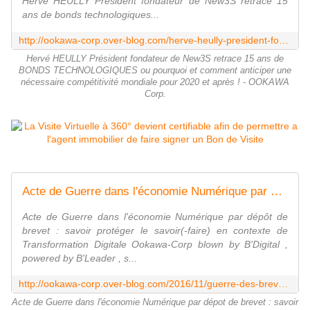
Hervé HEULLY Président fondateur de New3S retrace 15
ans de bonds technologiques...
http://ookawa-corp.over-blog.com/herve-heully-president-fondateur-new3s-retrace-15-ans-de-bons-technologiques-ou-poirquoi-et-comment-anticiper-une-necessaire-competitivite-m
Hervé HEULLY Président fondateur de New3S retrace 15 ans de
BONDS TECHNOLOGIQUES ou pourquoi et comment anticiper une
nécessaire compétitivité mondiale pour 2020 et après ! - OOKAWA
Corp.
Acte de Guerre dans l'économie Numérique par dépot de brevet : savoir protéger le savoir(-faire) en contexte de Transformation Digitale - OOKAWA Corp.
Acte de Guerre dans l'économie Numérique par dépôt de
brevet : savoir protéger le savoir(-faire) en contexte de
Transformation Digitale Ookawa-Corp blown by B'Digital ,
powered by B'Leader , s...
http://ookawa-corp.over-blog.com/2016/11/guerre-des-brevets-dans-l-economie-numerique-savoir-proteger-le-savoir-faire.html
Acte de Guerre dans l'économie Numérique par dépot de brevet : savoir