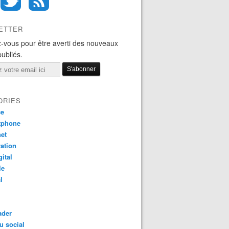
ETTER
-vous pour être averti des nouveaux
publiés.
ORIES
ce
tphone
net
ation
gital
le
l
ader
u social