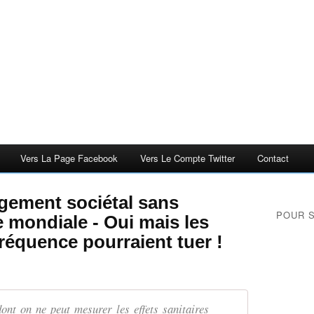
Vers La Page Facebook
Vers Le Compte Twitter
Contact
gement sociétal sans
POUR 
e mondiale - Oui mais les
réquence pourraient tuer !
ont on ne peut mesurer les effets sanitaires