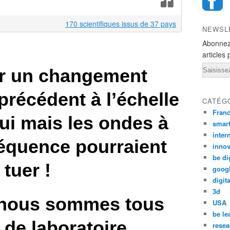
170 scientifiques issus de 37 pays
NEWSL
Abonnez
articles 
Email
r un changement
précédent à l’échelle
CATÉG
Fran
ui mais les ondes à
smar
inter
réquence pourraient
innov
be di
tuer !
goog
digita
3d
 nous sommes tous
USA
be le
 de laboratoire
resea