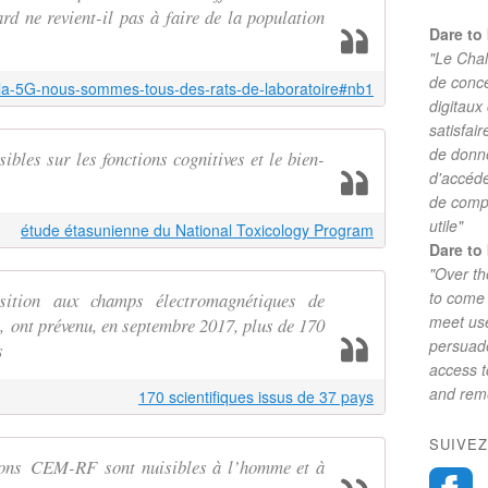
rd ne revient-il pas à faire de la population
Dare to 
"Le Chal
de conc
c-la-5G-nous-sommes-tous-des-rats-de-laboratoire#nb1
digitaux
satisfai
de donne
ibles sur les fonctions cognitives et le bien-
d'accéde
de comp
utile"
étude étasunienne du National Toxicology Program
Dare to 
"Over th
to come 
ition aux champs électromagnétiques de
meet use
ont prévenu, en septembre 2017, plus de 170
persuade
s
access 
and reme
170 scientifiques issus de 37 pays
SUIVEZ
sions CEM-RF sont nuisibles à l’homme et à