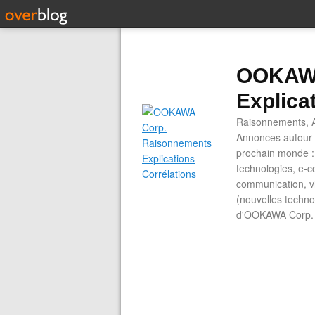
OOKAWA
Explica
Raisonnements, A
Annonces autour d
prochain monde : 
technologies, e-co
communication, vi
(nouvelles technol
d'OOKAWA Corp.