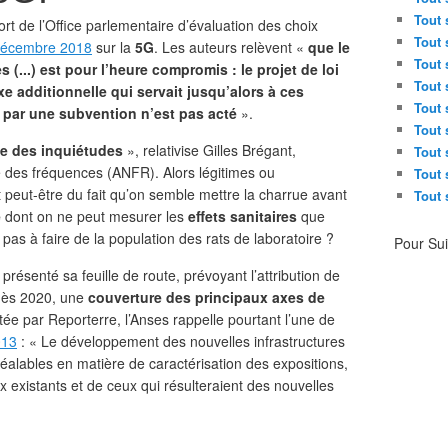
Tout 
ort de l’Office parlementaire d’évaluation des choix
Tout 
décembre 2018
sur la
5G
. Les auteurs relèvent «
que le
Tout 
...) est pour l’heure compromis : le projet de loi
Tout 
e additionnelle qui servait jusqu’alors à ces
Tout 
par une subvention n’est pas acté
».
Tout 
te des inquiétudes
», relativise Gilles Brégant,
Tout 
e des fréquences (ANFR). Alors légitimes ou
Tout 
 peut-être du fait qu’on semble mettre la charrue avant
Tout 
e
dont on ne peut mesurer les
effets sanitaires
que
 pas à faire de la population des rats de laboratoire ?
Pour Su
présenté sa feuille de route, prévoyant l’attribution de
dès 2020, une
couverture des principaux axes de
tée par Reporterre, l’Anses rappelle pourtant l’une de
013
: « Le développement des nouvelles infrastructures
préalables en matière de caractérisation des expositions,
existants et de ceux qui résulteraient des nouvelles