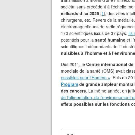
transmission à moins d’une millisecond
sociétal sans précédent à l’échelle mon
milliards d’ici 2025
[
1
], des villes in
chirurgiens, etc. Revers de la médaill
électromagnétiques de radiofréquence
170 scientifiques issus de 37 pays.
Ils
potentiels pour la
santé humaine
et
l
scientifiques indépendants de l’industrie
nuisibles à l’homme et à l’environn
Dès 2011, le
Centre international de 
mondiale de la santé (OMS) avait cla
possibles pour l’Homme »
. Puis en 20
Program
de grande ampleur montrai
des cancers
. La même année, en juill
de l’alimentation, de l’environnement e
effets possibles sur les fonctions c