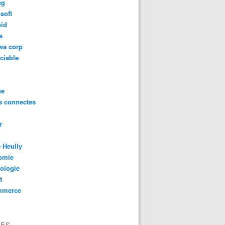
eg
soft
oid
s
wa corp
ciable
ue
s connectes
r
 Heully
omie
ologie
t
mmerce
VES