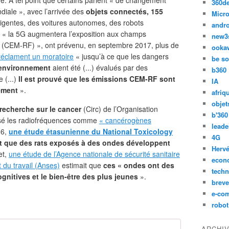
e. À tel point que certains parlent « de changement
360d
diale », avec l’arrivée des
objets connectés, 155
Micro
telligentes, des voitures autonomes, des robots
andr
e, « la 5G augmentera l’exposition aux champs
new3
 (CEM-RF) », ont prévenu, en septembre 2017, plus de
ooka
 réclament un moratoire
« jusqu’à ce que les dangers
be so
’environnement
aient été (...) évalués par des
b360
 (...)
Il est prouvé que les émissions CEM-RF sont
IA
ement
».
afriq
objet
recherche sur le cancer
(Circ) de l’Organisation
b'360
ssé les radiofréquences comme
« cancérogènes
leade
16,
une étude étasunienne du National Toxicology
4G
t que des rats exposés à des ondes développent
Hervé
et,
une étude de l’Agence nationale de sécurité sanitaire
econ
t du travail (Anses)
estimait que
ces « ondes ont des
techn
ognitives et le bien-être des plus jeunes
».
breve
e-co
robot
ARCHI