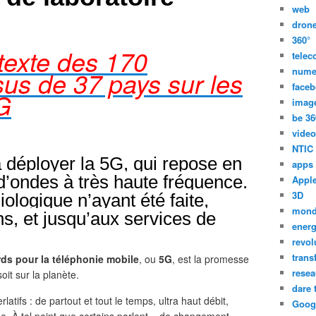
web
dron
360°
texte des 170
tele
nume
ssus de 37 pays sur les
face
G
imag
be 36
video
NTIC
 déployer la 5G, qui repose en
apps
n d’ondes à très haute fréquence.
Appl
3D
logique n’ayant été faite,
mon
ns, et jusqu’aux services de
energ
revol
trans
ds pour la téléphonie mobile
, ou
5G
, est la promesse
resea
oit sur la planète.
dare 
rlatifs : de partout et tout le temps, ultra haut débit,
Goog