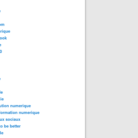
e
com
rique
book
e
0
e
de
ie
ution numerique
formation numerique
ux sociaux
to be better
le