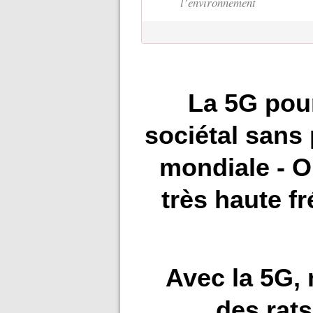
l’environnement
La 5G pou
sociétal sans 
mondiale - O
très haute f
Avec la 5G,
des rats