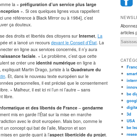
omme la «
préfiguration d’un service plus large
onception
». Si ces quelques lignes vous rappellent
NEWSL
ici une référence à Black Mirror ou à 1984], c’est
ouver ça douteux.
Abonnez
articles 
nse des droits et libertés des citoyens sur
Internet
,
La
Email
ompée et a lancé un recours
devant le Conseil d’État
. La
necter en ligne aux services concernés, il n’y aura
naissance faciale
. « Le problème, c’est que cette
CATÉG
eulent se créer une
identité numérique
en ligne à
Fran
, expliquait Martin Drago, juriste à la
Quadrature du
smar
tin
. Et, dans le nouveau texte européen sur le
inter
onnées personnelles, il est précisé que le consentement
innov
bre. » Malheur, il est ici ni l’un ni l’autre – sans
be di
t libre.
goog
digita
nformatique et des libertés de France
–
gendarme
3d
ement mis en garde l’État sur la mise en marche
USA
ntradiction avec le droit européen. Mais bon, comme le
be le
un concept qui bat de l’aile, Macron et son
resea
 mises en garde quant à l’
aspect liberticide du projet
.