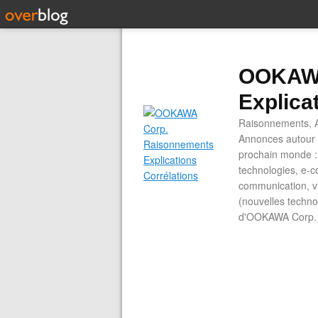
OOKAWA
Explica
Raisonnements, A
Annonces autour d
prochain monde : 
technologies, e-co
communication, vi
(nouvelles technol
d'OOKAWA Corp.