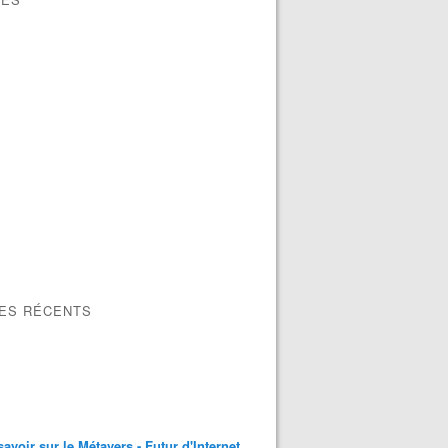
LES RÉCENTS
rejettent la combinaison reconnaissance faciale/vidéosurve
savoir sur le Métavers - Futur d'Internet