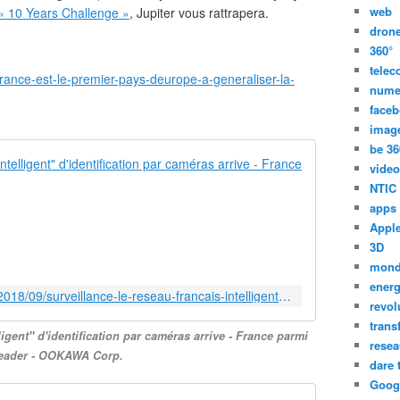
web
« 10 Years Challenge »
, Jupiter vous rattrapera.
dron
360°
tele
a-france-est-le-premier-pays-deurope-a-generaliser-la-
nume
face
imag
be 36
Surveillance 
video
NTIC
L
apps
e
Appl
p
3D
r
i
mon
n
energ
http://ookawa-corp.over-blog.com/2018/09/surveillance-le-reseau-francais-intelligent-d-identification-par-cameras-arrive-france-parmi-les-leader.html
c
revol
i
trans
lligent" d'identification par caméras arrive - France parmi
p
resea
leader - OOKAWA Corp.
e
dare 
d
Goog
'