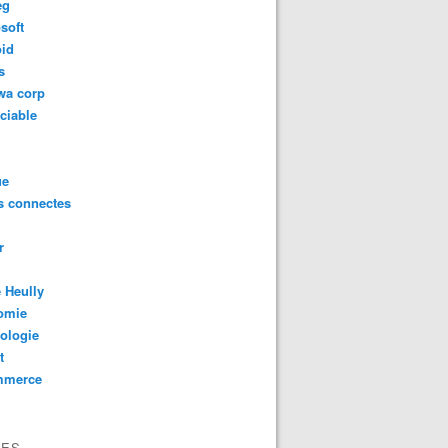
eg
intelligence artificielle capable de générer ses propres IA
soft
oid
s
wa corp
ciable
ue
s connectes
r
 Heully
omie
ologie
t
mmerce
VES