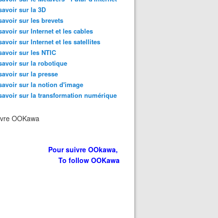
savoir sur la 3D
savoir sur les brevets
savoir sur Internet et les cables
savoir sur Internet et les satellites
savoir sur les NTIC
savoir sur la robotique
: le réseau français "intelligent" d'identification par camér
savoir sur la presse
savoir sur la notion d'image
savoir sur la transformation numérique
ivre OOKawa
Pour suivre OOkawa,
To follow OOKawa
 la nouvelle API de Google, il est possible de reconnaître 