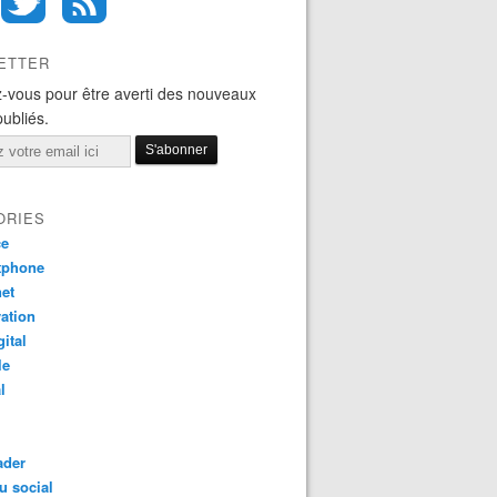
ETTER
-vous pour être averti des nouveaux
publiés.
ORIES
ce
tphone
net
ation
gital
le
l
ader
u social