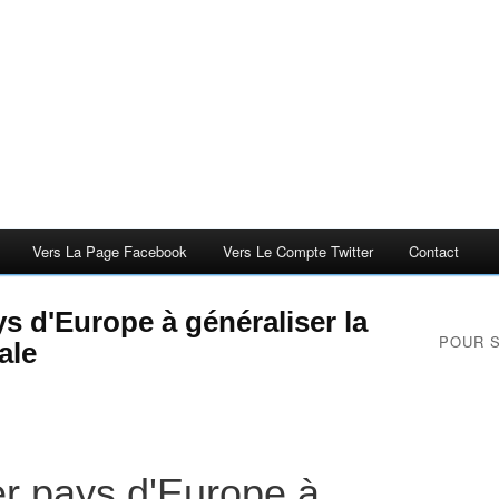
Vers La Page Facebook
Vers Le Compte Twitter
Contact
s d'Europe à généraliser la
POUR 
ale
er pays d'Europe à