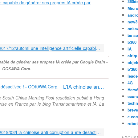
360d
AutoML, une 
i
Micro
n
G
andr
t
o
e
new3
o
l
ooka
g
l
be so
l
i
b360
e
g
http://ookawa-corp.over-blog.com/2017/12/automl-une-intelligence-artificielle-capable-de-generer-ses-propres-ia-creee-par-google-brain.html
IA
a
e
afriq
d
n
apable de générer ses propres IA créée par Google Brain -
objet
é
c
OOKAWA Corp.
v
b'360
e
e
leade
a
l
4G
r
L'IA chinoise anti-corruption a été désactivée ! - OOKAWA Corp.
o
t
Hervé
p
i
econ
le South China Morning Post (quotidien publié à Hong
p
f
techn
prise en France par le blog Transhumanisme et IA. La
é
i
breve
u
c
e-co
n
i
robot
e
e
i
http://ookawa-corp.over-blog.com/2019/03/l-ia-chinoise-anti-corruption-a-ete-desactivee.html
l
n
ARCHI