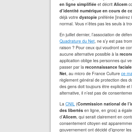
en ligne simplifiée
et décrit
Alicem
c
d’identité numérique en cours de c
déjà votre
dystopie
préférée [insérez 
normal. Vous n’êtes pas les seuls à tr
En juillet dernier, l’association de défe
Quadrature du Net
, ne s’y est pas tr
raison ? Pour ceux qui voudront se con
aucune alternative possible à la
recon
application oblige les personnes qui v
passer par la
reconnaissance faciale
Net
, au micro de France Culture
ce ma
règlement général de protection des d
des gens doit toujours être explicite et li
alternative, il n’est pas de consentemen
La
CNIL
(
Commission national de l’i
des libertés
en ligne, en gros) a égal
d’
Alicem
, qui serait clairement en co
consentement citoyen est apparemment 
gouvernement ont décidé d’ignorer les