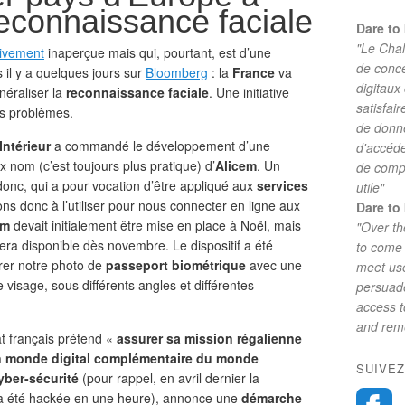
reconnaissance faciale
Dare to 
"Le Chal
tivement
inaperçue mais qui, pourtant, est d’une
de conc
il y a quelques jours sur
Bloomberg
: la
France
va
digitaux
éraliser la
reconnaissance faciale
. Une initiative
satisfai
s problèmes.
de donne
Intérieur
a commandé le développement d’une
d'accéde
x nom (c’est toujours plus pratique) d’
Alicem
. Un
de comp
donc, qui a pour vocation d’être appliqué aux
services
utile"
ns donc à l’utiliser pour nous connecter en ligne aux
Dare to 
em
devait initialement être mise en place à Noël, mais
"Over th
 sera disponible dès novembre. Le dispositif a été
to come 
er notre photo de
passeport biométrique
avec une
meet use
 visage, sous différents angles et différentes
persuade
access 
and reme
at français prétend «
assurer sa mission régalienne
 un monde digital complémentaire du monde
SUIVEZ
yber-sécurité
(pour rappel, en avril dernier la
a été hackée en une heure), annonce une
démarche