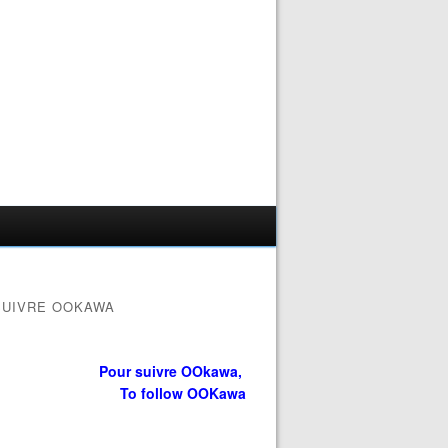
SUIVRE OOKAWA
Pour suivre OOkawa,
To follow OOKawa