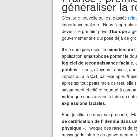
généraliser la 
C’est une nouvelle qui est passée
rela
importance majeure. Nous l’apprenions 
devenir le premier pays d’
Europe
à gén
gouvernementale qui pose déjà de gro
Il y a quelques mois, le
ministère de l’
application
smartphone
portant le dou
logiciel de reconnaissance faciale
, 
publics
– nous, citoyens français, auro
impôts ou à la
Caf
, par exemple.
Alic
après six tout petits mois de test, elle
savamment étudié et éduqué à compar
vidéo
que nous aurons à faire de notre
expressions faciales
.
Pour justifier ce nouveau procédé, l’Ét
de certification de l’identité dans
physique
», invoque des raisons de
c
messagerie interne du gouvernement 