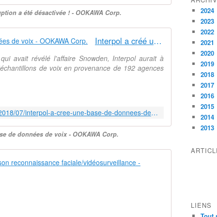
l
t
2024
e
ruption a été désactivée ! - OOKAWA Corp.
e
d
2023
l
'
2022
l
Interpol a créé une base de données de voix - OOKAWA Corp.
a
2021
i
n
2020
g
ui avait révélé l'affaire Snowden, Interpol aurait à
a
2019
e
'échantillons de voix en provenance de 192 agences
l
2018
n
y
c
2017
s
e
2016
e
a
2015
s
http://ookawa-corp.over-blog.com/2018/07/interpol-a-cree-une-base-de-donnees-de-voix.html
r
2014
d
t
e
2013
i
base de données de voix - OOKAWA Corp.
s
f
v
ARTIC
i
i
Les députés 
c
s
i
a
L
e
g
e
l
e
s
l
s
LIENS
d
e
à
Tout 