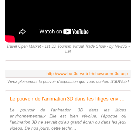
Travel Open Market - 1st 3D Tourism Virtual Trade Show - by New3S -
EN
http://www.be-3d-web.fr/showroom-3d.asp
Vivez pleinement le pouvoir d'exposition que vous confère B'3DWeb !
Le pouvoir de l'animation 3D dans les litiges environnementaux : simulation 3D, web 3D, image 3D, video 3D - OOKAWA Corp. Raisonnements Explications Corrélations
Le pouvoir de l'animation 3D dans les litiges
environnementaux Elle est bien révolue, l'époque où
l'animation 3D ne servait qu'au grand écran ou dans les jeux
vidéos. De nos jours, cette techn...