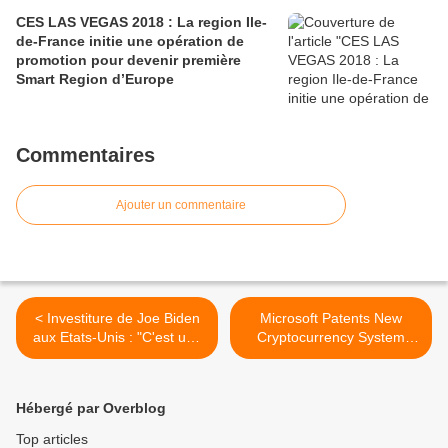
CES LAS VEGAS 2018 : La region Ile-
de-France initie une opération de
promotion pour devenir première
Smart Region d’Europe
Commentaires
Ajouter un commentaire
< Investiture de Joe Biden
Microsoft Patents New
aux Etats-Unis : "C'est une
Cryptocurrency System
cérémonie qui va être
Using Body Activity Data >
largement virtuelle" et avec
"beaucoup de symboles",
Hébergé par Overblog
selon un spécialiste
Top articles