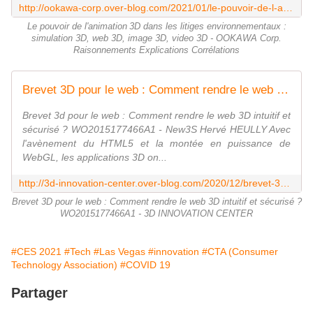
http://ookawa-corp.over-blog.com/2021/01/le-pouvoir-de-l-animation-3d-dans-les-litiges-environnementaux.html
Le pouvoir de l'animation 3D dans les litiges environnementaux :
simulation 3D, web 3D, image 3D, video 3D - OOKAWA Corp.
Raisonnements Explications Corrélations
Brevet 3D pour le web : Comment rendre le web 3D intuitif et sécurisé ? WO2015177466A1 - 3D INNOVATION CENTER
Brevet 3d pour le web : Comment rendre le web 3D intuitif et
sécurisé ? WO2015177466A1 - New3S Hervé HEULLY Avec
l'avènement du HTML5 et la montée en puissance de
WebGL, les applications 3D on...
http://3d-innovation-center.over-blog.com/2020/12/brevet-3d-pour-le-web-comment-rendre-le-web-3d-intuitif-et-securise-wo2015177466a1.html
Brevet 3D pour le web : Comment rendre le web 3D intuitif et sécurisé ?
WO2015177466A1 - 3D INNOVATION CENTER
#CES 2021
#Tech
#Las Vegas
#innovation
#CTA (Consumer
Technology Association)
#COVID 19
Partager