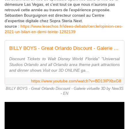
démesure Las Vegas, et c’est tout ce que nous n’aurons pas
retrouvé cette année au travers de l’expérience proposée.
Sébastien Bourguignon est directeur conseil au Centre
d'expertise digitale chez Sopra Steria Next.
source :
https://www.lesechos.fr/idees-debats/cercle/opinion-ces-
2021-un-bilan-en-demi-teinte-1282139
BILLY BOYS - Great Orlando Discount - Galerie virtuelle 3D by New3S - EN
Discount Tickets to Walt Disney World Florida" "Universal
Studios Orlando and all Orlando area theme park attractions
and dinner shows.Visit our 3D ONLINE ga...
https://www.youtube.com/watch?v=BD13IPXbxG8
BILLY BOYS - Great Orlando Discount - Galerie virtuelle 3D by New3S
- EN