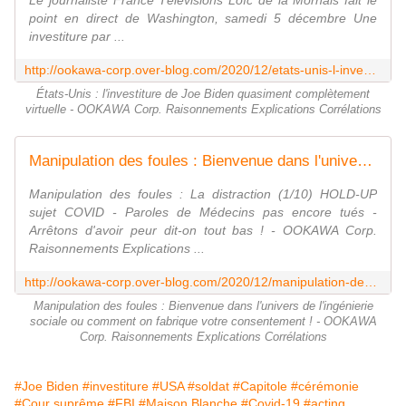
Le journaliste France Télévisions Loïc de la Mornais fait le
point en direct de Washington, samedi 5 décembre Une
investiture par ...
http://ookawa-corp.over-blog.com/2020/12/etats-unis-l-investiture-de-joe-biden-quasiment-completement-virtuelle.html
États-Unis : l'investiture de Joe Biden quasiment complètement
virtuelle - OOKAWA Corp. Raisonnements Explications Corrélations
Manipulation des foules : Bienvenue dans l'univers de l'ingénierie sociale ou comment on fabrique votre consentement ! - OOKAWA Corp. Raisonnements Explications Corrélations
Manipulation des foules : La distraction (1/10) HOLD-UP
sujet COVID - Paroles de Médecins pas encore tués -
Arrêtons d'avoir peur dit-on tout bas ! - OOKAWA Corp.
Raisonnements Explications ...
http://ookawa-corp.over-blog.com/2020/12/manipulation-des-foules-bienvenue-dans-l-univers-de-l-ingenierie-sociale-ou-comment-on-fabrique-votre-consentement.html
Manipulation des foules : Bienvenue dans l'univers de l'ingénierie
sociale ou comment on fabrique votre consentement ! - OOKAWA
Corp. Raisonnements Explications Corrélations
#Joe Biden
#investiture
#USA
#soldat
#Capitole
#cérémonie
#Cour suprême
#FBI
#Maison Blanche
#Covid-19
#acting