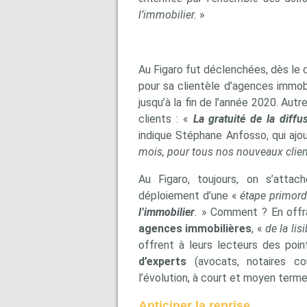
l’immobilier.
»
Au Figaro fut déclenchées, dès le
pour sa clientèle d’agences immob
jusqu’à la fin de l’année 2020. Aut
clients : «
La gratuité de la diff
indique Stéphane Anfosso, qui ajo
mois, pour tous nos nouveaux clie
Au Figaro, toujours, on s’atta
déploiement d’une «
étape primordi
l’immobilier
.
» Comment ? En offran
agences immobilières
, «
de la lisi
offrent à leurs lecteurs des poi
d’experts
(avocats, notaires co
l’évolution, à court et moyen terme
Anticiper la reprise