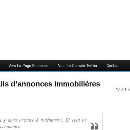
Vers La Page Facebook
Vers Le Compte Twitter
Contact
ails d’annonces immobilières
POUR 
il y aura urgence à redémarrer. Et cela ne
ans annonce