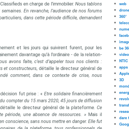
web
Classifieds en charge de l’immobilier.
Nous tablons
dron
ux semaines. En revanche, l’audience de nos forums
360°
articuliers, dans cette période difficile, demandent
tele
nume
face
imag
ment et les jours qui suivirent furent, pour les
be 36
video
inement davantage qu’à l’ordinaire - de la relation-
NTIC
s avons faite, c’est d’appeler tous nos clients :
apps
rs et constructeurs
, détaille le directeur général de
Appl
ndé comment, dans ce contexte de crise, nous
3D
mon
energ
 décision fut prise : «
Etre solidaire financièrement
revol
er du compter du 15 mars 2020, 45 jours de diffusion
trans
détaille le directeur général de la plateforme.
Ce
resea
tte période, une absence de ressources. »
Mais il
dare 
 en conscience, sans nous mettre en danger. Elle fut
Goog
onnaires de la plateforme, tous professionnels de