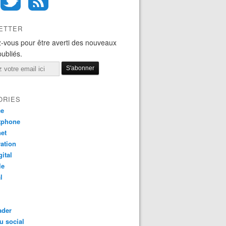
ETTER
-vous pour être averti des nouveaux
publiés.
ORIES
ce
tphone
net
ation
gital
le
l
ader
u social