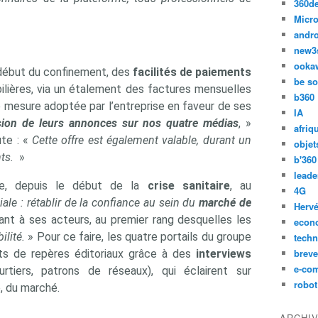
360d
Micro
andr
new3
ooka
 début du confinement, des
facilités de paiements
be so
ilières, via un étalement des factures mensuelles
b360
re mesure adoptée par l’entreprise en faveur de ses
IA
usion de leurs annonces sur nos quatre médias
, »
afriq
ute : «
Cette offre est également valable, durant un
objet
nts.
»
b'360
leade
che, depuis le début de la
crise sanitaire
, au
4G
ale : rétablir de la confiance au sein du
marché de
Hervé
t à ses acteurs, au premier rang desquelles les
econ
bilité.
» Pour ce faire, les quatre portails du groupe
techn
breve
nts de repères éditoriaux grâce à des
interviews
e-co
urtiers, patrons de réseaux), qui éclairent sur
robot
, du marché.
ARCHI