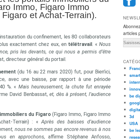
aro Immo, Figaro Immo
 Figaro et Achat-Terrain).
NEWSL
Abonnez
articles 
’instauration du confinement, les 80 collaborateurs
Email
Ou plus exactement chez eux, en
télétravail
. «
Nous
ance, pris les devants, ce qui nous a permis d’être
, directeur général du portail.
CATÉG
Fran
nement
(du 16 au 22 mars 2020) fut, pour Bien’ici,
smar
ience, avec une baisse, par rapport à une période
inter
 40 %. «
Mais heureusement, la chute fut enrayée
innov
firme David Benbassat,
et, dès à présent, l’audience
be di
goog
digita
 immobiliers du Figaro
(Figaro Immo, Figaro Immo
3d
chat-Terrain) : «
Après des baisses d’audience
USA
nement, nous ne sommes pas encore revenus à nos
be le
ous en approchons,
affirme Stéphane Anfosso,
resea