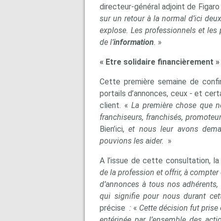
directeur-général adjoint de Figaro 
sur un retour à la normal d’ici de
explose. Les professionnels et les p
de l’
information
.
»
« Etre solidaire financièrement »
Cette première semaine de confine
portails d’annonces, ceux - et certa
client. «
La première chose que nou
franchiseurs, franchisés, promoteu
Bien’ici,
et nous leur avons dema
pouvions les aider.
»
A l’issue de cette consultation, la
de la profession et offrir, à compt
d’annonces à tous nos adhérents,
qui signifie pour nous durant ce
précise
:
«
Cette décision fut prise
entérinée par l’ensemble des acti