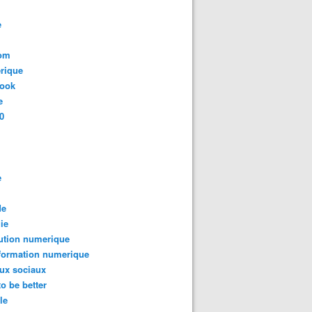
e
com
rique
book
e
0
e
de
ie
ution numerique
formation numerique
ux sociaux
to be better
le