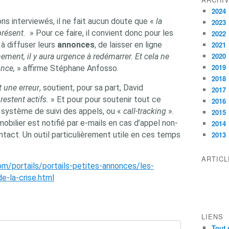
2024
ns interviewés, il ne fait aucun doute que «
la
2023
 présent.
» Pour ce faire, il convient donc pour les
2022
à diffuser leurs
annonces
, de laisser en ligne
2021
2020
nement, il y aura urgence à redémarrer. Et cela ne
2019
once,
» affirme Stéphane Anfosso.
2018
 une erreur
, soutient, pour sa part, David
2017
restent actifs.
» Et pour pour soutenir tout ce
2016
un système de suivi des appels, ou «
call-tracking
».
2015
mmobilier est notifié par e-mails en cas d’appel non-
2014
ontact. Un outil particulièrement utile en ces temps
2013
ARTIC
m/portails/portails-petites-annonces/les-
e-la-crise.html
LIENS
Tout 