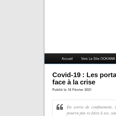
Accueil
Vers Le Site OOKAWA
Covid-19 : Les port
face à la crise
Publié le 18 Février 2021
En sortie de confinement, 
pourra pas se faire à sec, s