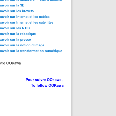
 la porte du digital - OOKAWA Corp. Raisonnements Explicat
savoir sur la 3D
savoir sur les brevets
savoir sur Internet et les cables
savoir sur Internet et les satellites
savoir sur les NTIC
savoir sur la robotique
savoir sur la presse
savoir sur la notion d'image
savoir sur la transformation numérique
ivre OOKawa
rtuelle pour l'immobilier arrive sur SeLoger avec Matterpor
Pour suivre OOkawa,
To follow OOKawa