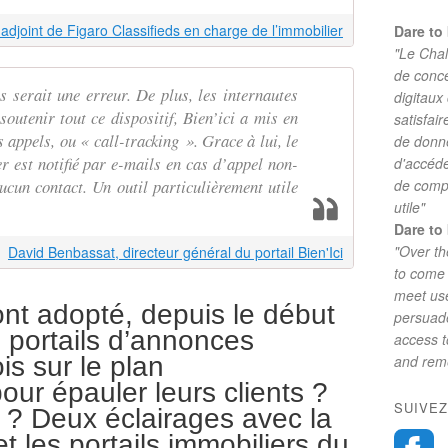
adjoint de Figaro Classifieds en charge de l’immobilier
Dare to 
"Le Chal
de conc
 serait une erreur. De plus, les internautes
digitaux
soutenir tout ce dispositif, Bien’ici a mis en
satisfai
 appels, ou « call-tracking ». Grace à lui, le
de donne
r est notifié par e-mails en cas d’appel non-
d'accéde
aucun contact. Un outil particulièrement utile
de comp
utile"
Dare to 
"Over th
David Benbassat, directeur général du portail Bien'Ici
to come 
meet use
ont adopté, depuis le début
persuade
 portails d’annonces
access 
is sur le plan
and reme
our épauler leurs clients ?
SUIVEZ
s ? Deux éclairages avec la
et les portails immobiliers du