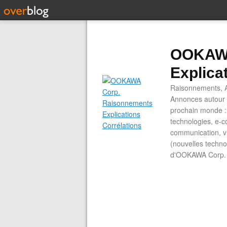
OOKAWA
Explica
Raisonnements, A
Annonces autour d
prochain monde : 
technologies, e-co
communication, vi
(nouvelles technol
d'OOKAWA Corp.