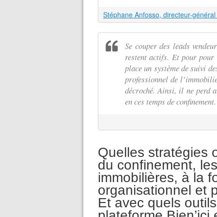
Stéphane Anfosso, directeur-général 
Se couper des leads vendeurs
restent actifs. Et pour pour 
place un système de suivi des
professionnel de l’immobilie
décroché. Ainsi, il ne perd 
en ces temps de confinement.
Quelles stratégies 
du confinement, les
immobilières, à la fo
organisationnel et p
Et avec quels outil
plateforme Bien’ici 