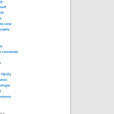
eg
soft
oid
s
wa corp
ciable
ue
s connectes
r
 Heully
omie
ologie
t
mmerce
VES