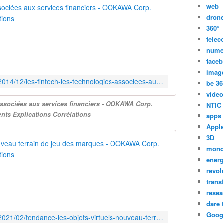
Les FinTech 
web
dron
L
360°
e
tele
s
nume
g
face
r
imag
a
http://ookawa-corp.over-blog.com/2014/12/les-fintech-les-technologies-associees-aux-services-financiers.html
be 36
n
video
d
associées aux services financiers - OOKAWA Corp.
e
NTIC
ts Explications Corrélations
s
apps
o
Appl
p
3D
Tendance : l
é
mon
r
energ
P
a
revol
.
t
E
trans
i
N
resea
o
a
dare 
n
t
s
Goog
http://ookawa-corp.over-blog.com/2021/02/tendance-les-objets-virtuels-nouveau-terrain-de-jeu-des-marques.html
i