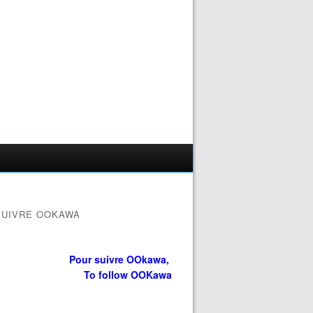
SUIVRE OOKAWA
Pour suivre OOkawa,
To follow OOKawa