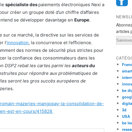
, le
spécialiste des
paiements électroniques Nexi a
our créer un groupe doté d’un chiffre d’affaires
NEWSL
i entend se développer davantage en
Europe
.
Abonnez
articles 
sur ce marché, la directive sur les services de
Email
r l’
innovation
, la concurrence et l’efficience.
amment des normes de sécurité plus strictes pour
rcer la confiance des consommateurs dans les
CATÉG
Fran
on DSP2 rebat les cartes parmi les
acteurs du
smar
nstruites pour répondre aux problématiques de
inter
elles seront les gros succès européens de
innov
zeries.
be di
goog
digita
/romain-mazeries-mangopay-la-consolidation-de-
3d
een-est-en-cours/415828
USA
be le
resea