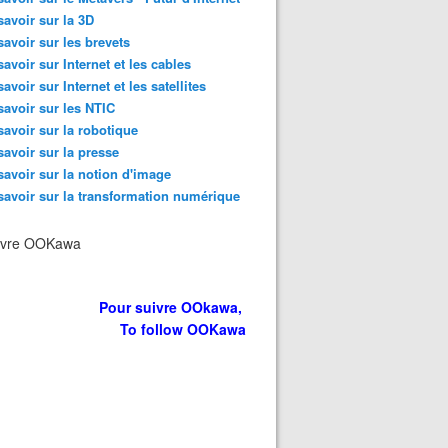
savoir sur la 3D
 est bien menacé ... ici, ailleurs, partout - OOKAWA Corp. R
savoir sur les brevets
savoir sur Internet et les cables
savoir sur Internet et les satellites
savoir sur les NTIC
savoir sur la robotique
savoir sur la presse
savoir sur la notion d'image
savoir sur la transformation numérique
ivre OOKawa
 démissions se multiplient dans les banques? - OOKAWA Cor
Pour suivre OOkawa,
To follow OOKawa