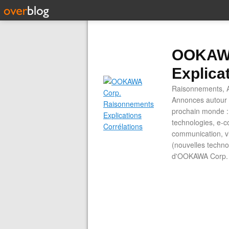
OOKAWA
Explica
Raisonnements, A
Annonces autour d
prochain monde : 
technologies, e-co
communication, vi
(nouvelles technol
d'OOKAWA Corp.