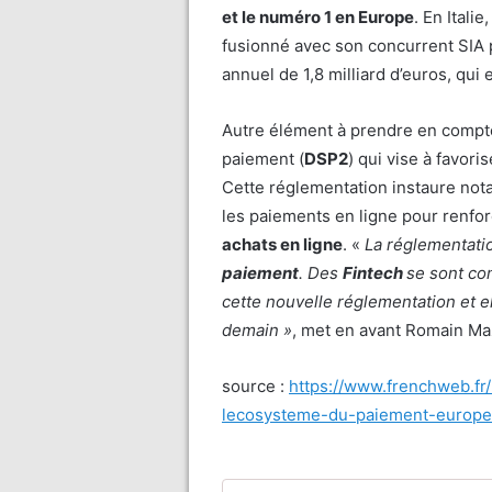
et le numéro 1 en Europe
. En Italie
fusionné avec son concurrent SIA p
annuel de 1,8 milliard d’euros, qu
Autre élément à prendre en compte 
paiement (
DSP2
) qui vise à favorise
Cette réglementation instaure not
les paiements en ligne pour renfo
achats en ligne
. «
La réglementati
paiement
. Des
Fintech
se sont co
cette nouvelle réglementation et 
demain »
, met en avant Romain Ma
source :
https://www.frenchweb.fr
lecosysteme-du-paiement-europ