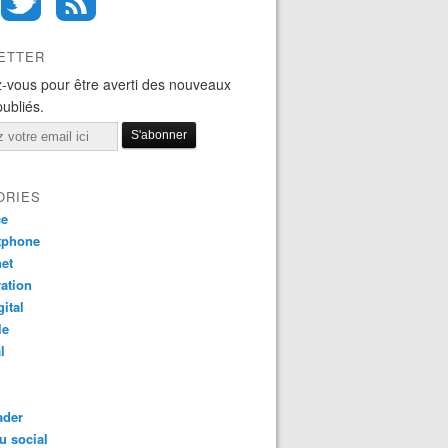
ETTER
-vous pour être averti des nouveaux
publiés.
ORIES
ce
tphone
net
ation
gital
le
l
ader
u social