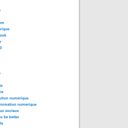
: les technologies associées aux services financiers - OOKA
e
com
rique
book
e
0
e
es objets virtuels, nouveau terrain de jeu des marques - O
de
ie
ution numerique
formation numerique
ux sociaux
to be better
le