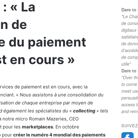
: « La
Dare to 
"Le Chal
on de
de conc
digitaux
satisfai
e du paiement
de donne
d'accéde
t en cours »
de comp
utile"
Dare to 
"Over th
to come 
rvices de paiement est en cours, avec la
meet use
nciant. «
Nous assistons à une consolidation du
persuade
lisation de chaque entreprise par moyen de
access 
 également les spécialistes du «
collecting
» tels
and reme
 à notre micro Romain Mazeries, CEO
SUIVEZ
t pour les
marketplaces
. En octobre
o
pour
créer le numéro 4 mondial des paiements