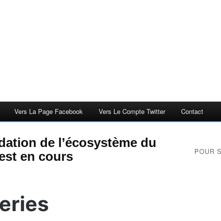
Vers La Page Facebook
Vers Le Compte Twitter
Contact
idation de l’écosystème du
POUR 
est en cours
eries