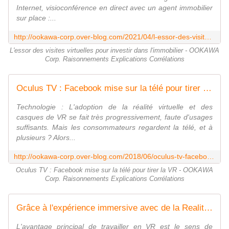
Internet, visioconférence en direct avec un agent immobilier
sur place :...
http://ookawa-corp.over-blog.com/2021/04/l-essor-des-visites-virtuelles-pour-investir-dans-l-immobilier.html
L'essor des visites virtuelles pour investir dans l'immobilier - OOKAWA
Corp. Raisonnements Explications Corrélations
Oculus TV : Facebook mise sur la télé pour tirer la VR - OOKAWA Corp. Raisonnements Explications Corrélations
Technologie : L'adoption de la réalité virtuelle et des
casques de VR se fait très progressivement, faute d'usages
suffisants. Mais les consommateurs regardent la télé, et à
plusieurs ? Alors...
http://ookawa-corp.over-blog.com/2018/06/oculus-tv-facebook-mise-sur-la-tele-pour-tirer-la-vr.html
Oculus TV : Facebook mise sur la télé pour tirer la VR - OOKAWA
Corp. Raisonnements Explications Corrélations
Grâce à l'expérience immersive avec de la Realite Virtuelle (VR) la navigation 3D est bien plus instinctive pour manipuler un objet 3D avec des contrôleurs 3D et un casque VR qu'avec une souris et un clavier - OOKAWA Corp. Raisonnements Explications Corrélations
L'avantage principal de travailler en VR est le sens de