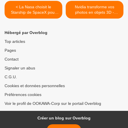
< La Nasa choisit le
Nvidia transforme vos
Starship de SpaceX pour
photos en objets 3D -
poser ses futurs
Presque tout actuellement -
astronautes sur la Lune
Bientôt tout ? >
Hébergé par Overblog
Top articles
Pages
Contact
Signaler un abus
C.G.U.
Cookies et données personnelles
Préférences cookies
Voir le profil de OOKAWA-Corp sur le portail Overblog
Créer un blog sur Overblog