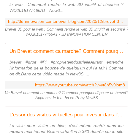
le web : Comment rendre le web 3D intuitif et sécurisé ?
WO2015177466A1 - New3...
http://3d-innovation-center.over-blog.com/2020/12/brevet-3d-pour-le-web-comment-rendre-le-web-3d-intuitif-et-securise-wo2015177466a1.html
Brevet 3D pour le web : Comment rendre le web 3D intuitif et sécurisé ?
WO2015177466A1 - 3D INNOVATION CENTER
Un Brevet comment ca marche? Comment pourquoi déposer un brevet? Apprenez le b.a.-ba en PI by New3S
brevet #droit #PI #proprieteindustrielleAutant entendre
l'information de la bouche de quelqu'un qui l'a fait ! Comme
on dit.Dans cette vidéo made in New3S, ...
https://www.youtube.com/watch?v=yt8h5v9iom8
Un Brevet comment ca marche? Comment pourquoi déposer un brevet?
Apprenez le b.a.-ba en PI by New3S
L'essor des visites virtuelles pour investir dans l'immobilier - OOKAWA Corp. Raisonnements Explications Corrélations
La visio pour visiter un bien, c'est même rentré dans les
mœurs maintenant Visites virtuelles à 360 degrés sur le site