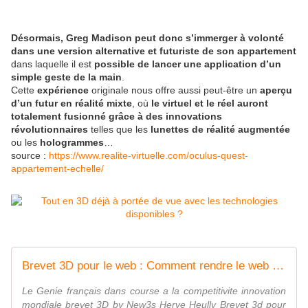
Désormais, Greg Madison peut donc s’immerger à volonté
dans une version alternative et futuriste de son appartement
dans laquelle il est
possible de lancer une application d’un
simple geste de la main
.
Cette
expérience
originale nous offre aussi peut-être un
aperçu
d’un futur en réalité mixte
, où
le virtuel et le réel auront
totalement fusionné grâce à des innovations
révolutionnaires
telles que les
lunettes de réalité augmentée
ou les
hologrammes
…
source :
https://www.realite-virtuelle.com/oculus-quest-
appartement-echelle/
Brevet 3D pour le web : Comment rendre le web 3D intuitif et sécurisé ? WO2015177466A1 - 3D INNOVATION CENTER
Le Genie français dans course a la competitivite innovation
mondiale brevet 3D by New3s Herve Heully Brevet 3d pour