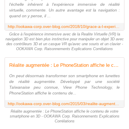
l'échelle inhérent à l'expérience immersive de réalité
virtuelle, commente. Un autre avantage est la navigation :
quand on y pense, il ...
http://ookawa-corp.over-blog.com/2018/10/grace-a-l-experience-immersive-avec-de-la-realite-virtuelle-vr-la-navigation-3d-est-bien-plus-instinctive-pour-manipuler-un-objet-3d
Grâce à l'expérience immersive avec de la Realite Virtuelle (VR) la
navigation 3D est bien plus instinctive pour manipuler un objet 3D avec
des contrôleurs 3D et un casque VR qu'avec une souris et un clavier -
OOKAWA Corp. Raisonnements Explications Corrélations
Réalite augmentée : Le PhoneStation affiche le contenu de votre smartphone en 3D - OOKAWA Corp. Raisonnements Explications Corrélations
On peut désormais transformer son smartphone en lunettes
de réalité augmentée. Développé par une société
Taïwanaise peu connue, View Phone Technology, le
PhoneStation affiche le contenu de...
http://ookawa-corp.over-blog.com/2015/03/realite-augmentee-le-phonestation-affiche-le-contenu-de-votre-smartphone-en-3d.html
Réalite augmentée : Le PhoneStation affiche le contenu de votre
smartphone en 3D - OOKAWA Corp. Raisonnements Explications
Corrélations