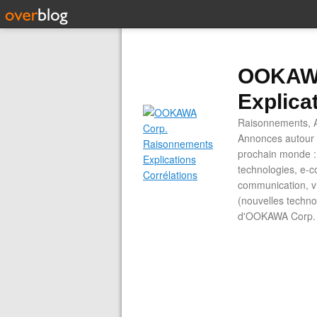
OOKAWA
Explica
Raisonnements, A
Annonces autour d
prochain monde : 
technologies, e-co
communication, vi
(nouvelles technol
d'OOKAWA Corp.