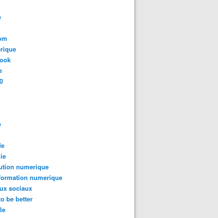
e
com
rique
book
e
0
e
de
ie
ution numerique
formation numerique
ux sociaux
to be better
le