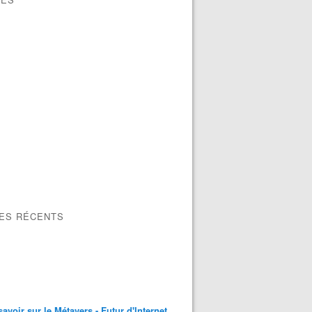
LES RÉCENTS
e planter un lecteur de codes-barres avec un QR code ? Ad
savoir sur le Métavers - Futur d'Internet