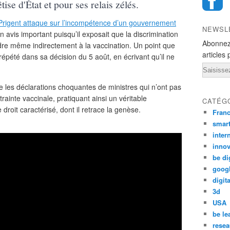
ise d'État et pour ses relais zélés.
 Prigent attaque sur l’incompétence d’un gouvernement
NEWSL
un avis important puisqu’il exposait que la discrimination
Abonnez
dre même indirectement à la vaccination. Un point que
articles 
répété dans sa décision du 5 août, en écrivant qu’il ne
Email
 les déclarations choquantes de ministres qui n’ont pas
rainte vaccinale, pratiquant ainsi un véritable
CATÉG
roit caractérisé, dont il retrace la genèse.
Fran
smar
inter
innov
be di
goog
digita
3d
USA
be le
resea