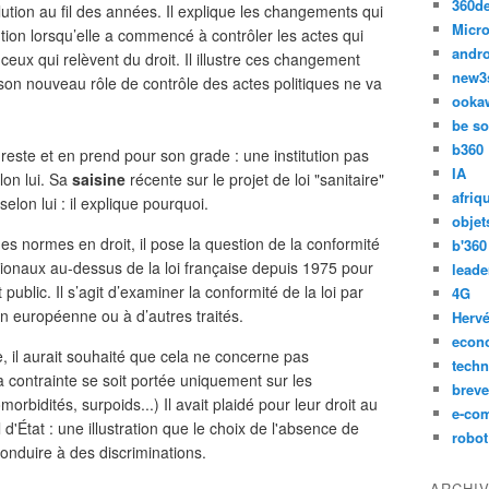
360d
olution au fil des années. Il explique les changements qui
Micro
tution lorsqu’elle a commencé à contrôler les actes qui
andr
 ceux qui relèvent du droit. Il illustre ces changement
new3
n nouveau rôle de contrôle des actes politiques ne va
ooka
be so
b360
 reste et en prend pour son grade : une institution pas
IA
lon lui. Sa
saisine
récente sur le projet de loi "sanitaire"
afriq
lon lui : il explique pourquoi.
objet
des normes en droit, il pose la question de la conformité
b'360
nationaux au-dessus de la loi française depuis 1975 pour
leade
t public. Il s’agit d’examiner la conformité de la loi par
4G
on européenne ou à d’autres traités.
Hervé
econ
le, il aurait souhaité que cela ne concerne pas
techn
a contrainte se soit portée uniquement sur les
breve
rbidités, surpoids...) Il avait plaidé pour leur droit au
e-co
l d'État : une illustration que le choix de l'absence de
robot
conduire à des discriminations.
ARCHI