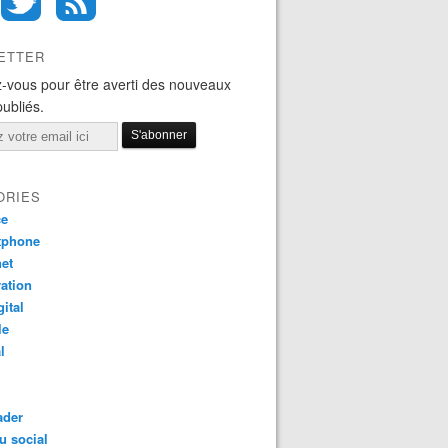
ETTER
-vous pour être averti des nouveaux
publiés.
ORIES
ce
tphone
net
ation
gital
le
l
ader
u social