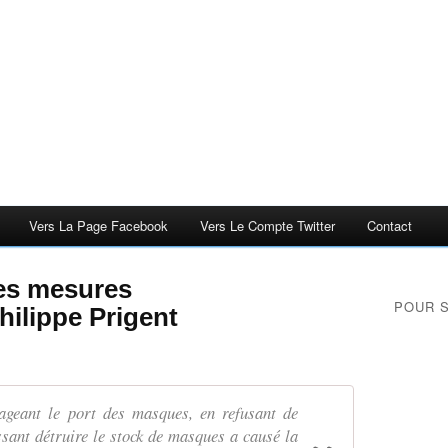
Vers La Page Facebook
Vers Le Compte Twitter
Contact
 les mesures
POUR 
Philippe Prigent
geant le port des masques, en refusant de
issant détruire le stock de masques a causé la