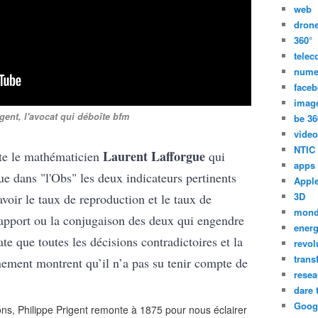
web
dron
360°
tele
nume
face
imag
gent, l'avocat qui déboîte bfm
be 36
video
NTIC
Laurent Lafforgue
cite le mathématicien
qui
apps
e dans "l'Obs" les deux indicateurs pertinents
Appl
3D
voir le taux de reproduction et le taux de
mon
 rapport ou la conjugaison des deux qui engendre
energ
te que toutes les décisions contradictoires et la
revol
trans
ement montrent qu’il n’a pas su tenir compte de
resea
dare 
Goog
ons, Philippe Prigent remonte à 1875 pour nous éclairer