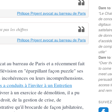
Dare to 
Philippe Prigent avocat au barreau de Paris
"Le Chal
de conc
digitaux
t pas les chiffres
satisfai
de donne
Philippe Prigent avocat au barreau de Paris
d'accéde
de comp
utile"
Dare to 
cat au barreau de Paris et a récemment fait
"Over th
to come 
élévision en "éparpillant façon puzzle" ses
meet use
rs incohérences ou leurs incompréhensions.
persuade
s a conduits à l'inviter à un Entretien
access 
and reme
livrer à un exercice de démolition, il a pu
roit, de la gestion de crise, de
SUIVEZ
trative qu'il brocarde de façon jubilatoire,