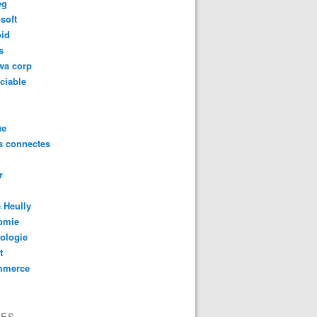
eg
soft
oid
s
wa corp
ciable
ue
s connectes
r
 Heully
omie
ologie
t
mmerce
VES