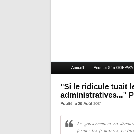
Accueil
Vers Le Site OOKAWA
"Si le ridicule tuait
administratives..." 
Publié le 26 Août 2021
Le gouvernement en découra
fermer les frontières, en la