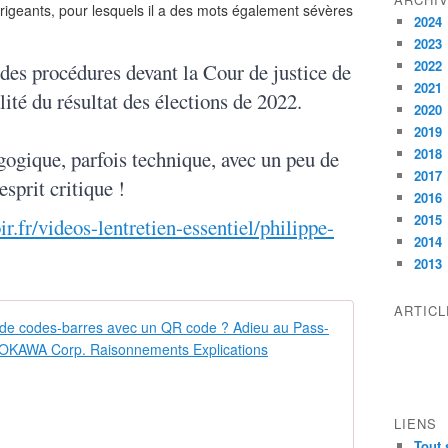
irigeants, pour lesquels il a des mots également sévères
2024
2023
2022
des procédures devant la Cour de justice de
2021
ité du résultat des élections de 2022.
2020
2019
2018
gogique, parfois technique, avec un peu de
2017
sprit critique !
2016
2015
r.fr/videos-lentretien-essentiel/philippe-
2014
2013
ARTIC
Comment fair
X
5
O
!
LIENS
P
Tout 