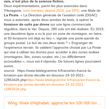
rare, n’est plus de la science-fiction.
Deux expérimentations, parmi les plus avancées dans
l’Hexagone,
sont menées, depuis 2016, par DPD
, une filiale de
La Poste
. « La Direction générale de l’aviation civile (DGAC)
nous a autorisés, après deux années de tests, à opérer la
livraison de colis par drone
sur une ligne commerciale
régulière, dans le Var. Depuis, 280 vols ont été réalisés. En 2019,
une deuxième ligne a vu le jour en zone de montagne, en Isère,
et 50 livraisons ont déjà eu lieu », signale une porte-parole du
groupe postal. Le but de ces deux tests ? « Engranger de
l’expérience terrain. Ils valident l’approche choisie par La Poste
qui vise à utiliser les drones pour accéder à des zones isolées
(montagnes, îles, zones rurales, etc.) ou difficilement
accessibles », nous est-il répondu. De futures lignes pourraient
suivre.
source : https://www.letelegramme.fr/france/en-france-la-
livraison-par-drone-decolle-en-douceur-24-10-2021-
12853426.php
https://www.letelegramme.fr/france/en-france-la-
livraison-par-drone-decolle-en-douceur-24-10-2021-
12853426.php
Wing, filiale d'Alphabet, approche les 100 000 livraisons par drone - OOKAWA Corp. Raisonnements Explications Corrélations