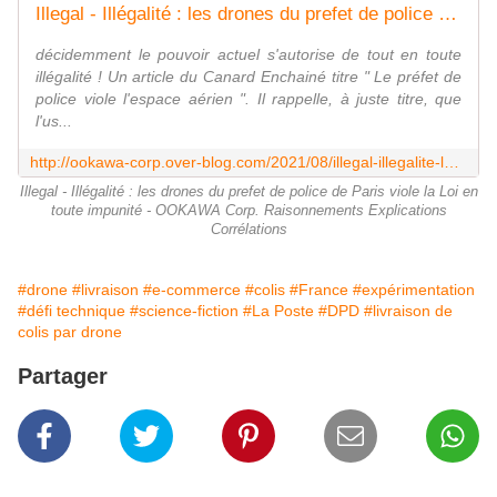
Illegal - Illégalité : les drones du prefet de police de Paris viole la Loi en toute impunité - OOKAWA Corp. Raisonnements Explications Corrélations
décidemment le pouvoir actuel s'autorise de tout en toute
illégalité ! Un article du Canard Enchainé titre " Le préfet de
police viole l'espace aérien ". Il rappelle, à juste titre, que
l'us...
http://ookawa-corp.over-blog.com/2021/08/illegal-illegalite-les-drones-du-prefet-de-police-de-paris-viole-la-loi-en-toute-impunite.html
Illegal - Illégalité : les drones du prefet de police de Paris viole la Loi en
toute impunité - OOKAWA Corp. Raisonnements Explications
Corrélations
#drone
#livraison
#e-commerce
#colis
#France
#expérimentation
#défi technique
#science-fiction
#La Poste
#DPD
#livraison de
colis par drone
Partager