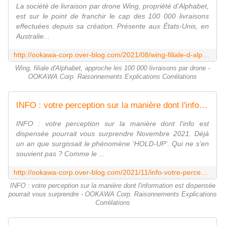
La société de livraison par drone Wing, propriété d'Alphabet,
est sur le point de franchir le cap des 100 000 livraisons
effectuées depuis sa création. Présente aux États-Unis, en
Australie...
http://ookawa-corp.over-blog.com/2021/08/wing-filiale-d-alphabet-approche-les-100-000-livraisons-par-drone.html
Wing, filiale d'Alphabet, approche les 100 000 livraisons par drone -
OOKAWA Corp. Raisonnements Explications Corrélations
INFO : votre perception sur la manière dont l'information est dispensée pourrait vous surprendre - OOKAWA Corp. Raisonnements Explications Corrélations
INFO : votre perception sur la manière dont l'info est
dispensée pourrait vous surprendre Novembre 2021. Déjà
un an que surgissait le phénomène 'HOLD-UP'. Qui ne s'en
souvient pas ? Comme le ...
http://ookawa-corp.over-blog.com/2021/11/info-votre-perception-sur-la-maniere-dont-l-info-est-dispensee-pourrait-vous-surprendre.html
INFO : votre perception sur la manière dont l'information est dispensée
pourrait vous surprendre - OOKAWA Corp. Raisonnements Explications
Corrélations