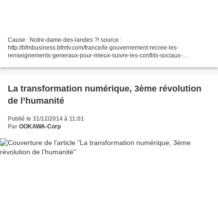
Cause : Notre-dame-des-landes ?! source :
http://bfmbusiness.bfmtv.com/france/le-gouvernement-recree-les-
renseignements-generaux-pour-mieux-suivre-les-conflits-sociaux-
853909.html Supprimés en 2008, les célèbres "RG" chargés de renseigner
le gouvernement...
La transformation numérique, 3ème révolution
de l’humanité
Publié le 31/12/2014 à 11:01
Par
OOKAWA-Corp