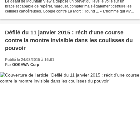
Le géant de Mountain View a déposé un brevet qui lève le voile sur un
bracelet capable de repérer, marquer, compter mais également détruire les
cellules cancéreuses. Google contre La Mort : Round 1. « L’homme qui vivra
mille ans est peut-être déjà né...
Défilé du 11 janvier 2015 : récit d'une course
contre la montre invisible dans les coulisses du
pouvoir
Publié le 24/03/2015 à 16:01
Par
OOKAWA-Corp