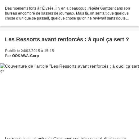
Des moments forts à l’Élysée, il y en a beaucoup, répète Gantzer dans son
bureau encombré de liasses de journaux. Mais là, on sentait que quelque
chose d’unique se passait, quelque chose qu’on ne revivrait sans doute
jamais. » Défilé du 11 janvier 2015...
Les Ressorts avant renforcés : à quoi ça sert ?
Publié le 24/03/2015 à 15:15
Par
OOKAWA-Corp
Les ressorts avant renforcés Carsupport sont très souvent utilisés sur les