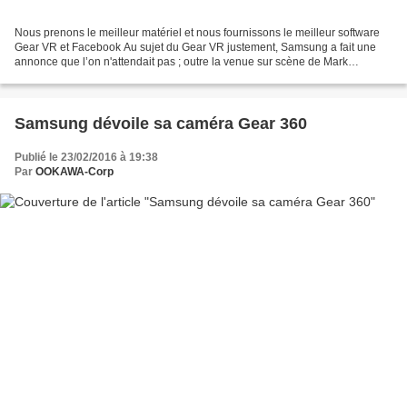
Nous prenons le meilleur matériel et nous fournissons le meilleur software
Gear VR et Facebook Au sujet du Gear VR justement, Samsung a fait une
annonce que l’on n'attendait pas ; outre la venue sur scène de Mark
Zuckerberg dimanche soir ! Il s’agit en...
Samsung dévoile sa caméra Gear 360
Publié le 23/02/2016 à 19:38
Par
OOKAWA-Corp