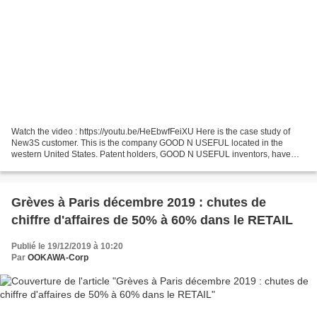
Watch the video : https://youtu.be/HeEbwfFeiXU Here is the case study of
New3S customer. This is the company GOOD N USEFUL located in the
western United States. Patent holders, GOOD N USEFUL inventors, have
created a revolutionary tool : the Splitz-all....
Grèves à Paris décembre 2019 : chutes de
chiffre d'affaires de 50% à 60% dans le RETAIL
Publié le 19/12/2019 à 10:20
Par
OOKAWA-Corp