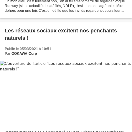
Oh mon dieu, c'est tellement bon, j'en ai tellement marre de regarder Vogue
Runway (site d'actualité des défilés, NDLR), c'est tellement agréable d'être
dehors pour une fois C'est un défilé que les invités regardent depuis leur
voiture, dont les phares...
Les réseaux sociaux excitent nos penchants
naturels !
Publié le 05/03/2021 à 10:51
Par
OOKAWA-Corp