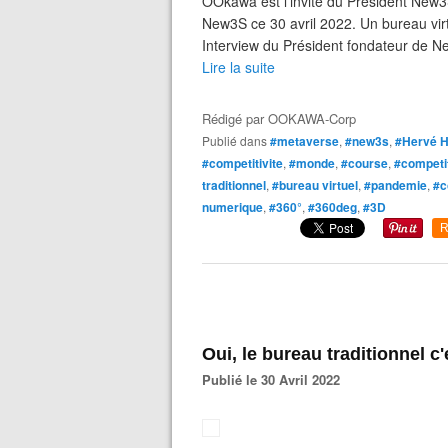
OOkawa est l'invité du Président New3S
New3S ce 30 avril 2022. Un bureau vir
Interview du Président fondateur de Ne
Lire la suite
Rédigé par
OOKAWA-Corp
Publié dans
#metaverse
,
#new3s
,
#Hervé H
#competitivite
,
#monde
,
#course
,
#competi
traditionnel
,
#bureau virtuel
,
#pandemie
,
#c
numerique
,
#360°
,
#360deg
,
#3D
R
Oui, le bureau traditionnel c'e
Publié le 30 Avril 2022