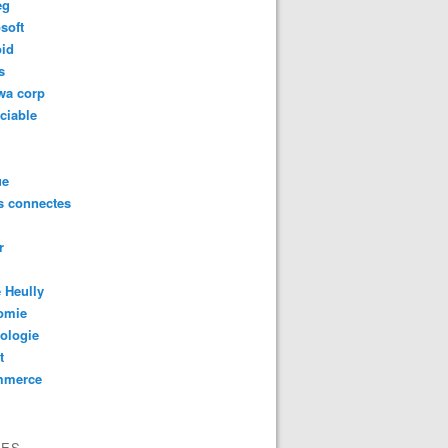
eg
soft
oid
s
wa corp
ciable
ue
s connectes
r
 Heully
omie
ologie
t
mmerce
VES