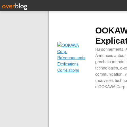
OOKAWA
Explica
Raisonnements, A
Annonces autour d
prochain monde : 
technologies, e-co
communication, vi
(nouvelles technol
d'OOKAWA Corp.