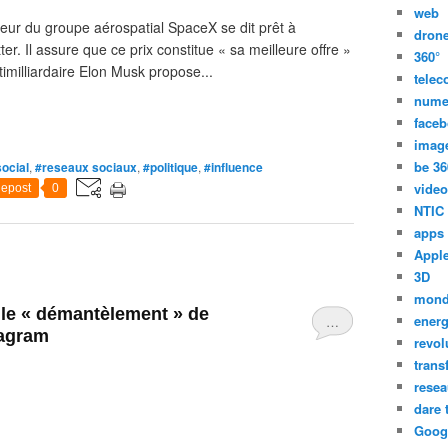
web
teur du groupe aérospatial SpaceX se dit prêt à
dron
er. Il assure que ce prix constitue « sa meilleure offre »
360°
timilliardaire Elon Musk propose...
tele
nume
face
imag
be 36
ocial
,
#reseaux sociaux
,
#politique
,
#influence
video
epost
0
NTIC
apps
Appl
3D
mon
le « démantèlement » de
energ
…
tagram
revol
trans
resea
dare 
Goog