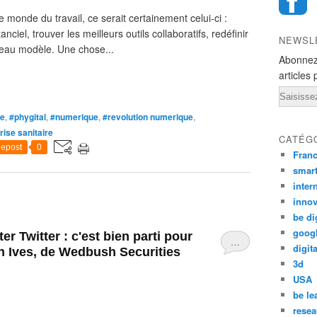
e monde du travail, ce serait certainement celui-ci :
nciel, trouver les meilleurs outils collaboratifs, redéfinir
NEWSL
veau modèle. Une chose...
Abonnez
articles 
Email
ue
,
#phygital
,
#numerique
,
#revolution numerique
,
rise sanitaire
CATÉG
epost
0
Fran
smar
inter
innov
be di
goog
r Twitter : c'est bien parti pour
…
digita
an Ives, de Wedbush Securities
3d
USA
be le
resea