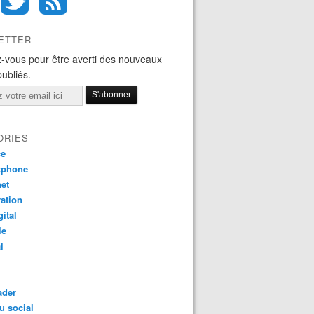
ETTER
-vous pour être averti des nouveaux
publiés.
ORIES
ce
tphone
net
ation
gital
le
l
ader
u social