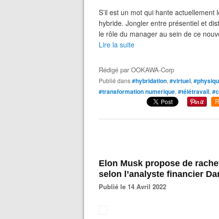
S’il est un mot qui hante actuellement l
hybride. Jongler entre présentiel et dista
le rôle du manager au sein de ce nou
Lire la suite
Rédigé par
OOKAWA-Corp
Publié dans
#hybridation
,
#virtuel
,
#physiq
#transformation numerique
,
#télétravail
,
#c
R
Elon Musk propose de rachete
selon l’analyste financier D
Publié le 14 Avril 2022