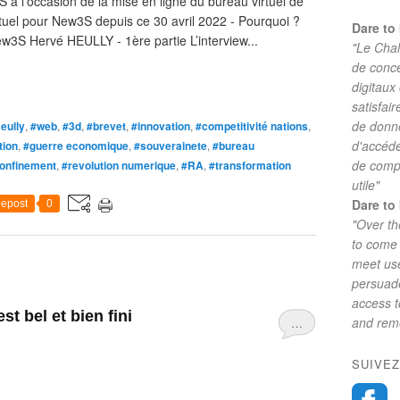
 à l'occasion de la mise en ligne du bureau virtuel de
tuel pour New3S depuis ce 30 avril 2022 - Pourquoi ?
Dare to 
w3S Hervé HEULLY - 1ère partie L’interview...
"Le Chal
de conc
digitaux
satisfai
de donne
eully
,
#web
,
#3d
,
#brevet
,
#innovation
,
#competitivité nations
,
d'accéde
tion
,
#guerre economique
,
#souverainete
,
#bureau
de comp
onfinement
,
#revolution numerique
,
#RA
,
#transformation
utile"
Dare to 
epost
0
"Over th
to come 
meet use
persuade
access 
st bel et bien fini
and reme
…
SUIVEZ