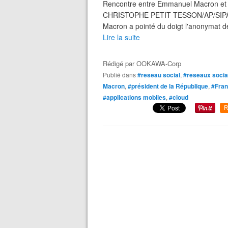
Rencontre entre Emmanuel Macron et 
CHRISTOPHE PETIT TESSON/AP/SIPA Lo
Macron a pointé du doigt l'anonymat des
Lire la suite
Rédigé par
OOKAWA-Corp
Publié dans
#reseau social
,
#reseaux soci
Macron
,
#président de la République
,
#Fra
#applications mobiles
,
#cloud
R