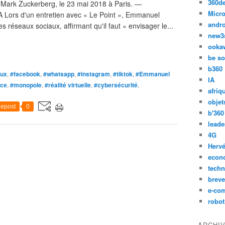
360d
Mark Zuckerberg, le 23 mai 2018 à Paris. —
Micro
rs d'un entretien avec « Le Point », Emmanuel
andr
 réseaux sociaux, affirmant qu'il faut « envisager le...
new3
ooka
be so
b360
aux
,
#facebook
,
#whatsapp
,
#instagram
,
#tiktok
,
#Emmanuel
IA
nce
,
#monopole
,
#réalité virtuelle
,
#cybersécurité
,
afriq
objet
epost
0
b'360
leade
4G
Hervé
econ
techn
breve
e-co
robot
ARCHI