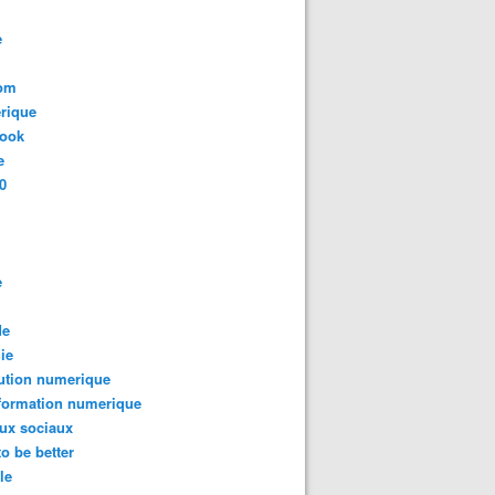
e
com
rique
book
e
0
e
de
ie
ution numerique
formation numerique
ux sociaux
to be better
le