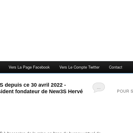
Vers La Page Facebook
Vers Le Compte Twitter
Contact
 depuis ce 30 avril 2022 -
…
POUR 
sident fondateur de New3S Hervé