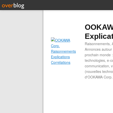
OOKAWA
Explica
Raisonnements, A
Annonces autour d
prochain monde : 
technologies, e-co
communication, vi
(nouvelles technol
d'OOKAWA Corp.