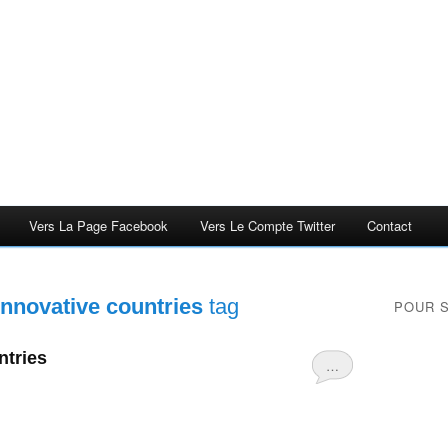
Vers La Page Facebook
Vers Le Compte Twitter
Contact
innovative countries
tag
POUR 
ntries
…