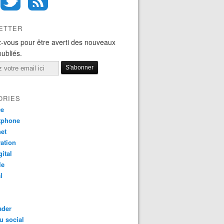
ETTER
-vous pour être averti des nouveaux
publiés.
ORIES
ce
tphone
net
ation
gital
le
l
ader
u social