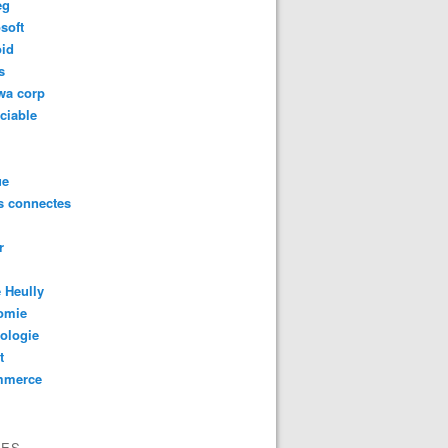
eg
soft
oid
s
wa corp
ciable
ue
s connectes
r
 Heully
omie
ologie
t
mmerce
VES