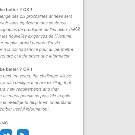
be better ? OK !
lenge des dix prochaines années sera
evoir sans équivoque des contenus
tID=e52e804875ad682350a9735ee7d50a62​
 capables de prodiguer de l'émotion, de
re les nouvelles exigences de l'Homme,
r au plus grand nombre l'envie
r à la connaissance pour lui permettre
rendre et mémoriser une information
be better ? OK !
e next ten years, the challenge will be
up with designs that are exciting, that
rs' new requirements and that
 as many people as possible to gain
to knowledge to help them understand
mber useful information".
-MOI