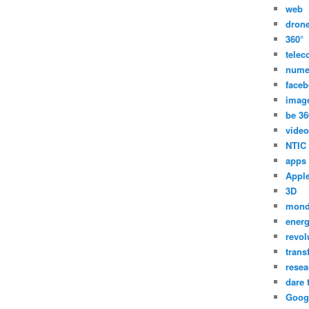
web
dron
360°
tele
nume
face
imag
be 36
video
NTIC
apps
Appl
3D
mon
energ
revol
trans
resea
dare 
Goog