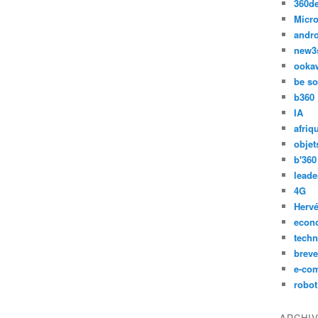
360d
Micro
andr
new3
ooka
be so
b360
IA
afriq
objet
b'360
leade
4G
Hervé
econ
techn
breve
e-co
robot
ARCHI