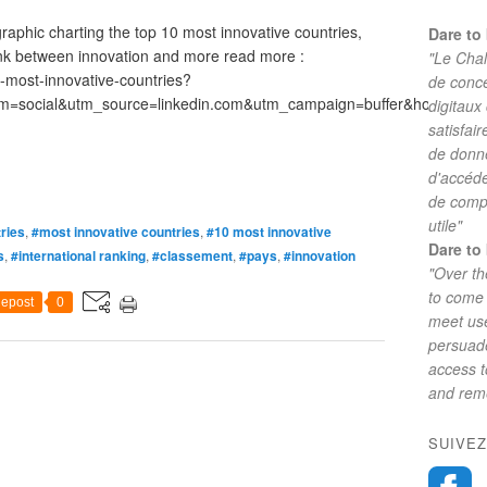
raphic charting the top 10 most innovative countries,
Dare to 
link between innovation and more read more :
"Le Chal
s-most-innovative-countries?
de conc
m=social&utm_source=linkedin.com&utm_campaign=buffer&hootPos
digitaux
satisfai
de donne
d'accéde
de comp
utile"
ries
,
#most innovative countries
,
#10 most innovative
Dare to 
s
,
#international ranking
,
#classement
,
#pays
,
#innovation
"Over th
to come 
epost
0
meet use
persuade
access 
and reme
SUIVEZ