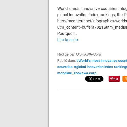
World's most innovative countries Infog
global innovation index rankings, the 
http://raconteur.net/infographics/world
utm_content=buffera7621&utm_mediu
Pourquoi...
Lire la suite
Rédigé par
OOKAWA-Corp
Publié dans
#World's most innovative count
countries
,
#global innovation index ranking
mondiale
,
#ookawa corp
R