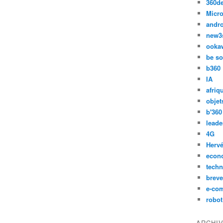
360d
Micro
andr
new3
ooka
be so
b360
IA
afriq
objet
b'360
leade
4G
Hervé
econ
techn
breve
e-co
robot
ARCHI