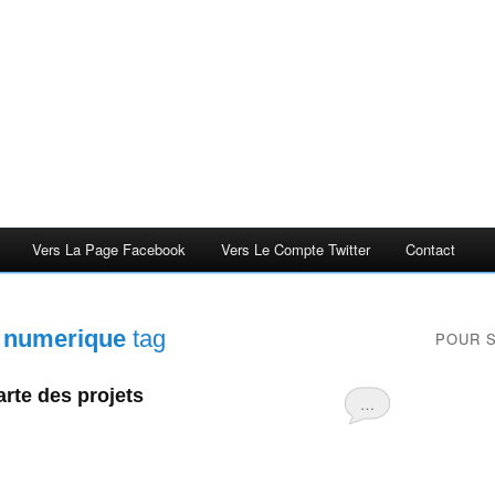
Vers La Page Facebook
Vers Le Compte Twitter
Contact
 numerique
tag
POUR 
arte des projets
…