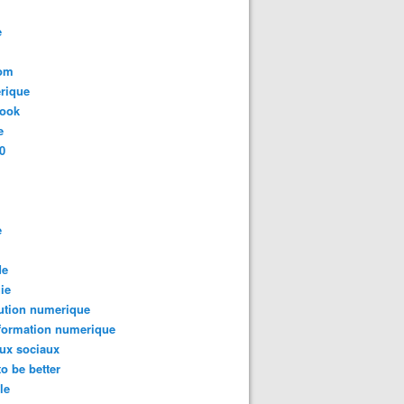
e
com
rique
book
e
0
e
de
ie
ution numerique
formation numerique
ux sociaux
to be better
le