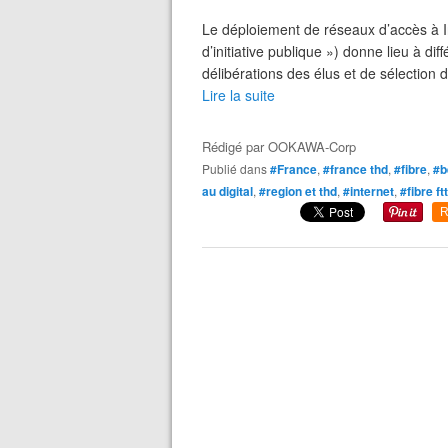
Le déploiement de réseaux d’accès à Inte
d’initiative publique ») donne lieu à di
délibérations des élus et de sélection 
Lire la suite
Rédigé par
OOKAWA-Corp
Publié dans
#France
,
#france thd
,
#fibre
,
#b
au digital
,
#region et thd
,
#internet
,
#fibre ft
R