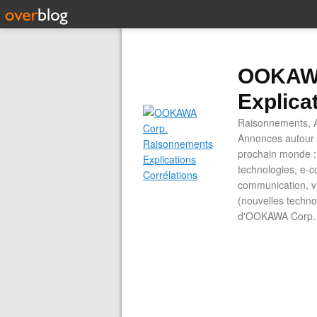
OOKAWA
Explica
Raisonnements, A
Annonces autour d
prochain monde : 
technologies, e-co
communication, vi
(nouvelles technol
d'OOKAWA Corp.