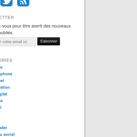
ETTER
-vous pour être averti des nouveaux
publiés.
ORIES
ce
tphone
net
ation
gital
le
l
ader
u social