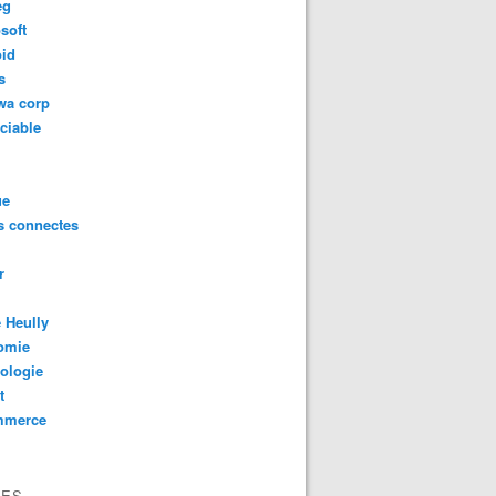
eg
soft
oid
s
wa corp
ciable
ue
s connectes
r
 Heully
omie
ologie
t
mmerce
VES