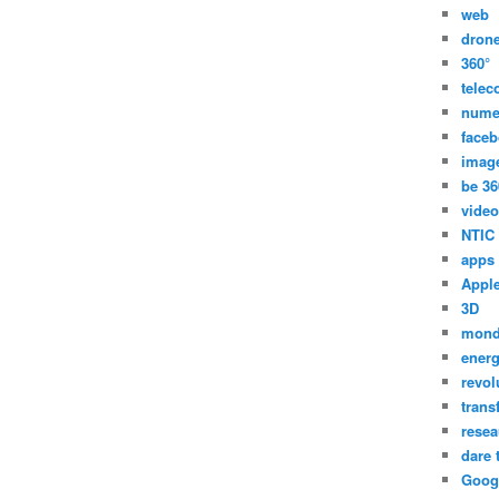
web
dron
360°
tele
nume
face
imag
be 36
video
NTIC
apps
Appl
3D
mon
energ
revol
trans
resea
dare 
Goog