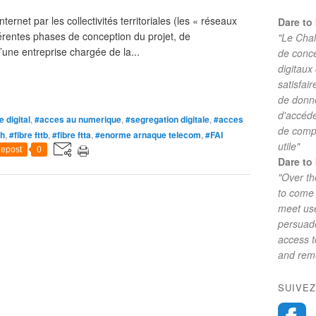
rnet par les collectivités territoriales (les « réseaux
Dare to 
fférentes phases de conception du projet, de
"Le Chal
d’une entreprise chargée de la...
de conc
digitaux
satisfai
de donne
d'accéde
e digital
,
#acces au numerique
,
#segregation digitale
,
#acces
de comp
th
,
#fibre fttb
,
#fibre ftta
,
#enorme arnaque telecom
,
#FAI
utile"
epost
0
Dare to 
"Over th
to come 
meet use
persuade
access 
and reme
SUIVEZ