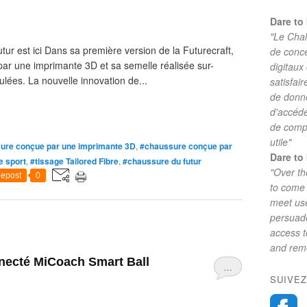
Dare to 
"Le Chal
utur est ici Dans sa première version de la Futurecraft,
de conc
par une imprimante 3D et sa semelle réalisée sur-
digitaux
lées. La nouvelle innovation de...
satisfai
de donne
d'accéde
de comp
utile"
ure conçue par une imprimante 3D
,
#chaussure conçue par
Dare to 
e sport
,
#tissage Tailored Fibre
,
#chaussure du futur
"Over th
epost
0
to come 
meet use
persuade
access 
and reme
necté MiCoach Smart Ball
…
SUIVEZ