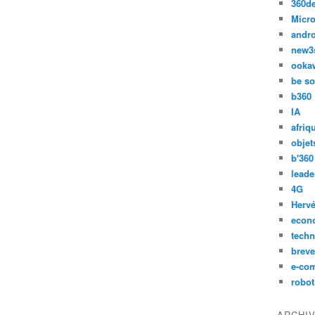
360d
Micro
andr
new3
ooka
be so
b360
IA
afriq
objet
b'360
leade
4G
Hervé
econ
techn
breve
e-co
robot
ARCHI