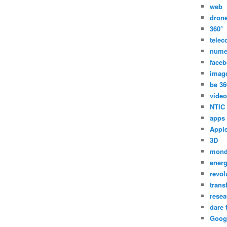
web
dron
360°
tele
nume
face
imag
be 36
video
NTIC
apps
Appl
3D
mon
energ
revol
trans
resea
dare 
Goog