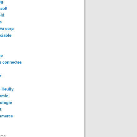
eg
soft
oid
s
wa corp
ciable
ue
s connectes
r
 Heully
omie
ologie
t
mmerce
VES