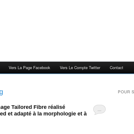
Vers La Page Facebook
Vers Le Compte Twitter
Contact
g
POUR 
sage Tailored Fibre réalisé
…
d et adapté à la morphologie et à