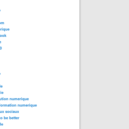
e
com
rique
book
e
0
e
de
ie
ution numerique
formation numerique
ux sociaux
to be better
le