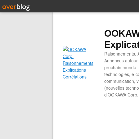
OOKAWA
Explica
Raisonnements, A
Annonces autour d
prochain monde : 
technologies, e-co
communication, vi
(nouvelles technol
d'OOKAWA Corp.