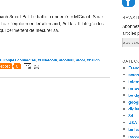
oach Smart Ball Le ballon connecté, « MiCoach Smart
NEWSL
i par l’équipementier allemand, Adidas. Il intègre des
Abonnez
n qui permettent de mesurer sa...
articles 
Email
s
,
#objets connectes
,
#Bluetooth
,
#football
,
#foot
,
#ballon
CATÉG
epost
0
Fran
smar
inter
innov
be di
goog
digita
3d
USA
be le
resea