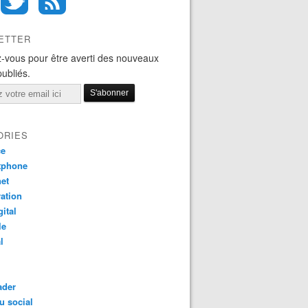
ETTER
-vous pour être averti des nouveaux
publiés.
ORIES
ce
tphone
net
ation
gital
le
l
ader
u social