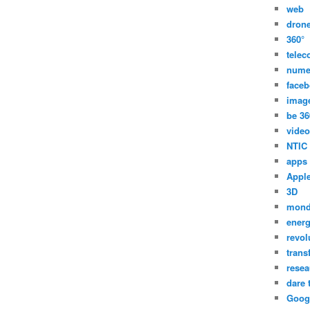
web
dron
360°
tele
nume
face
imag
be 36
video
NTIC
apps
Appl
3D
mon
energ
revol
trans
resea
dare 
Goog