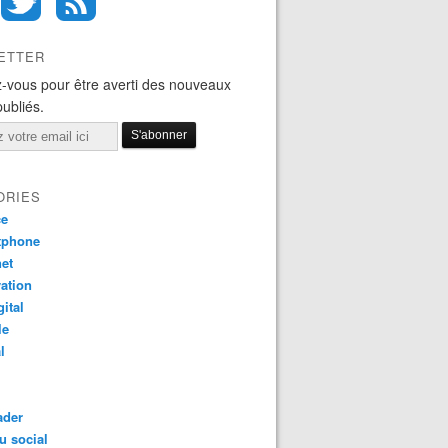
ETTER
-vous pour être averti des nouveaux
publiés.
ORIES
ce
tphone
net
ation
gital
le
l
ader
u social