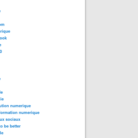
e
com
rique
book
e
0
e
de
ie
ution numerique
formation numerique
ux sociaux
to be better
le