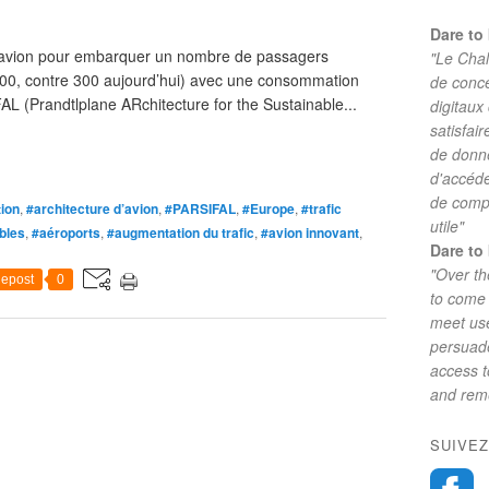
Dare to 
d’avion pour embarquer un nombre de passagers
"Le Chal
 500, contre 300 aujourd’hui) avec une consommation
de conc
FAL (Prandtlplane ARchitecture for the Sustainable...
digitaux
satisfai
de donne
d'accéde
de comp
tion
,
#architecture d’avion
,
#PARSIFAL
,
#Europe
,
#trafic
utile"
bles
,
#aéroports
,
#augmentation du trafic
,
#avion innovant
,
Dare to 
"Over th
epost
0
to come 
meet use
persuade
access 
and reme
SUIVEZ