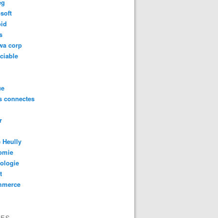
eg
soft
oid
s
wa corp
ciable
ue
s connectes
r
 Heully
omie
ologie
t
mmerce
VES