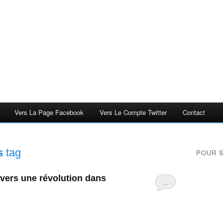
Vers La Page Facebook
Vers Le Compte Twitter
Contact
s
tag
POUR 
vers une révolution dans
…