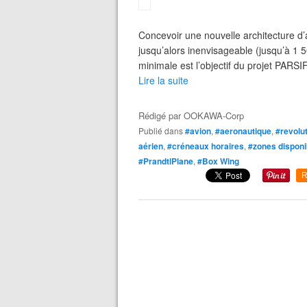
Concevoir une nouvelle architecture 
jusqu’alors inenvisageable (jusqu’à 1
minimale est l’objectif du projet PARSI
Lire la suite
Rédigé par
OOKAWA-Corp
Publié dans
#avion
,
#aeronautique
,
#revolu
aérien
,
#créneaux horaires
,
#zones disponi
#PrandtlPlane
,
#Box Wing
R