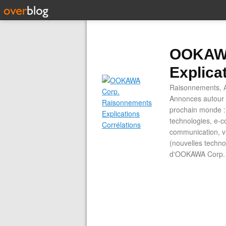
OOKAWA
Explica
Raisonnements, A
Annonces autour d
prochain monde : 
technologies, e-co
communication, vi
(nouvelles technol
d'OOKAWA Corp.