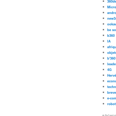
360d
Micro
andr
new3
ooka
be so
b360
IA
afriq
objet
b'360
leade
4G
Hervé
econ
techn
breve
e-co
robot
ARCHI