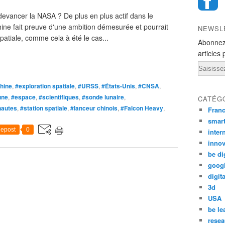
 devancer la NASA ? De plus en plus actif dans le
Chine fait preuve d'une ambition démesurée et pourrait
NEWSL
patiale, comme cela à été le cas...
Abonnez
articles 
Email
hine
,
#exploration spatiale
,
#URSS
,
#États-Unis
,
#CNSA
,
une
,
#espace
,
#scientifiques
,
#sonde lunaire
,
CATÉG
nautes
,
#station spatiale
,
#lanceur chinois
,
#Falcon Heavy
,
Fran
smar
epost
0
inter
innov
be di
goog
digita
3d
USA
be le
resea