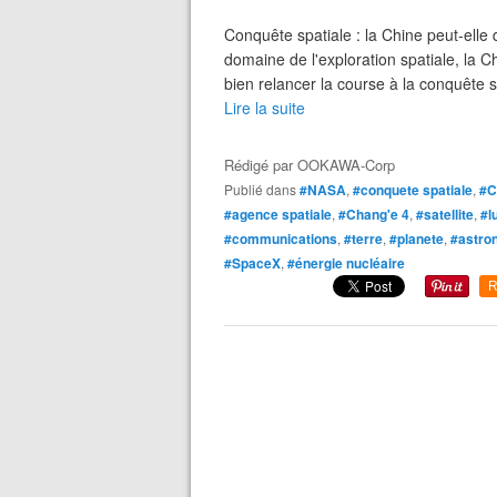
Conquête spatiale : la Chine peut-elle
domaine de l'exploration spatiale, la 
bien relancer la course à la conquête s
Lire la suite
Rédigé par
OOKAWA-Corp
Publié dans
#NASA
,
#conquete spatiale
,
#C
#agence spatiale
,
#Chang'e 4
,
#satellite
,
#l
#communications
,
#terre
,
#planete
,
#astro
#SpaceX
,
#énergie nucléaire
R