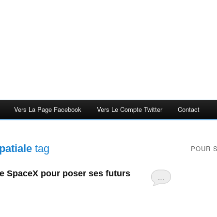
Vers La Page Facebook
Vers Le Compte Twitter
Contact
patiale
tag
POUR 
de SpaceX pour poser ses futurs
…