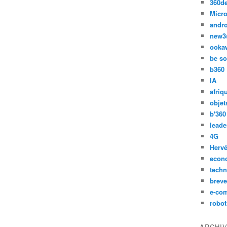
360d
Micro
andr
new3
ooka
be so
b360
IA
afriq
objet
b'360
leade
4G
Hervé
econ
techn
breve
e-co
robot
ARCHI