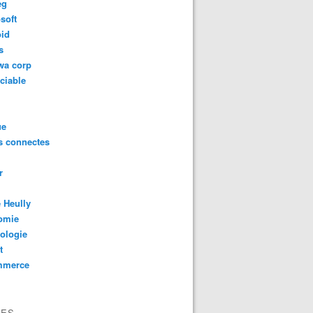
eg
soft
oid
s
wa corp
ciable
ue
s connectes
r
 Heully
omie
ologie
t
mmerce
VES