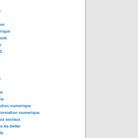
e
com
rique
book
e
0
e
de
ie
ution numerique
formation numerique
ux sociaux
to be better
le