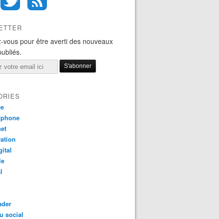
ETTER
-vous pour être averti des nouveaux
publiés.
ORIES
ce
tphone
net
ation
gital
le
l
ader
u social