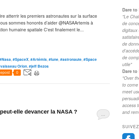
Dare to 
re atterrir les premiers astronautes sur la surface
"Le Chal
! Nous sommes honorés d’aider @NASAArtemis à
de conc
tion humaine spatiale C'est finalement le...
digitaux
satisfai
de donne
d'accéde
de comp
#Nasa
,
#SpaceX
,
#Artémis
,
#lune
,
#astronaute
,
#Space
utile"
#vaisseau Orion
,
#jeff Bezos
Dare to 
epost
0
"Over th
to come 
meet use
persuade
access 
 peut-elle devancer la NASA ?
and reme
…
SUIVEZ