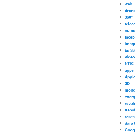
web
dron
360°
tele
nume
face
imag
be 36
video
NTIC
apps
Appl
3D
mon
energ
revol
trans
resea
dare 
Goog