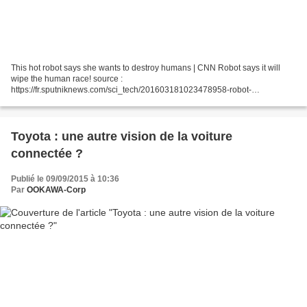
This hot robot says she wants to destroy humans | CNN Robot says it will
wipe the human race! source :
https://fr.sputniknews.com/sci_tech/201603181023478958-robot-
destructuion-humanite/ This hot robot says she wants to destroy humans |
CNN Robot says...
Toyota : une autre vision de la voiture
connectée ?
Publié le 09/09/2015 à 10:36
Par
OOKAWA-Corp