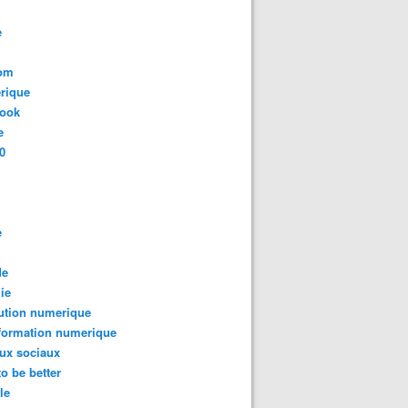
e
com
rique
book
e
0
e
de
ie
ution numerique
formation numerique
ux sociaux
to be better
le