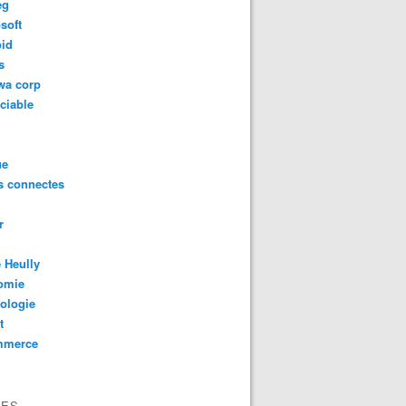
eg
soft
oid
s
wa corp
ciable
ue
s connectes
r
 Heully
omie
ologie
t
mmerce
VES