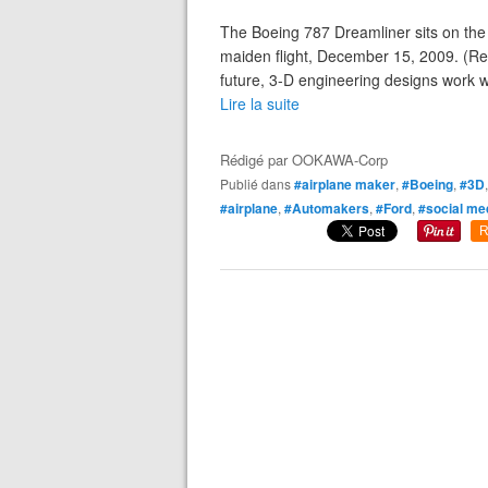
The Boeing 787 Dreamliner sits on the 
maiden flight, December 15, 2009. (Reu
future, 3-D engineering designs work wit
Lire la suite
Rédigé par
OOKAWA-Corp
Publié dans
#airplane maker
,
#Boeing
,
#3D
#airplane
,
#Automakers
,
#Ford
,
#social me
R