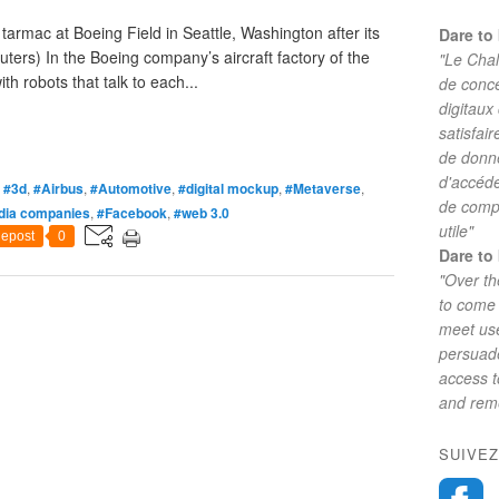
tarmac at Boeing Field in Seattle, Washington after its
Dare to 
ters) In the Boeing company’s aircraft factory of the
"Le Chal
h robots that talk to each...
de conc
digitaux
satisfai
de donne
d'accéde
,
#3d
,
#Airbus
,
#Automotive
,
#digital mockup
,
#Metaverse
,
de comp
dia companies
,
#Facebook
,
#web 3.0
utile"
epost
0
Dare to 
"Over th
to come 
meet use
persuade
access 
and reme
SUIVEZ