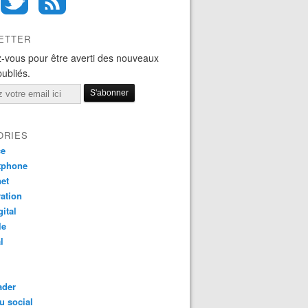
ETTER
-vous pour être averti des nouveaux
publiés.
ORIES
ce
tphone
net
ation
gital
le
l
ader
u social