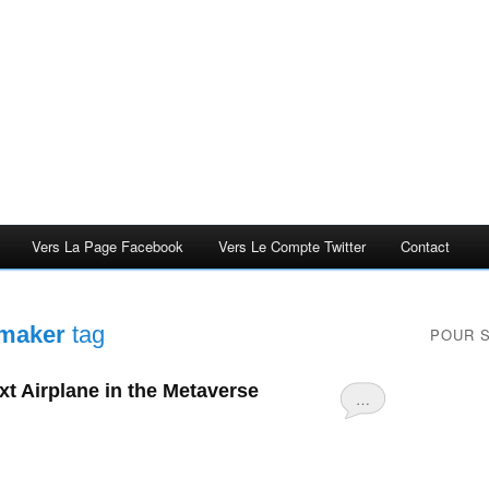
Vers La Page Facebook
Vers Le Compte Twitter
Contact
 maker
tag
POUR 
xt Airplane in the Metaverse
…