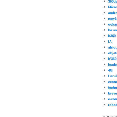
360d
Micro
andr
new3
ooka
be so
b360
IA
afriq
objet
b'360
leade
4G
Hervé
econ
techn
breve
e-co
robot
ARCHI