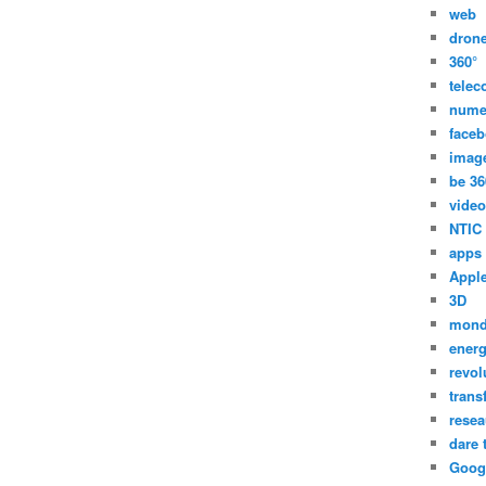
web
dron
360°
tele
nume
face
imag
be 36
video
NTIC
apps
Appl
3D
mon
energ
revol
trans
resea
dare 
Goog