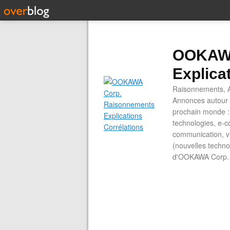
OOKAWA
Explica
Raisonnements, A
Annonces autour d
prochain monde : 
technologies, e-co
communication, vi
(nouvelles technol
d'OOKAWA Corp.