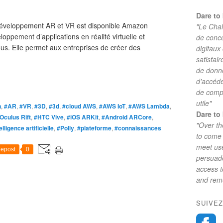
Dare to 
développement AR et VR est disponible Amazon
"Le Chal
oppement d’applications en réalité virtuelle et
de conc
us. Elle permet aux entreprises de créer des
digitaux
satisfai
de donne
d'accéde
de comp
utile"
n
,
#AR
,
#VR
,
#3D
,
#3d
,
#cloud AWS
,
#AWS IoT
,
#AWS Lambda
,
Dare to 
Oculus Rift
,
#HTC Vive
,
#iOS ARKit
,
#Android ARCore
,
"Over th
elligence artificielle
,
#Polly
,
#plateforme
,
#connaissances
to come 
meet use
epost
0
persuade
access 
and reme
SUIVEZ