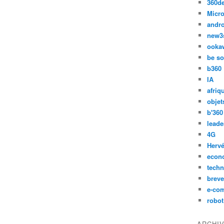
360d
Micro
andr
new3
ooka
be so
b360
IA
afriq
objet
b'360
leade
4G
Hervé
econ
techn
breve
e-co
robot
ARCHI