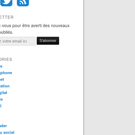
ETTER
-vous pour être averti des nouveaux
publiés.
ORIES
ce
tphone
net
ation
gital
le
l
ader
u social