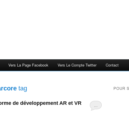
Vers La Page Facebook
Vers Le Compte Twitter
Contact
arcore
tag
POUR 
forme de développement AR et VR
…