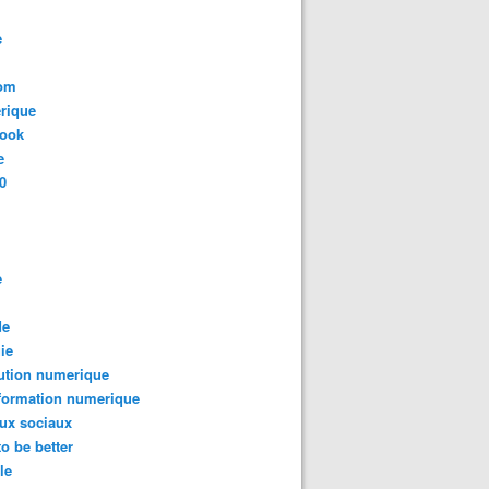
e
com
rique
book
e
0
e
de
ie
ution numerique
formation numerique
ux sociaux
to be better
le