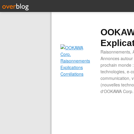
OOKAWA
Explica
Raisonnements, A
Annonces autour d
prochain monde : 
technologies, e-co
communication, vi
(nouvelles technol
d'OOKAWA Corp.