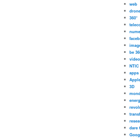
web
dron
360°
tele
nume
face
imag
be 36
video
NTIC
apps
Appl
3D
mon
energ
revol
trans
resea
dare 
Goog