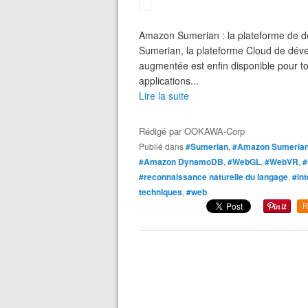
Amazon Sumerian : la plateforme de 
Sumerian, la plateforme Cloud de dével
augmentée est enfin disponible pour to
applications...
Lire la suite
Rédigé par
OOKAWA-Corp
Publié dans
#Sumerian
,
#Amazon Sumeria
#Amazon DynamoDB
,
#WebGL
,
#WebVR
,
#
#reconnaissance naturelle du langage
,
#int
techniques
,
#web
R