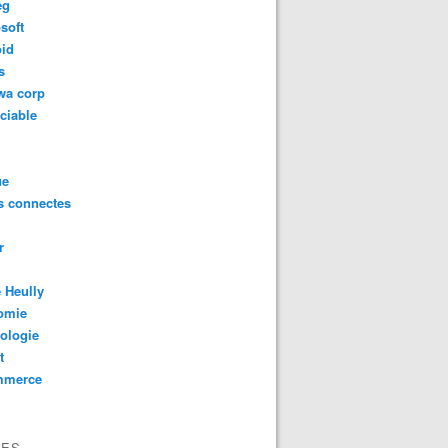
eg
soft
oid
s
wa corp
ciable
ue
s connectes
r
 Heully
omie
ologie
t
mmerce
VES