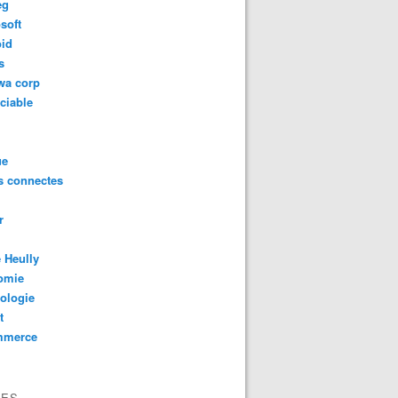
eg
soft
oid
s
wa corp
ciable
ue
s connectes
r
 Heully
omie
ologie
t
mmerce
VES