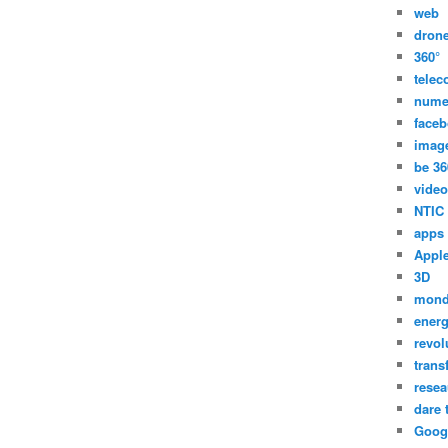
web
dron
360°
tele
nume
face
imag
be 36
video
NTIC
apps
Appl
3D
mon
energ
revol
trans
resea
dare 
Goog