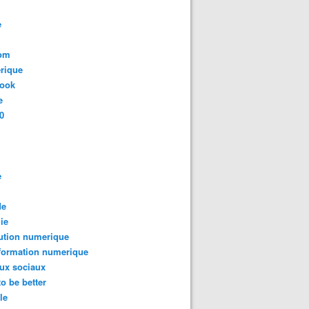
e
com
rique
book
e
0
e
de
ie
ution numerique
formation numerique
ux sociaux
to be better
le