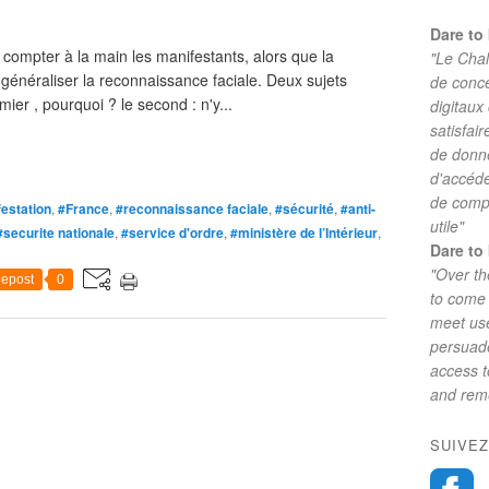
Dare to 
 compter à la main les manifestants, alors que la
"Le Chal
généraliser la reconnaissance faciale. Deux sujets
de conc
emier , pourquoi ? le second : n'y...
digitaux
satisfai
de donne
d'accéde
de comp
estation
,
#France
,
#reconnaissance faciale
,
#sécurité
,
#anti-
utile"
#securite nationale
,
#service d'ordre
,
#ministère de l’Intérieur
,
Dare to 
"Over th
epost
0
to come 
meet use
persuade
access 
and reme
SUIVEZ