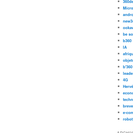
360d
Micro
andr
new3
ooka
be so
b360
IA
afriq
objet
b'360
leade
4G
Hervé
econ
techn
breve
e-co
robot
ARCHI