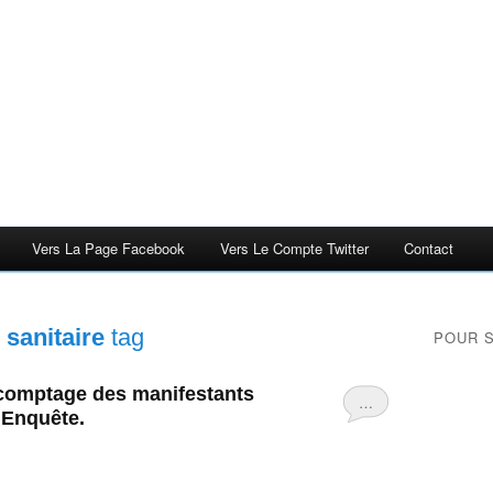
Vers La Page Facebook
Vers Le Compte Twitter
Contact
 sanitaire
tag
POUR 
comptage des manifestants
…
 Enquête.