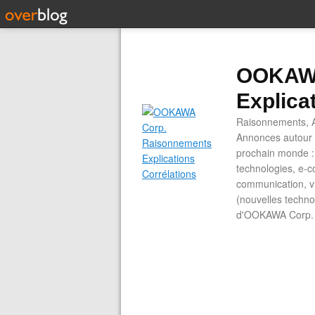
OOKAWA
Explica
Raisonnements, A
Annonces autour d
prochain monde : 
technologies, e-co
communication, vi
(nouvelles technol
d'OOKAWA Corp.