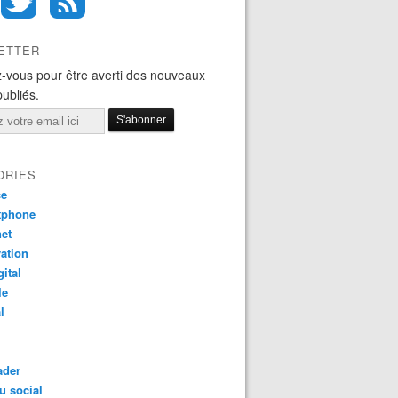
ETTER
-vous pour être averti des nouveaux
publiés.
ORIES
ce
tphone
net
ation
gital
le
l
ader
u social