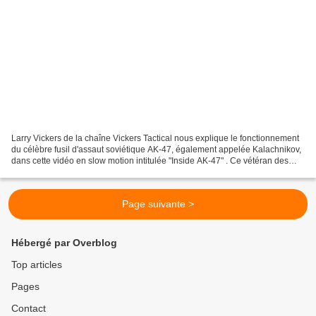
Larry Vickers de la chaîne Vickers Tactical nous explique le fonctionnement
du célèbre fusil d'assaut soviétique AK-47, également appelée Kalachnikov,
dans cette vidéo en slow motion intitulée "Inside AK-47" . Ce vétéran des
forces spéciales américaines...
Page suivante >
Hébergé par Overblog
Top articles
Pages
Contact