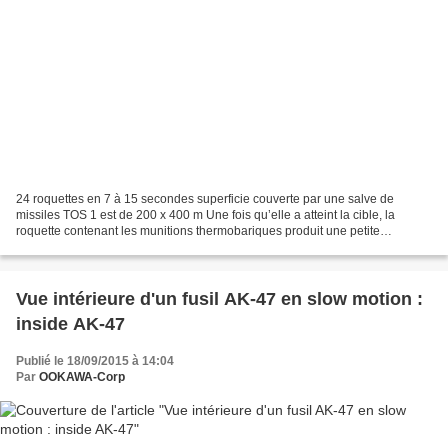
24 roquettes en 7 à 15 secondes superficie couverte par une salve de
missiles TOS 1 est de 200 x 400 m Une fois qu’elle a atteint la cible, la
roquette contenant les munitions thermobariques produit une petite
explosion qui vaporise et disperse un mélange...
Vue intérieure d'un fusil AK-47 en slow motion :
inside AK-47
Publié le 18/09/2015 à 14:04
Par
OOKAWA-Corp