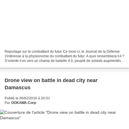
Reportage sur le combattant du futur. Ce mois-ci, le Journal de la Défense
s'intéresse à la physionomie du combattant du futur. A quoi ressemblera-t-il ?
S’oriente-t-on vers un champ de bataille 4.0, peuplé de soldats augmentés
et de robots militaires...
Drone view on battle in dead city near
Damascus
Publié le 06/02/2016 à 20:51
Par
OOKAWA-Corp