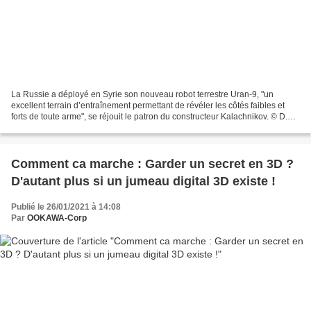
La Russie a déployé en Syrie son nouveau robot terrestre Uran-9, "un
excellent terrain d’entraînement permettant de révéler les côtés faibles et
forts de toute arme", se réjouit le patron du constructeur Kalachnikov. © D.R.
Aucun cas n’a encore été signalé...
Comment ca marche : Garder un secret en 3D ?
D'autant plus si un jumeau digital 3D existe !
Publié le 26/01/2021 à 14:08
Par
OOKAWA-Corp