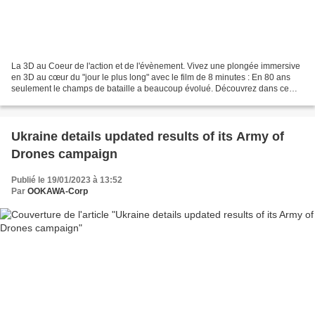
La 3D au Coeur de l'action et de l'évènement. Vivez une plongée immersive
en 3D au cœur du "jour le plus long" avec le film de 8 minutes : En 80 ans
seulement le champs de bataille a beaucoup évolué. Découvrez dans ce
film très parlant en 3D les méthodes...
Ukraine details updated results of its Army of
Drones campaign
Publié le 19/01/2023 à 13:52
Par
OOKAWA-Corp