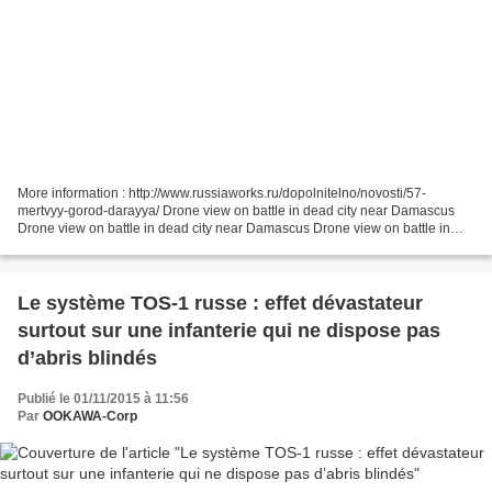
More information : http://www.russiaworks.ru/dopolnitelno/novosti/57-
mertvyy-gorod-darayya/ Drone view on battle in dead city near Damascus
Drone view on battle in dead city near Damascus Drone view on battle in
dead city near Damascus Drone view on battle...
Le système TOS-1 russe : effet dévastateur
surtout sur une infanterie qui ne dispose pas
d’abris blindés
Publié le 01/11/2015 à 11:56
Par
OOKAWA-Corp