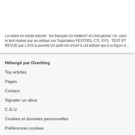
La video en mode tutoriel : les français s'y mettent ! et c'est génial ! Ici ,voici
le test réalisé par un artisan sur l'aspirateur FESTOOL CTL SYS - TEST ET
REVUE par LJVS (Laurent) Un petit clin d'oeil à cet artisan qui à la façon des
anglo-saxons utilise...
Hébergé par Overblog
Top articles
Pages
Contact
Signaler un abus
C.G.U.
Cookies et données personnelles
Préférences cookies