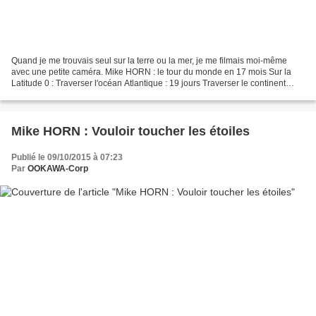
Quand je me trouvais seul sur la terre ou la mer, je me filmais moi-même
avec une petite caméra. Mike HORN : le tour du monde en 17 mois Sur la
Latitude 0 : Traverser l'océan Atlantique : 19 jours Traverser le continent
d'Amérique du Sud : 5 mois Traverser...
Mike HORN : Vouloir toucher les étoiles
Publié le 09/10/2015 à 07:23
Par
OOKAWA-Corp