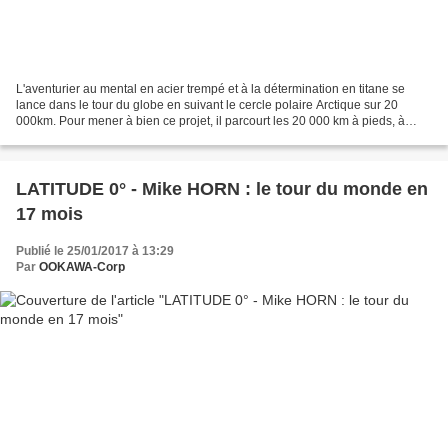
L'aventurier au mental en acier trempé et à la détermination en titane se
lance dans le tour du globe en suivant le cercle polaire Arctique sur 20
000km. Pour mener à bien ce projet, il parcourt les 20 000 km à pieds, à
vélo, en kayak, en voilier, à ski...
LATITUDE 0° - Mike HORN : le tour du monde en
17 mois
Publié le 25/01/2017 à 13:29
Par
OOKAWA-Corp