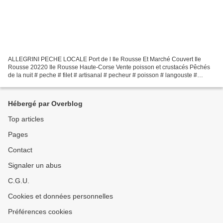
ALLEGRINI PECHE LOCALE Port de l Ile Rousse Et Marché Couvert Ile
Rousse 20220 Ile Rousse Haute-Corse Vente poisson et crustacés Pêchés
de la nuit # peche # filet # artisanal # pecheur # poisson # langouste #
roussette # congre # corse # corsica # fishing...
Hébergé par Overblog
Top articles
Pages
Contact
Signaler un abus
C.G.U.
Cookies et données personnelles
Préférences cookies