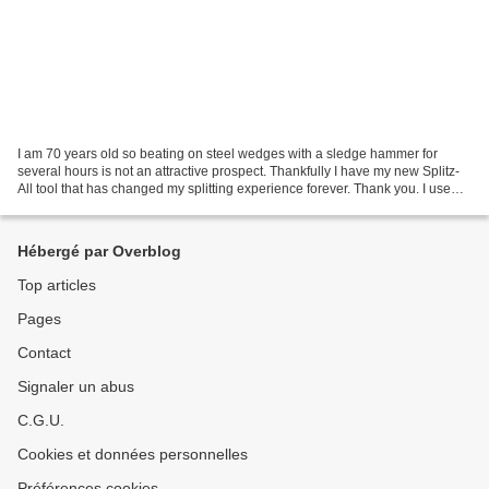
I am 70 years old so beating on steel wedges with a sledge hammer for
several hours is not an attractive prospect. Thankfully I have my new Splitz-
All tool that has changed my splitting experience forever. Thank you. I use
the Splitz-All almost every...
Hébergé par Overblog
Top articles
Pages
Contact
Signaler un abus
C.G.U.
Cookies et données personnelles
Préférences cookies