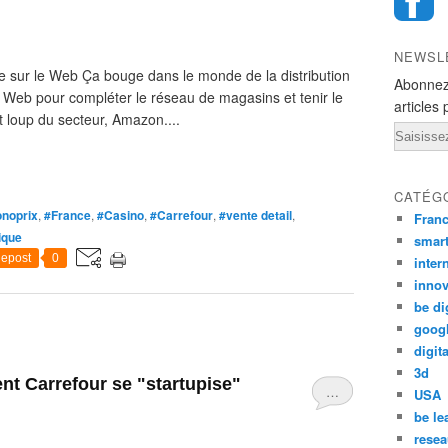
NEWSL
ite sur le Web Ça bouge dans le monde de la distribution
Abonnez
e Web pour compléter le réseau de magasins et tenir le
articles 
 loup du secteur, Amazon....
Email
CATÉG
noprix
,
#France
,
#Casino
,
#Carrefour
,
#vente detail
,
Fran
ique
smar
epost
0
inter
innov
be di
goog
digita
3d
nt Carrefour se "startupise"
…
USA
be le
resea