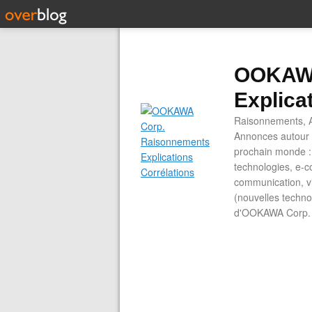
OOKAWA
Explica
Raisonnements, A
Annonces autour d
prochain monde : 
technologies, e-co
communication, vi
(nouvelles technol
d'OOKAWA Corp.