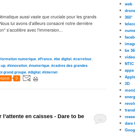
web
dron
blématique aussi vaste que cruciale pour les grands
360°
 Nous lui avons d'ailleurs consacré notre dernière
tele
on" s'accélère avec l'immersion...
nume
face
imag
be 36
video
sformation numerique
,
#France
,
#be digital
,
#carrefour
,
NTIC
t-up
,
#innovation
,
#numerique
,
#cadres des grandes
apps
oi grand groupe
,
#digital
,
#internet
Appl
epost
0
3D
mon
energ
revol
trans
 l’attente en caisses - Dare to be
resea
…
dare 
Goog