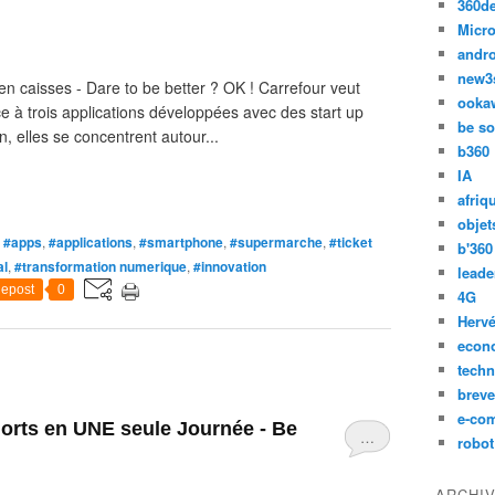
360d
Micro
andr
new3
 en caisses - Dare to be better ? OK ! Carrefour veut
ooka
ce à trois applications développées avec des start up
be so
, elles se concentrent autour...
b360
IA
afriq
objet
,
#apps
,
#applications
,
#smartphone
,
#supermarche
,
#ticket
b'360
al
,
#transformation numerique
,
#innovation
leade
epost
0
4G
Hervé
econ
techn
breve
e-co
orts en UNE seule Journée - Be
…
robot
ARCHI