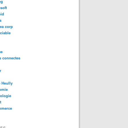
eg
soft
oid
s
wa corp
ciable
ue
s connectes
r
 Heully
omie
ologie
t
mmerce
VES