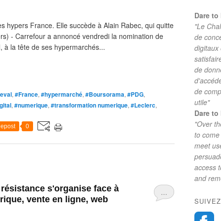
Dare to 
s hypers France. Elle succède à Alain Rabec, qui quitte
"Le Chal
s) - Carrefour a annoncé vendredi la nomination de
de conc
l, à la tête de ses hypermarchés...
digitaux
satisfai
de donne
d'accéde
de comp
eval
,
#France
,
#hypermarché
,
#Boursorama
,
#PDG
,
utile"
gital
,
#numerique
,
#transformation numerique
,
#Leclerc
,
Dare to 
"Over th
epost
0
to come 
meet use
persuade
access 
and reme
a résistance s'organise face à
…
ique, vente en ligne, web
SUIVEZ