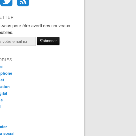
ETTER
-vous pour être averti des nouveaux
publiés.
ORIES
ce
tphone
net
ation
gital
le
l
ader
u social