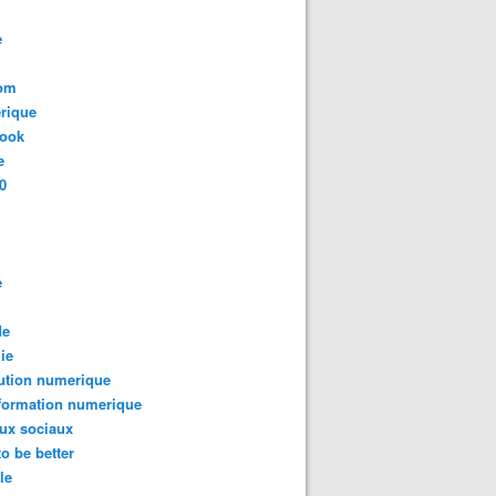
e
com
rique
book
e
0
e
de
ie
ution numerique
formation numerique
ux sociaux
to be better
le