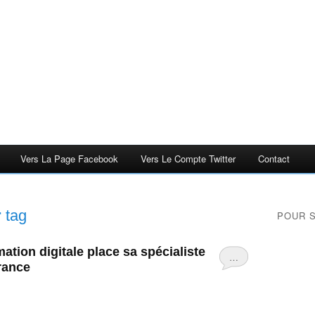
Vers La Page Facebook
Vers Le Compte Twitter
Contact
r
tag
POUR 
ation digitale place sa spécialiste
…
France