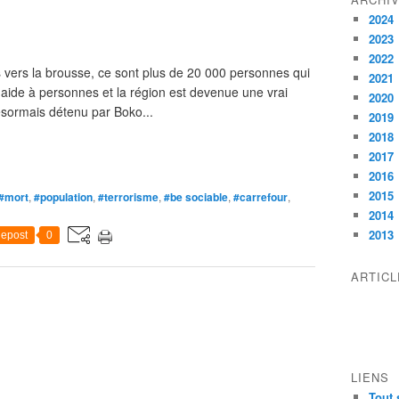
2024
2023
2022
 vers la brousse, ce sont plus de 20 000 personnes qui
2021
 en aide à personnes et la région est devenue une vrai
2020
ésormais détenu par Boko...
2019
2018
2017
2016
2015
#mort
,
#population
,
#terrorisme
,
#be sociable
,
#carrefour
,
2014
2013
epost
0
ARTIC
LIENS
Tout 