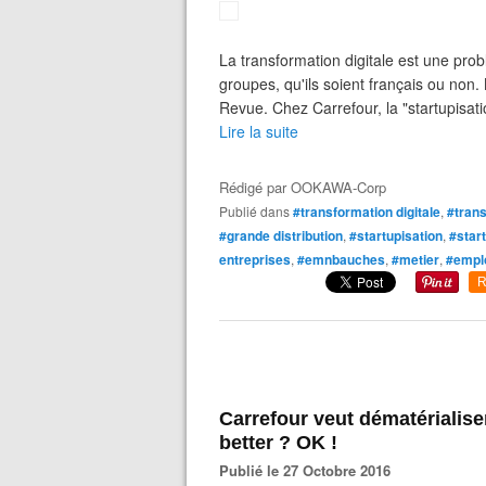
La transformation digitale est une pro
groupes, qu'ils soient français ou non.
Revue. Chez Carrefour, la "startupisati
Lire la suite
Rédigé par
OOKAWA-Corp
Publié dans
#transformation digitale
,
#tran
#grande distribution
,
#startupisation
,
#star
entreprises
,
#emnbauches
,
#metier
,
#empl
R
Carrefour veut dématérialiser
better ? OK !
Publié le 27 Octobre 2016