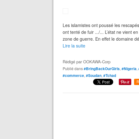
Les islamistes ont poussé les rescapés
ont tenté de fuir .../... L’état ne vient
zone de guerre. En effet le domaine d
Lire la suite
Rédigé par
OOKAWA-Corp
Publié dans
#BringBackOurGirls
,
#Nigeria
,
#commerce
,
#Soudan
,
#Tchad
R