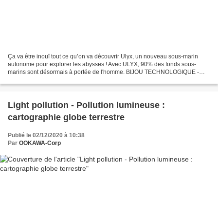
Ça va être inouï tout ce qu’on va découvrir Ulyx, un nouveau sous-marin
autonome pour explorer les abysses ! Avec ULYX, 90% des fonds sous-
marins sont désormais à portée de l'homme. BIJOU TECHNOLOGIQUE -
Nouveau venu de la Flotte océanographique française,...
Light pollution - Pollution lumineuse :
cartographie globe terrestre
Publié le 02/12/2020 à 10:38
Par
OOKAWA-Corp