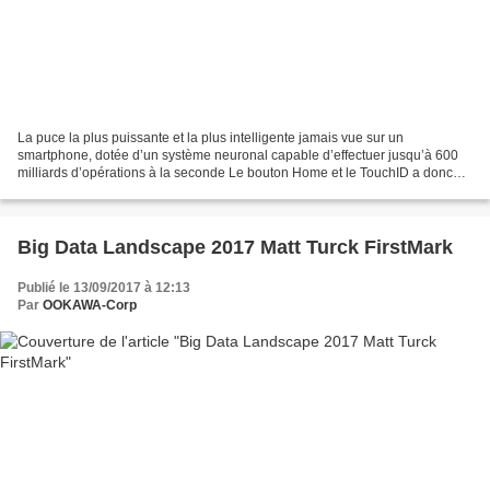
La puce la plus puissante et la plus intelligente jamais vue sur un
smartphone, dotée d’un système neuronal capable d’effectuer jusqu’à 600
milliards d’opérations à la seconde Le bouton Home et le TouchID a donc
disparu au profit du Face ID pour l’authentification...
Big Data Landscape 2017 Matt Turck FirstMark
Publié le 13/09/2017 à 12:13
Par
OOKAWA-Corp