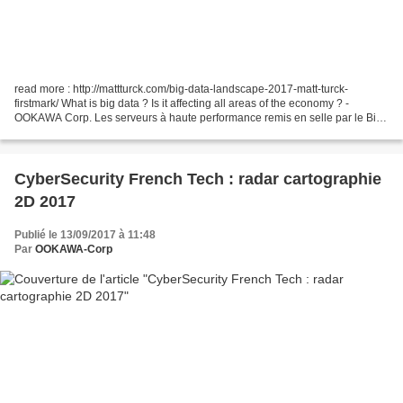
read more : http://mattturck.com/big-data-landscape-2017-matt-turck-
firstmark/ What is big data ? Is it affecting all areas of the economy ? -
OOKAWA Corp. Les serveurs à haute performance remis en selle par le Big
Data - OOKAWA Corp.
CyberSecurity French Tech : radar cartographie
2D 2017
Publié le 13/09/2017 à 11:48
Par
OOKAWA-Corp