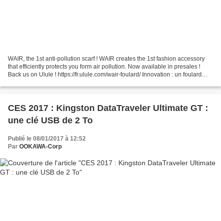
WAIR, the 1st anti-pollution scarf ! WAIR creates the 1st fashion accessory
that efficiently protects you form air pollution. Now available in presales !
Back us on Ulule ! https://fr.ulule.com/wair-foulard/ Innovation : un foulard
dans l'air du temps WAIR...
CES 2017 : Kingston DataTraveler Ultimate GT :
une clé USB de 2 To
Publié le 08/01/2017 à 12:52
Par
OOKAWA-Corp