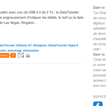
Dare to 
palier avec une clé USB 3.0 de 2 To : la DataTraveler
"Le Chal
 soigneusement d'indiquer les débits, le tarif ou la date
de conc
de Las Vegas, Kingston...
digitaux
satisfai
de donne
d'accéde
de comp
ataTraveler Ultimate GT
,
#Kingston
,
#DataTraveler HyperX
utile"
oire
,
#stockage
,
#innovation
Dare to 
epost
0
"Over th
to come 
meet use
persuade
access 
and reme
SUIVEZ