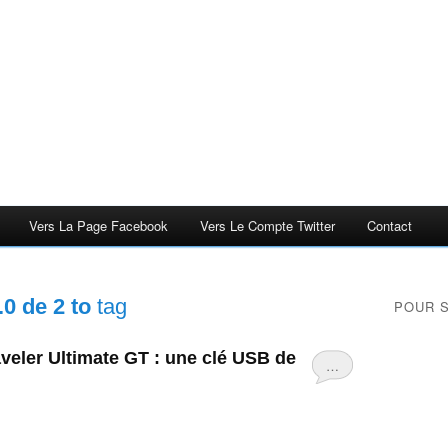
Vers La Page Facebook
Vers Le Compte Twitter
Contact
.0 de 2 to
tag
POUR 
veler Ultimate GT : une clé USB de
…