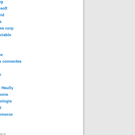
eg
soft
oid
s
wa corp
ciable
ue
s connectes
r
 Heully
omie
ologie
t
mmerce
VES