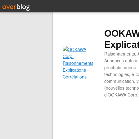
OOKAWA
Explica
Raisonnements, A
Annonces autour d
prochain monde : 
technologies, e-co
communication, vi
(nouvelles technol
d'OOKAWA Corp.