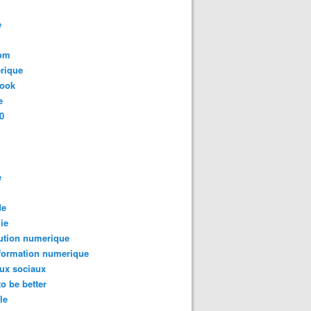
e
com
rique
book
e
0
e
de
ie
ution numerique
formation numerique
ux sociaux
to be better
le