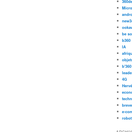
360d
Micro
andr
new3
ooka
be so
b360
IA
afriq
objet
b'360
leade
4G
Hervé
econ
techn
breve
e-co
robot
ARCHI