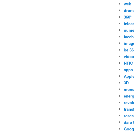
web
dron
360°
tele
nume
face
imag
be 36
video
NTIC
apps
Appl
3D
mon
energ
revol
trans
resea
dare 
Goog