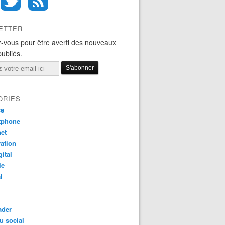
ETTER
-vous pour être averti des nouveaux
publiés.
ORIES
ce
tphone
net
ation
gital
le
l
ader
u social