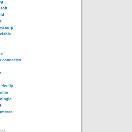
eg
soft
oid
s
wa corp
ciable
ue
s connectes
r
 Heully
omie
ologie
t
mmerce
VES