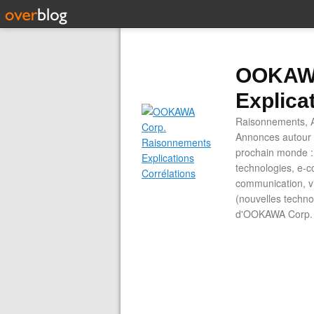
OOKAWA
Explica
Raisonnements, A
Annonces autour d
prochain monde : 
technologies, e-co
communication, vi
(nouvelles technol
d'OOKAWA Corp.