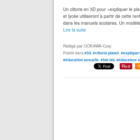
Un clitoris en 3D pour «expliquer le pl
et lycée utiliseront à partir de cette 
dans les manuels scolaires. Un modèl
Lire la suite
Rédigé par
OOKAWA-Corp
Publié dans
#3d
,
#clitoris plaisir
,
#expliquer
#éducation sexuelle
,
#fab lab
,
#éducateur s
R