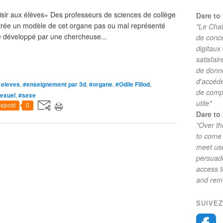
aisir aux élèves» Des professeurs de sciences de collège
Dare to 
rentrée un modèle de cet organe pas ou mal représenté
"Le Chal
e développé par une chercheuse...
de conc
digitaux
satisfai
de donne
d'accéde
 eleves
,
#enseignement par 3d
,
#organe
,
#Odile Fillod
,
de comp
exuel
,
#sexe
utile"
epost
0
Dare to 
"Over th
to come 
meet use
persuade
access 
and reme
SUIVEZ