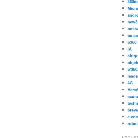
360d
Micro
andr
new3
ooka
be so
b360
IA
afriq
objet
b'360
leade
4G
Hervé
econ
techn
breve
e-co
robot
ARCHI