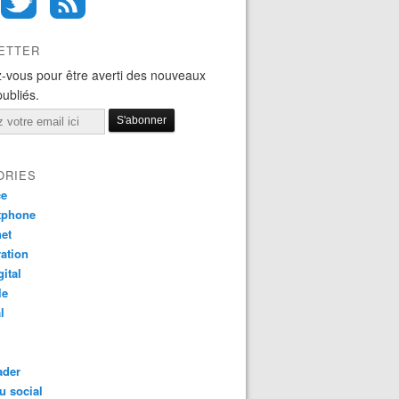
ETTER
-vous pour être averti des nouveaux
publiés.
ORIES
ce
tphone
net
ation
gital
le
l
ader
u social