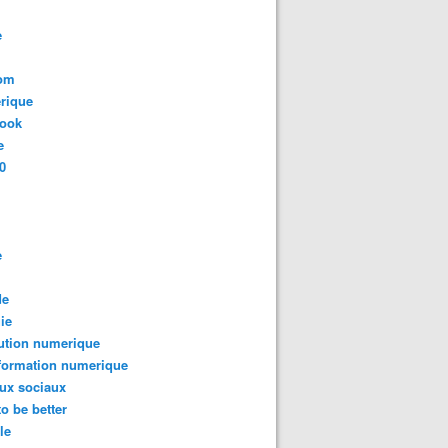
e
com
rique
book
e
0
e
de
ie
ution numerique
formation numerique
ux sociaux
to be better
le