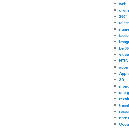
web
dron
360°
tele
nume
face
imag
be 36
video
NTIC
apps
Appl
3D
mon
energ
revol
trans
resea
dare 
Goog