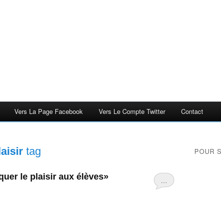
Vers La Page Facebook
Vers Le Compte Twitter
Contact
laisir
tag
POUR 
quer le plaisir aux élèves»
…