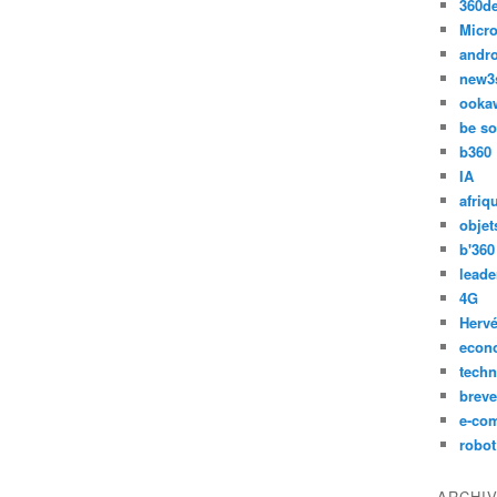
360d
Micro
andr
new3
ooka
be so
b360
IA
afriq
objet
b'360
leade
4G
Hervé
econ
techn
breve
e-co
robot
ARCHI