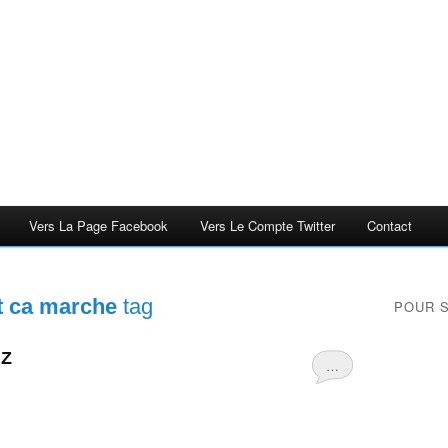
Vers La Page Facebook
Vers Le Compte Twitter
Contact
 ca marche
tag
POUR 
 Z
…