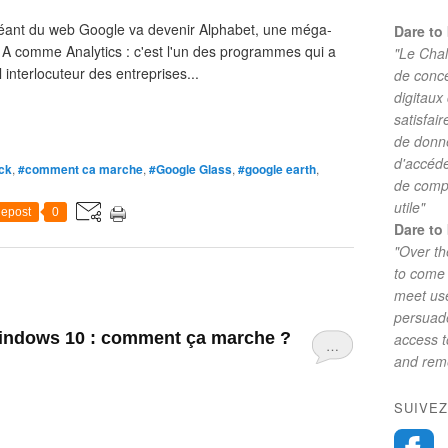
e géant du web Google va devenir Alphabet, une méga-
Dare to 
s A comme Analytics : c'est l'un des programmes qui a
"Le Chal
 interlocuteur des entreprises...
de conc
digitaux
satisfai
de donne
d'accéde
ick
,
#comment ca marche
,
#Google Glass
,
#google earth
,
de comp
utile"
epost
0
Dare to 
"Over th
to come 
meet use
persuade
Windows 10 : comment ça marche ?
access 
…
and reme
SUIVEZ