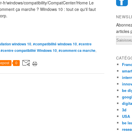
m/fr-fr/windows/compatibility/CompatCenter/Home Le
comment ça marche ? Windows 10 : tout ce qu'il faut
orp.
NEWSL
Abonnez
articles 
Email
allation windows 10
,
#compatibilité windows 10
,
#centre
,
#centre compatibilité Windows 10
,
#comment ca marche
,
CATÉG
epost
0
Fran
smar
inter
innov
be di
goog
digita
3d
USA
be le
resea