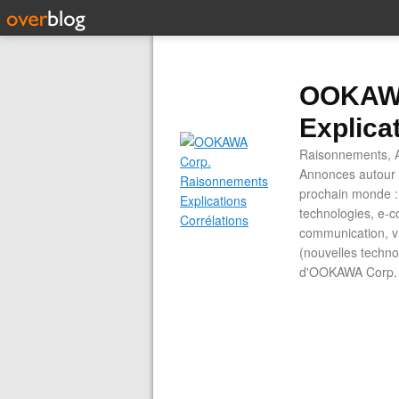
OOKAWA
Explica
Raisonnements, A
Annonces autour d
prochain monde : 
technologies, e-co
communication, vi
(nouvelles technol
d'OOKAWA Corp.