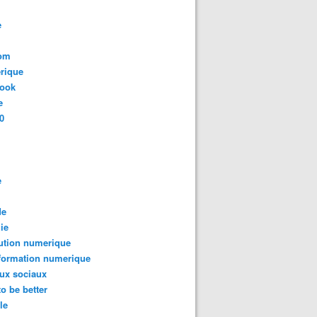
e
com
rique
book
e
0
e
de
ie
ution numerique
formation numerique
ux sociaux
to be better
le