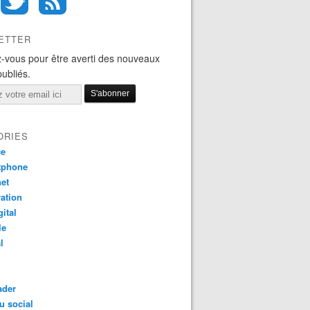
ETTER
-vous pour être averti des nouveaux
publiés.
ORIES
ce
tphone
net
ation
gital
le
l
ader
u social