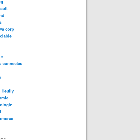
eg
soft
oid
s
wa corp
ciable
ue
s connectes
r
 Heully
omie
ologie
t
mmerce
VES