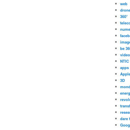
web
dron
360°
tele
nume
face
imag
be 36
video
NTIC
apps
Appl
3D
mon
energ
revol
trans
resea
dare 
Goog