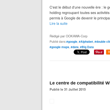
C'est le début d'une nouvelle ère : l
holding regroupant toutes ses activité
permis à Google de devenir le principal
Lire la suite
Rédigé par
OOKAWA-Corp
Publié dans
#google
,
#Alphabet
,
#double cl
#google maps
,
#data
,
#Big Data
R
Le centre de compatibilité 
Publié le 31 Juillet 2015