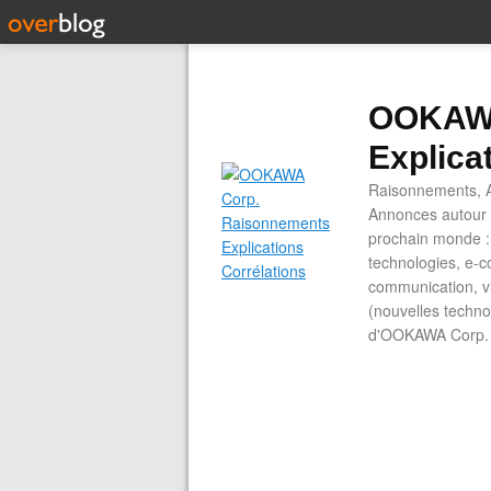
OOKAWA
Explica
Raisonnements, A
Annonces autour d
prochain monde : 
technologies, e-co
communication, vi
(nouvelles technol
d'OOKAWA Corp.