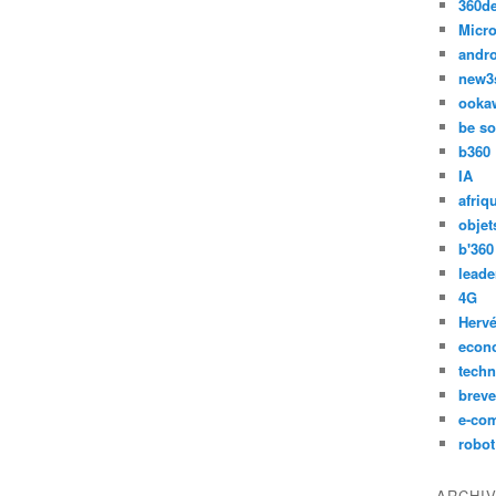
360d
Micro
andr
new3
ooka
be so
b360
IA
afriq
objet
b'360
leade
4G
Hervé
econ
techn
breve
e-co
robot
ARCHI