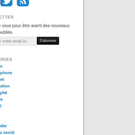
ETTER
-vous pour être averti des nouveaux
publiés.
ORIES
ce
tphone
net
ation
gital
le
l
ader
u social