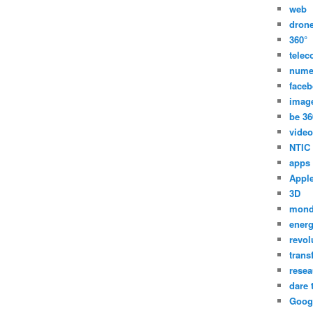
web
dron
360°
tele
nume
face
imag
be 36
video
NTIC
apps
Appl
3D
mon
energ
revol
trans
resea
dare 
Goog