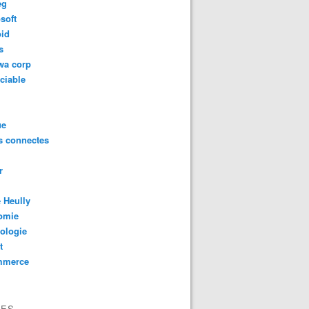
eg
soft
oid
s
wa corp
ciable
ue
s connectes
r
 Heully
omie
ologie
t
mmerce
VES