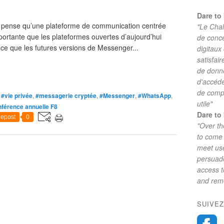
Dare to 
 je pense qu’une plateforme de communication centrée
"Le Chal
mportante que les plateformes ouvertes d’aujourd’hui
de conc
ce que les futures versions de Messenger...
digitaux
satisfai
de donne
d'accéde
de comp
,
#vie privée
,
#messagerie cryptée
,
#Messenger
,
#WhatsApp
,
utile"
férence annuelle F8
Dare to 
epost
0
"Over th
to come 
meet use
persuade
access 
and reme
SUIVEZ