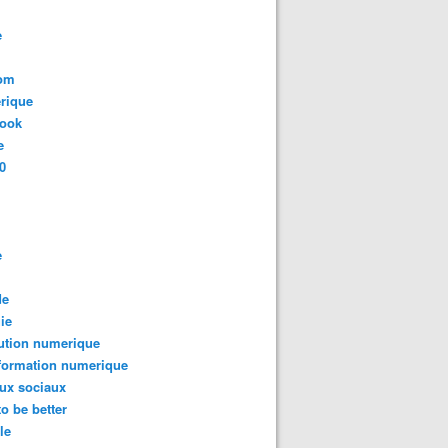
e
com
rique
book
e
0
e
de
ie
ution numerique
formation numerique
ux sociaux
to be better
le