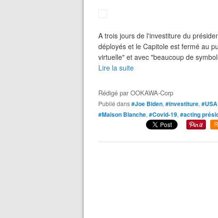
A trois jours de l'investiture du présid
déployés et le Capitole est fermé au p
virtuelle" et avec "beaucoup de symbol
Lire la suite
Rédigé par
OOKAWA-Corp
Publié dans
#Joe Biden
,
#investiture
,
#USA
#Maison Blanche
,
#Covid-19
,
#acting prési
R