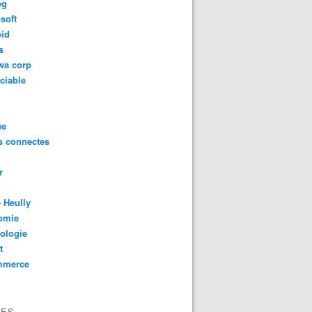
eg
soft
oid
s
wa corp
ciable
ue
s connectes
r
 Heully
omie
ologie
t
mmerce
VES