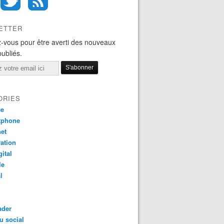
ETTER
-vous pour être averti des nouveaux
publiés.
ORIES
ce
tphone
net
ation
gital
le
l
ader
u social