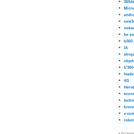
360d
Micro
andr
new3
ooka
be so
b360
IA
afriq
objet
b'360
leade
4G
Hervé
econ
techn
breve
e-co
robot
ARCHI