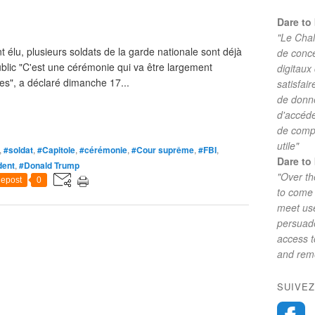
Dare to 
"Le Chal
ent élu, plusieurs soldats de la garde nationale sont déjà
de conc
ublic "C'est une cérémonie qui va être largement
digitaux
es", a déclaré dimanche 17...
satisfai
de donne
d'accéde
de comp
utile"
,
#soldat
,
#Capitole
,
#cérémonie
,
#Cour suprême
,
#FBI
,
Dare to 
dent
,
#Donald Trump
"Over th
epost
0
to come 
meet use
persuade
access 
and reme
SUIVEZ