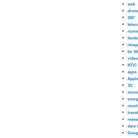
web
dron
360°
tele
nume
face
imag
be 36
video
NTIC
apps
Appl
3D
mon
energ
revol
trans
resea
dare 
Goog