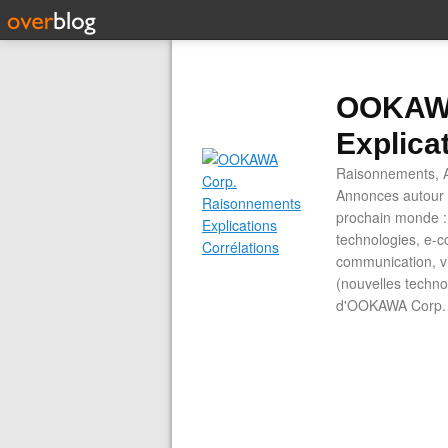
OOKAWA
Explica
Raisonnements, A
Annonces autour d
prochain monde : 
technologies, e-co
communication, vi
(nouvelles technol
d'OOKAWA Corp.