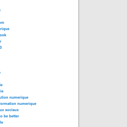
e
com
rique
book
e
0
e
de
ie
ution numerique
formation numerique
ux sociaux
to be better
le