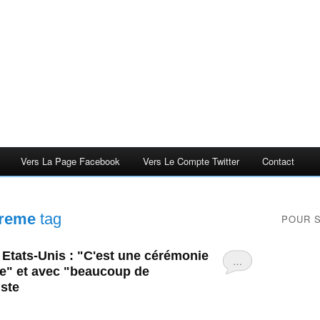
Vers La Page Facebook
Vers Le Compte Twitter
Contact
preme
tag
POUR 
 Etats-Unis : "C'est une cérémonie
…
lle" et avec "beaucoup de
iste